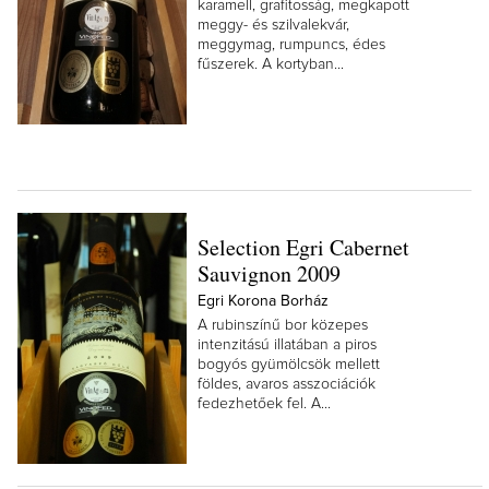
karamell, grafitosság, megkapott
meggy- és szilvalekvár,
meggymag, rumpuncs, édes
fűszerek. A kortyban...
Selection Egri Cabernet
Sauvignon 2009
Egri Korona Borház
A rubinszínű bor közepes
intenzitású illatában a piros
bogyós gyümölcsök mellett
földes, avaros asszociációk
fedezhetőek fel. A...