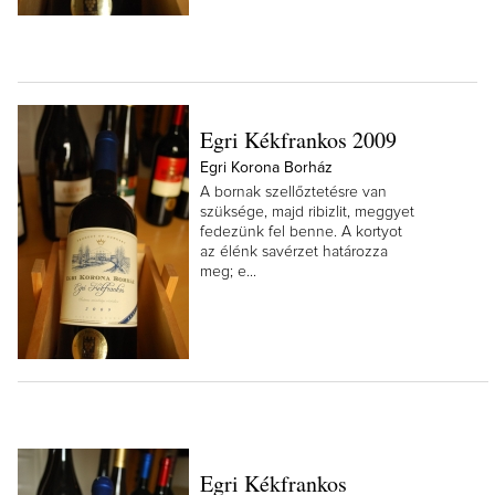
Egri Kékfrankos 2009
Egri Korona Borház
A bornak szellőztetésre van
szüksége, majd ribizlit, meggyet
fedezünk fel benne. A kortyot
az élénk savérzet határozza
meg; e...
Egri Kékfrankos