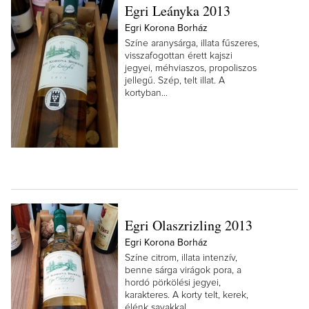
Egri Leányka 2013
Egri Korona Borház
Színe aranysárga, illata fűszeres,
visszafogottan érett kajszi
jegyei, méhviaszos, propoliszos
jellegű. Szép, telt illat. A
kortyban...
Egri Olaszrizling 2013
Egri Korona Borház
Színe citrom, illata intenzív,
benne sárga virágok pora, a
hordó pörkölési jegyei,
karakteres. A korty telt, kerek,
élénk savakkal,...