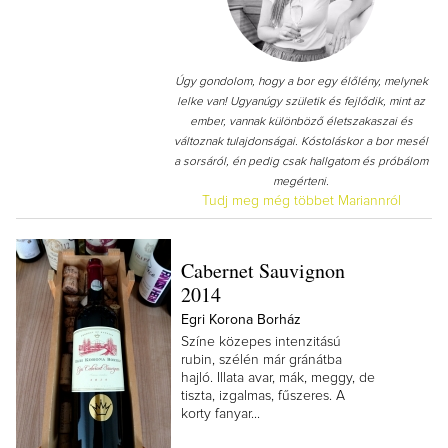
Úgy gondolom, hogy a bor egy élőlény, melynek
lelke van! Ugyanúgy születik és fejlődik, mint az
ember, vannak különböző életszakaszai és
változnak tulajdonságai. Kóstoláskor a bor mesél
a sorsáról, én pedig csak hallgatom és próbálom
megérteni.
Tudj meg még többet Mariannról
Cabernet Sauvignon
2014
Egri Korona Borház
Színe közepes intenzitású
rubin, szélén már gránátba
hajló. Illata avar, mák, meggy, de
tiszta, izgalmas, fűszeres. A
korty fanyar...