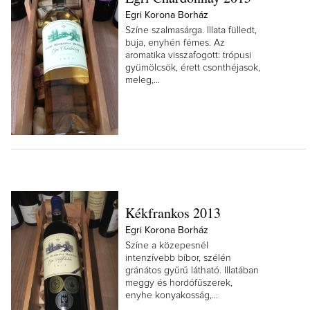
Egri Korona Borház
Színe szalmasárga. Illata fülledt,
buja, enyhén fémes. Az
aromatika visszafogott: trópusi
gyümölcsök, érett csonthéjasok,
meleg,...
Kékfrankos 2013
Egri Korona Borház
Színe a közepesnél
intenzívebb bíbor, szélén
gránátos gyűrű látható. Illatában
meggy és hordófűszerek,
enyhe konyakosság,...