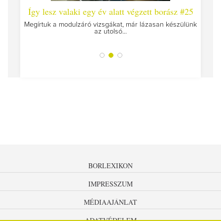
 #26 -
Így lesz valaki egy év alatt végzett borász #25
Így l
Megírtuk a modulzáró vizsgákat, már lázasan készülünk
az utolsó...
tokat
A jár
BORLEXIKON
IMPRESSZUM
MÉDIAAJÁNLAT
ADATVÉDELEM