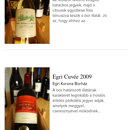
Az először feltűnő virágos,
barackos jegyek, majd a
citrusok együttese friss
tónusúvá teszik a bor illatát. Jó
az, hogy ehhez az...
Egri Cuvée 2009
Egri Korona Borház
A bor határozott illatának
karakterét leginkább a hordós
érlelés pörkölési jegyei adják,
amelyek meggyel,
cseresznyével működnek...