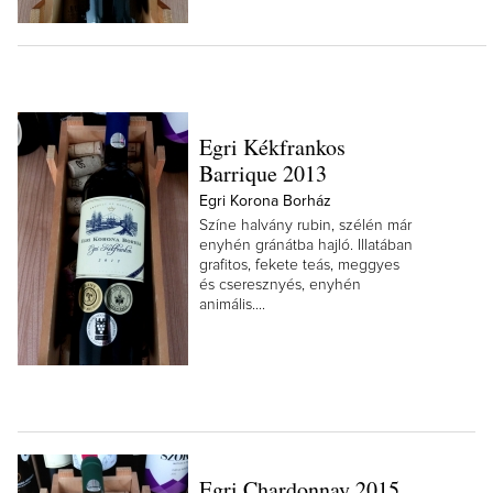
Egri Kékfrankos
Barrique 2013
Egri Korona Borház
Színe halvány rubin, szélén már
enyhén gránátba hajló. Illatában
grafitos, fekete teás, meggyes
és cseresznyés, enyhén
animális....
Egri Chardonnay 2015