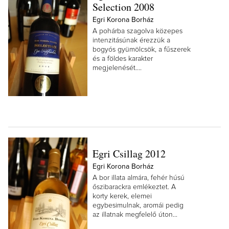
Selection 2008
Egri Korona Borház
A pohárba szagolva közepes
intenzitásúnak érezzük a
bogyós gyümölcsök, a fűszerek
és a földes karakter
megjelenését....
Egri Csillag 2012
Egri Korona Borház
A bor illata almára, fehér húsú
őszibarackra emlékeztet. A
korty kerek, elemei
egybesimulnak, aromái pedig
az illatnak megfelelő úton...