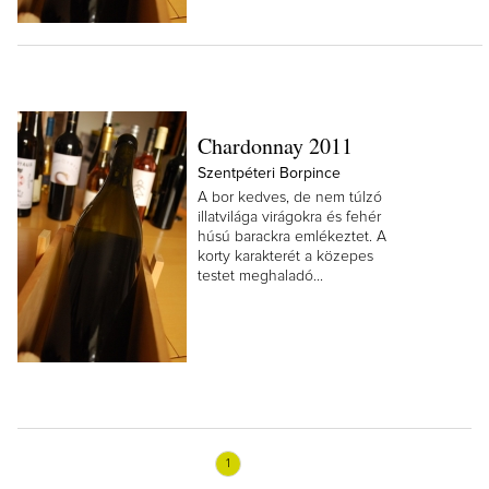
Chardonnay 2011
Szentpéteri Borpince
A bor kedves, de nem túlzó
illatvilága virágokra és fehér
húsú barackra emlékeztet. A
korty karakterét a közepes
testet meghaladó...
1