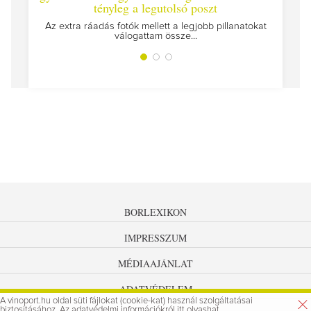
tényleg a legutolsó poszt
Megírtuk a modu
Az extra ráadás fotók mellett a legjobb pillanatokat
válogattam össze...
BORLEXIKON
IMPRESSZUM
MÉDIAAJÁNLAT
ADATVÉDELEM
A vinoport.hu oldal süti fájlokat (cookie-kat) használ szolgáltatásai
biztosításához. Az
adatvédelmi információkról
itt olvashat.