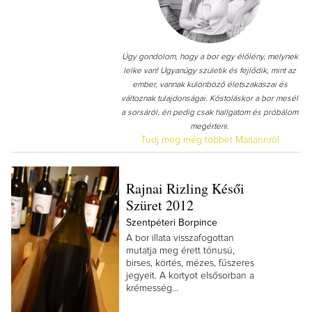
Úgy gondolom, hogy a bor egy élőlény, melynek
lelke van! Ugyanúgy születik és fejlődik, mint az
ember, vannak különböző életszakaszai és
változnak tulajdonságai. Kóstoláskor a bor mesél
a sorsáról, én pedig csak hallgatom és próbálom
megérteni.
Tudj meg még többet Mariannról
Rajnai Rizling Késői
Szüret 2012
Szentpéteri Borpince
A bor illata visszafogottan
mutatja meg érett tónusú,
birses, körtés, mézes, fűszeres
jegyeit. A kortyot elsősorban a
krémesség...