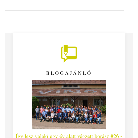
BLOGAJÁNLÓ
gy lesz valaki egy év alatt végzett borász #26 -
Így lesz vala