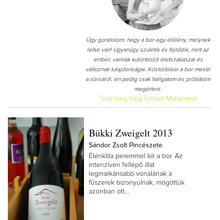
Úgy gondolom, hogy a bor egy élőlény, melynek
lelke van! Ugyanúgy születik és fejlődik, mint az
ember, vannak különböző életszakaszai és
változnak tulajdonságai. Kóstoláskor a bor mesél
a sorsáról, én pedig csak hallgatom és próbálom
megérteni.
Tudj meg még többet Mariannról
Bükki Zweigelt 2013
Sándor Zsolt Pincészete
Élénklila peremmel bír a bor. Az
intenzíven fellépő illat
legmarkánsabb vonalának a
fűszerek bizonyulnak, mögöttük
azonban ott...