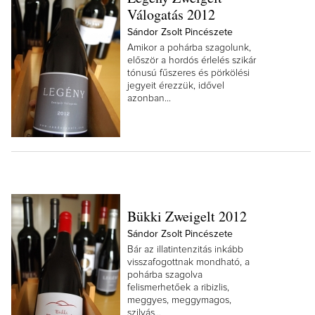
Válogatás 2012
Sándor Zsolt Pincészete
Amikor a pohárba szagolunk,
először a hordós érlelés szikár
tónusú fűszeres és pörkölési
jegyeit érezzük, idővel
azonban...
Bükki Zweigelt 2012
Sándor Zsolt Pincészete
Bár az illatintenzitás inkább
visszafogottnak mondható, a
pohárba szagolva
felismerhetőek a ribizlis,
meggyes, meggymagos,
szilvás...