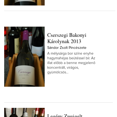
Cserszegi Bakonyi
Károlynak 2013
Sándor Zsolt Pincészete
A mélysárga bor színe enyhe
hagymahéjas beütéssel bír. Az
illat előbb a benne megjelenő
koncentrált, virágos,
gyümölcsös...
Legény Zweigelt