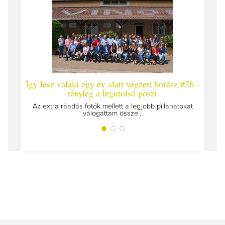
Így lesz valaki egy év alatt végzett borász #26 -
Így lesz va
tényleg a legutolsó poszt
Megírtuk a mo
Az extra ráadás fotók mellett a legjobb pillanatokat
válogattam össze...