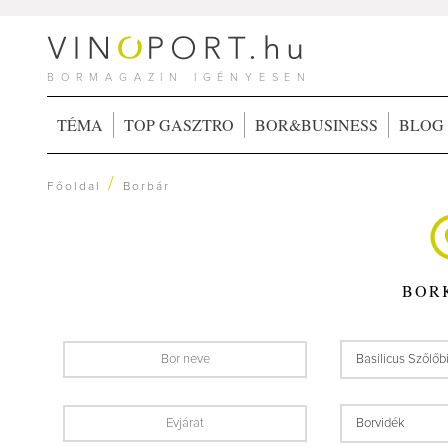
BORMAGAZIN IGÉNYESEN
TÉMA
TOP GASZTRO
BOR&BUSINESS
BLOG
/
Főoldal
Borbár
BOR