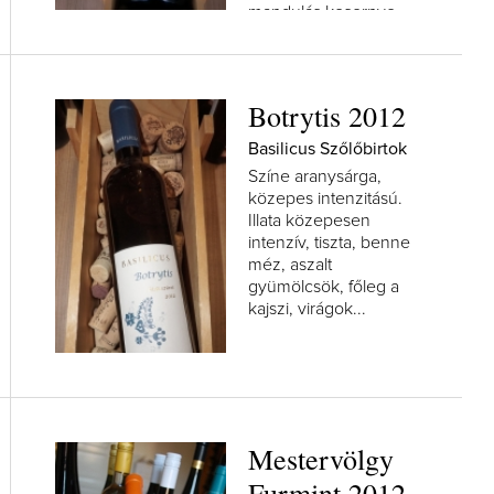
mandulás kesernye.
A kortyban az...
Botrytis 2012
Basilicus Szőlőbirtok
Színe aranysárga,
közepes intenzitású.
Illata közepesen
intenzív, tiszta, benne
méz, aszalt
gyümölcsök, főleg a
kajszi, virágok...
Mestervölgy
Furmint 2012