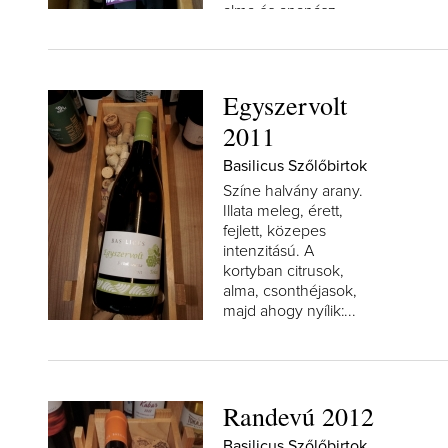
alma és ananász,...
Egyszervolt
2011
Basilicus Szőlőbirtok
Színe halvány arany.
Illata meleg, érett,
fejlett, közepes
intenzitású. A
kortyban citrusok,
alma, csonthéjasok,
majd ahogy nyílik:...
Randevú 2012
Basilicus Szőlőbirtok