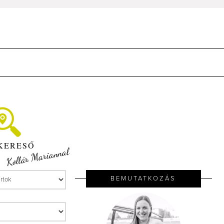
KERESŐ
Kollár Mariannal
BEMUTATKOZÁS