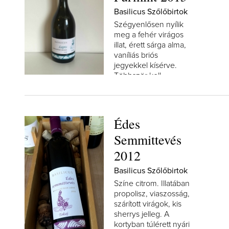
Basilicus Szőlőbirtok
Szégyenlősen nyílik
meg a fehér virágos
illat, érett sárga alma,
vaníliás briós
jegyekkel kísérve.
Többször kell
kortyolni,...
Édes
Semmittevés
2012
Basilicus Szőlőbirtok
Színe citrom. Illatában
propolisz, viaszosság,
szárított virágok, kis
sherrys jelleg. A
kortyban túlérett nyári