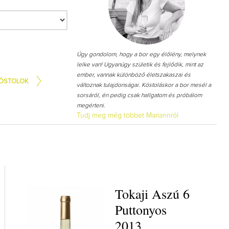
Így lesz valaki egy év alatt 
Úgy gondolom, hogy a bor egy élőlény, melynek
borász #26 - tényleg a legu
lelke van! Ugyanúgy születik és fejlődik, mint az
poszt
ember, vannak különböző életszakaszai és
ÓSTOLOK
Az extra ráadás fotók mellett a 
változnak tulajdonságai. Kóstoláskor a bor mesél a
pillanatokat válogattam össze
sorsáról, én pedig csak hallgatom és próbálom
megérteni.
Tudj meg még többet Mariannról
Tokaji Aszú 6
Puttonyos
2013