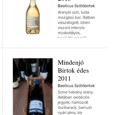
Basilicus Szőlőbirtok
Aranyló szín, lusta
mozgású bor. Illatban
visszafogott, ízben
viszont intenzív
muskotályos,
tropikális aromák
sokaságát vonultatja...
Mindenjó
Birtok édes
2011
Basilicus Szőlőbirtok
Színe halvány arany.
Illatában oxidációs
jegyek, hámozott
őszibarack, barnuló
nyári alma, kis