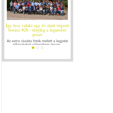
végzett
Így lesz valaki egy év alatt végzett
Így lesz valaki egy
tolsó
borász #25
borász #24 - 
Megírtuk a modulzáró vizsgákat, már
A járvány kitörése ót
lázasan készülünk az utolsó...
gyűltünk össze a
legjobb
...