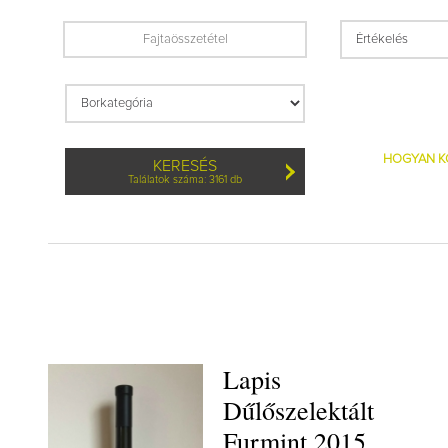
HOGYAN K
KERESÉS
Találatok száma: 3161 db
Lapis
Dűlőszelektált
Furmint 2015