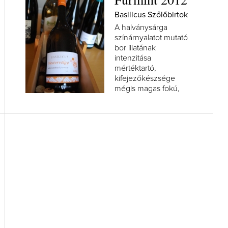
Basilicus Szőlőbirtok
A halványsárga
színárnyalatot mutató
bor illatának
intenzitása
mértéktartó,
kifejezőkészsége
mégis magas fokú,
hiszen gusztusosan...