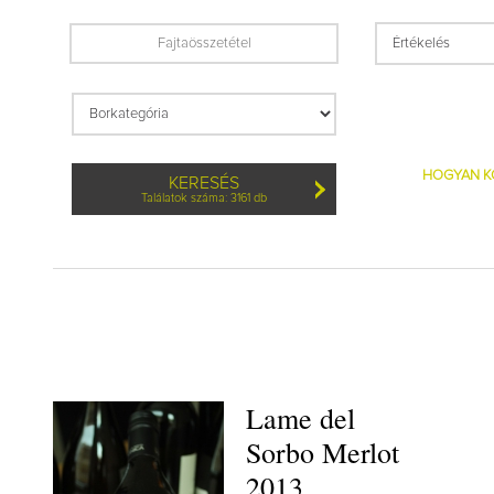
HOGYAN K
KERESÉS
Találatok száma: 3161 db
Lame del
Sorbo Merlot
2013