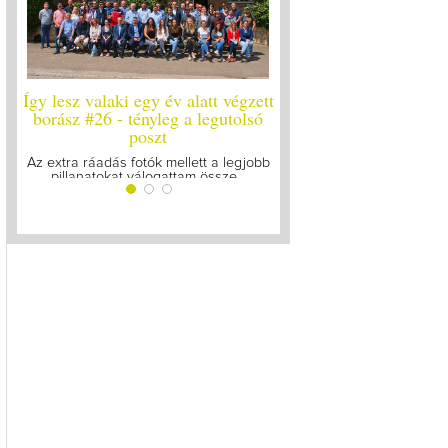
Így lesz valaki egy év alatt végzett
Így lesz valaki egy év 
borász #26 - tényleg a legutolsó
borász #25
poszt
Megírtuk a modulzáró vi
lázasan készülünk az 
Az extra ráadás fotók mellett a legjobb
pillanatokat válogattam össze...