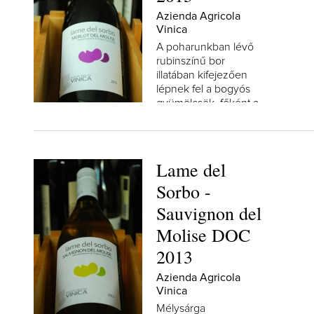
Azienda Agricola
Vinica
A poharunkban lévő
rubinszínű bor
illatában kifejezően
lépnek fel a bogyós
gyümölcsök, főként a
meggy és a málna
emelkedik ki...
Lame del
Sorbo -
Sauvignon del
Molise DOC
2013
Azienda Agricola
Vinica
Mélysárga