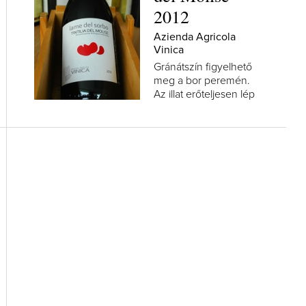
2012
Azienda Agricola
Vinica
Gránátszín figyelhető
meg a bor peremén.
Az illat erőteljesen lép
fel, kezdetben füstös,
bőrös, földes jegyeket
mutatva, idővel...