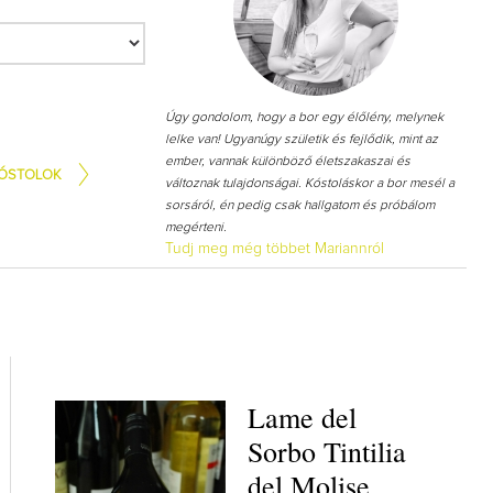
Úgy gondolom, hogy a bor egy élőlény, melynek
lelke van! Ugyanúgy születik és fejlődik, mint az
ember, vannak különböző életszakaszai és
ÓSTOLOK
változnak tulajdonságai. Kóstoláskor a bor mesél a
sorsáról, én pedig csak hallgatom és próbálom
megérteni.
Tudj meg még többet Mariannról
Lame del
Sorbo Tintilia
del Molise