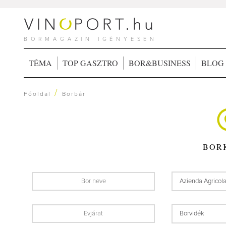
BORMAGAZIN IGÉNYESEN
TÉMA
TOP GASZTRO
BOR&BUSINESS
BLOG
/
Főoldal
Borbár
BOR