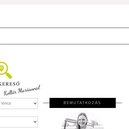
KERESŐ
Kollár Mariannal
BEMUTATKOZÁS