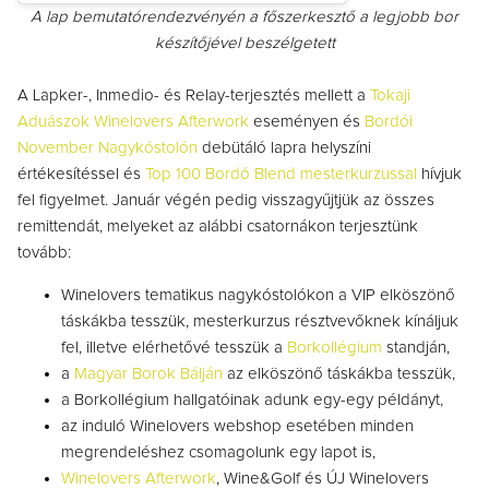
A lap bemutatórendezvényén a főszerkesztő a legjobb bor
készítőjével beszélgetett
A Lapker-, Inmedio- és Relay-terjesztés mellett a
Tokaji
Aduászok Winelovers Afterwork
eseményen és
Bordói
November Nagykóstolón
debütáló lapra helyszíni
értékesítéssel és
Top 100 Bordó Blend mesterkurzussal
hívjuk
fel figyelmet. Január végén pedig visszagyűjtjük az összes
remittendát, melyeket az alábbi csatornákon terjesztünk
tovább:
Winelovers tematikus nagykóstolókon a VIP elköszönő
táskákba tesszük, mesterkurzus résztvevőknek kínáljuk
fel, illetve elérhetővé tesszük a
Borkollégium
standján,
a
Magyar Borok Bálján
az elköszönő táskákba tesszük,
a Borkollégium hallgatóinak adunk egy-egy példányt,
az induló Winelovers webshop esetében minden
megrendeléshez csomagolunk egy lapot is,
Winelovers Afterwork
, Wine&Golf és ÚJ Winelovers