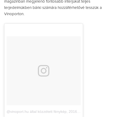
magazinban megjelenő fontosabb interjúkat teljes
terjedelmükben bárki számára hozzáférhetővé tesszük a
Vinoporton.
@vinoport.hu által közzétett fénykép
,
2016. Nov 17., 12:35 PST