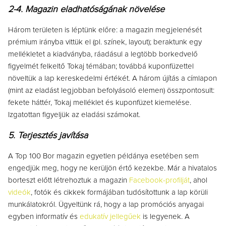
2-4. Magazin eladhatóságának növelése
Három területen is léptünk előre: a magazin megjelenését
prémium irányba vittük el (pl. színek, layout); beraktunk egy
mellékletet a kiadványba, ráadásul a legtöbb borkedvelő
figyelmét felkeltő Tokaj témában; továbbá kuponfüzettel
növeltük a lap kereskedelmi értékét. A három újítás a címlapon
(mint az eladást legjobban befolyásoló elemen) összpontosult:
fekete háttér, Tokaj melléklet és kuponfüzet kiemelése.
Izgatottan figyeljük az eladási számokat.
5. Terjesztés javítása
A Top 100 Bor magazin egyetlen példánya esetében sem
engedjük meg, hogy ne kerüljön értő kezekbe. Már a hivatalos
borteszt előtt létrehoztuk a magazin
Facebook-profilját
, ahol
videók
, fotók és cikkek formájában tudósítottunk a lap körüli
munkálatokról. Ügyeltünk rá, hogy a lap promóciós anyagai
egyben informatív és
edukatív jellegűek
is legyenek. A