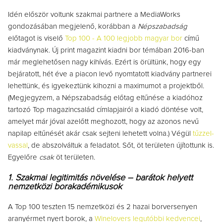
Idén először voltunk szakmai partnere a MediaWorks
gondozásában megjelenő, korábban a
Népszabadság
előtagot is viselő
Top 100 - A 100 legjobb magyar bor
című
kiadványnak. Új print magazint kiadni bor témában 2016-ban
már meglehetősen nagy kihívás. Ezért is örültünk, hogy egy
bejáratott, hét éve a piacon levő nyomtatott kiadvány partnerei
lehettünk, és igyekeztünk kihozni a maximumot a projektből.
(Megjegyzem, a Népszabadság előtag eltűnése a kiadóhoz
tartozó Top magazincsalád címlapjairól a kiadó döntése volt,
amelyet már jóval azelőtt meghozott, hogy az azonos nevű
napilap eltűnését akár csak sejteni lehetett volna.) Végül
tűzzel-
vassal
, de abszolváltuk a feladatot. Sőt, öt területen újítottunk is.
Egyelőre
csak
öt területen.
1. Szakmai legitimitás növelése – barátok helyett
nemzetközi borakadémikusok
A Top 100 teszten 15 nemzetközi és 2 hazai borversenyen
aranyérmet nyert borok, a
Winelovers legutóbbi kedvencei
,