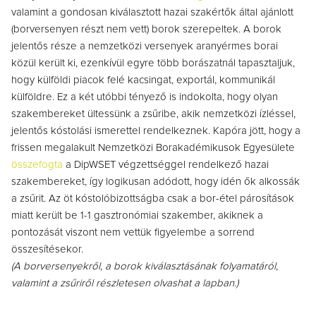
valamint a gondosan kiválasztott hazai szakértők által ajánlott
(borversenyen részt nem vett) borok szerepeltek. A borok
jelentős része a nemzetközi versenyek aranyérmes borai
közül került ki, ezenkívül egyre több borászatnál tapasztaljuk,
hogy külföldi piacok felé kacsingat, exportál, kommunikál
külföldre. Ez a két utóbbi tényező is indokolta, hogy olyan
szakembereket ültessünk a zsűribe, akik nemzetközi ízléssel,
jelentős kóstolási ismerettel rendelkeznek. Kapóra jött, hogy a
frissen megalakult Nemzetközi Borakadémikusok Egyesülete
összefogta
a DipWSET végzettséggel rendelkező hazai
szakembereket, így logikusan adódott, hogy idén ők alkossák
a zsűrit. Az öt kóstolóbizottságba csak a bor-étel párosítások
miatt került be 1-1 gasztronómiai szakember, akiknek a
pontozását viszont nem vettük figyelembe a sorrend
összesítésekor.
(A borversenyekről, a borok kiválasztásának folyamatáról,
valamint a zsűriről részletesen olvashat a lapban.)