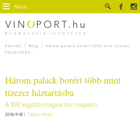
Menü
BORMAGAZIN IGÉNYESEN
/
/
Főoldal
Blog
Három palack borért több mint tízezer
háztartásba
Három palack borért több mint
tízezer háztartásba
A 100 legjobb magyar bor magazin
Tábor István
2016-11-18 |