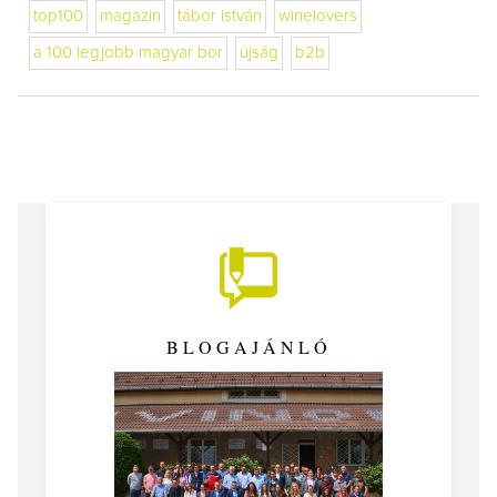
top100
magazin
tábor istván
winelovers
a 100 legjobb magyar bor
újság
b2b
BLOGAJÁNLÓ