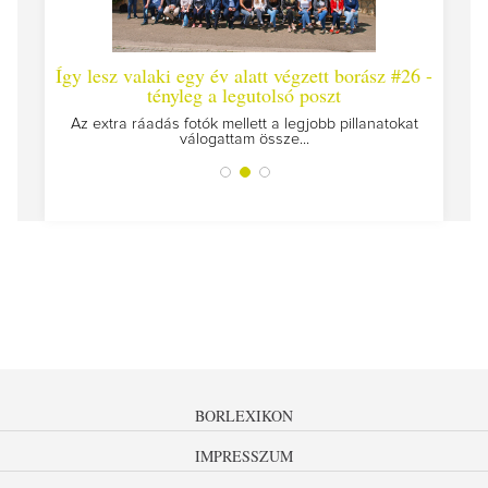
ett borász #26 -
Így lesz valaki egy év alatt végzett borász #
oszt
Megírtuk a modulzáró vizsgákat, már lázasan készü
az utolsó...
obb pillanatokat
BORLEXIKON
IMPRESSZUM