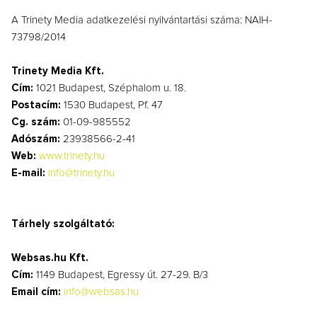
A Trinety Media adatkezelési nyilvántartási száma: NAIH-
73798/2014
Trinety Media Kft.
Cím:
1021 Budapest, Széphalom u. 18.
Postacím:
1530 Budapest, Pf. 47
Cg. szám:
01-09-985552
Adószám:
23938566-2-41
Web:
www.trinety.hu
E-mail:
info@trinety.hu
Tárhely szolgáltató:
Websas.hu Kft.
Cím:
1149 Budapest, Egressy út. 27-29. B/3
Email cím:
info@websas.hu