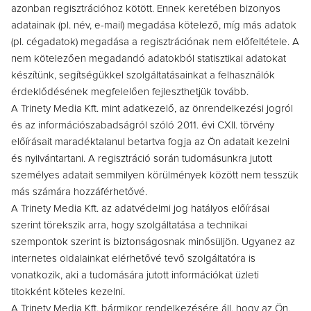
azonban regisztrációhoz kötött. Ennek keretében bizonyos
adatainak (pl. név, e-mail) megadása kötelező, míg más adatok
(pl. cégadatok) megadása a regisztrációnak nem előfeltétele. A
nem kötelezően megadandó adatokból statisztikai adatokat
készítünk, segítségükkel szolgáltatásainkat a felhasználók
érdeklődésének megfelelően fejleszthetjük tovább.
A Trinety Media Kft. mint adatkezelő, az önrendelkezési jogról
és az információszabadságról szóló 2011. évi CXII. törvény
előírásait maradéktalanul betartva fogja az Ön adatait kezelni
és nyilvántartani. A regisztráció során tudomásunkra jutott
személyes adatait semmilyen körülmények között nem tesszük
más számára hozzáférhetővé.
A Trinety Media Kft. az adatvédelmi jog hatályos előírásai
szerint törekszik arra, hogy szolgáltatása a technikai
szempontok szerint is biztonságosnak minősüljön. Ugyanez az
internetes oldalainkat elérhetővé tevő szolgáltatóra is
vonatkozik, aki a tudomására jutott információkat üzleti
titokként köteles kezelni.
A Trinety Media Kft. bármikor rendelkezésére áll, hogy az Ön,