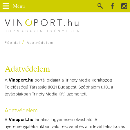
Menü
BORMAGAZIN IGÉNYESEN
/
Főoldal
Adatvédelem
Adatvédelem
A
Vinoport.hu
portál oldalait a Trinety Media Korlátozott
Felelősségű Társaság (1021 Budapest, Széphalom u.18., a
továbbiakban Trinety Media Kft.) üzemelteti.
Adatvédelem
A
Vinoport.hu
tartalma ingyenesen olvasható. A
nyereményjátékainkban való részvétel és a hírlevél feliratkozás