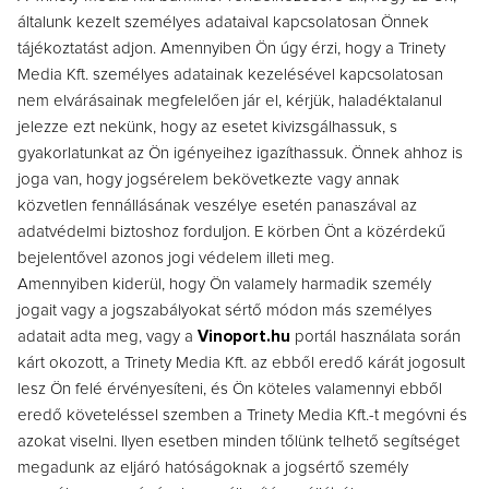
általunk kezelt személyes adataival kapcsolatosan Önnek
tájékoztatást adjon. Amennyiben Ön úgy érzi, hogy a Trinety
Media Kft. személyes adatainak kezelésével kapcsolatosan
nem elvárásainak megfelelően jár el, kérjük, haladéktalanul
jelezze ezt nekünk, hogy az esetet kivizsgálhassuk, s
gyakorlatunkat az Ön igényeihez igazíthassuk. Önnek ahhoz is
joga van, hogy jogsérelem bekövetkezte vagy annak
közvetlen fennállásának veszélye esetén panaszával az
adatvédelmi biztoshoz forduljon. E körben Önt a közérdekű
bejelentővel azonos jogi védelem illeti meg.
Amennyiben kiderül, hogy Ön valamely harmadik személy
jogait vagy a jogszabályokat sértő módon más személyes
adatait adta meg, vagy a
Vinoport.hu
portál használata során
kárt okozott, a Trinety Media Kft. az ebből eredő kárát jogosult
lesz Ön felé érvényesíteni, és Ön köteles valamennyi ebből
eredő követeléssel szemben a Trinety Media Kft.-t megóvni és
azokat viselni. Ilyen esetben minden tőlünk telhető segítséget
megadunk az eljáró hatóságoknak a jogsértő személy