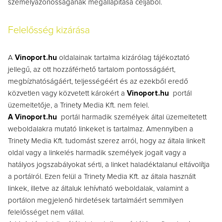
személyazonosságának megállapítása céljából.
Felelősség kizárása
A
Vinoport.hu
oldalainak tartalma kizárólag tájékoztató
jellegű, az ott hozzáférhető tartalom pontosságáért,
megbízhatóságáért, teljességéért és az ezekből eredő
közvetlen vagy közvetett károkért a
Vinoport.hu
portál
üzemeltetője, a Trinety Media Kft. nem felel.
A Vinoport.hu
portál harmadik személyek által üzemeltetett
weboldalakra mutató linkeket is tartalmaz. Amennyiben a
Trinety Media Kft. tudomást szerez arról, hogy az általa linkelt
oldal vagy a linkelés harmadik személyek jogait vagy a
hatályos jogszabályokat sérti, a linket haladéktalanul eltávolítja
a portálról. Ezen felül a Trinety Media Kft. az általa használt
linkek, illetve az általuk lehívható weboldalak, valamint a
portálon megjelenő hirdetések tartalmáért semmilyen
felelősséget nem vállal.