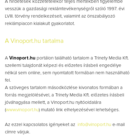
A hirdetések közzétételekor teljes mértékben figyelembe
vesszük a gazdasági reklámtevékenységről szóló 1997. évi
LVIII. törvény rendelkezéseit, valamint az önszabályozó
reklámpiacon kialakult gyakorlatot.
A Vinoport.hu tartalma
A
Vinoport.hu
portálon található tartalom a Trinety Media Kft.
szellemi tulajdonát képezi és előzetes írásbeli engedélye
nélkül sem online, sem nyomtatott formában nem használható
fel.
A szöveges tartalom másodközlése kivonatos formában a
forrás megjelölésével, a Trinety Media Kft. előzetes írásbeli
jóváhagyása mellett, a Vinoport.hu nyitóoldalára
(
www.vinoport.hu
) mutató link elhelyezésével lehetséges.
Az ezzel kapcsolatos igényeket az
info@vinoport.hu
e-mail
címre várjuk.