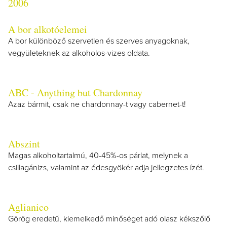
2006
A bor alkotóelemei
A bor különböző szervetlen és szerves anyagoknak,
vegyületeknek az alkoholos-vizes oldata.
ABC - Anything but Chardonnay
Azaz bármit, csak ne chardonnay-t vagy cabernet-t!
Abszint
Magas alkoholtartalmú, 40-45%-os párlat, melynek a
csillagánizs, valamint az édesgyökér adja jellegzetes ízét.
Aglianico
Görög eredetű, kiemelkedő minőséget adó olasz kékszőlő