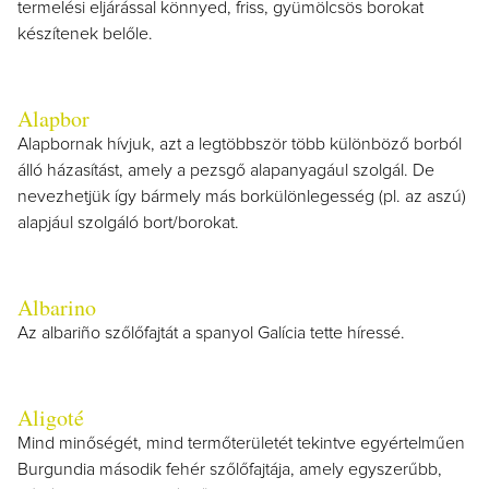
termelési eljárással könnyed, friss, gyümölcsös borokat
készítenek belőle.
Alapbor
Alapbornak hívjuk, azt a legtöbbször több különböző borból
álló házasítást, amely a pezsgő alapanyagául szolgál. De
nevezhetjük így bármely más borkülönlegesség (pl. az aszú)
alapjául szolgáló bort/borokat.
Albarino
Az albariño szőlőfajtát a spanyol Galícia tette híressé.
Aligoté
Mind minőségét, mind termőterületét tekintve egyértelműen
Burgundia második fehér szőlőfajtája, amely egyszerűbb,