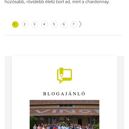
húzósabb, rövidebb életű bort ad, mint a chardonnay.
1
2
3
4
5
6
7
BLOGAJÁNLÓ