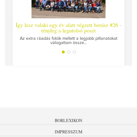
y lesz valaki egy év alatt végzett borász #26 -
Így lesz valak
tényleg a legutolsó poszt
Megírtuk a modulz
z extra ráadás fotók mellett a legjobb pillanatokat
válogattam össze...
BORLEXIKON
IMPRESSZUM