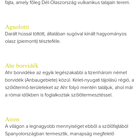
fajta, amely főleg Dél-Olaszország vulkanikus talajain terem.
Agnolotti
Darált hússal töltött, általában sugóval kínált hagyományos
olasz (piemonti) tészteféle.
Ahr borvidék
Ahr borvidéke az egyik legészakabbi a tizenhárom német
borvidék (Anbaugebiete) közül. Kelet-nyugati tájolású régió, a
szőlőtermő-területeket az Ahr folyó mentén találjuk, ahol már
a római időkben is foglalkoztak szőlőtermesztéssel.
Airen
A világon a legnagyobb mennyiséget ebből a szőlőfajtából
Spanyolországban termesztik, manapság megfelelő