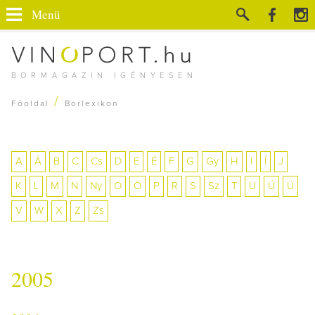
Menü
BORMAGAZIN IGÉNYESEN
/
Főoldal
Borlexikon
A
Á
B
C
Cs
D
E
É
F
G
Gy
H
I
Í
J
K
L
M
N
Ny
O
Ö
P
R
S
Sz
T
U
Ú
Ü
V
W
X
Z
Zs
2005