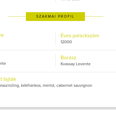
SZAKMAI PROFIL
ve
Éves palackszám
12000
Borász
nte
Kvassay Levente
t fajták
olaszrizling, kékfrankos, merlot, cabernet sauvignon