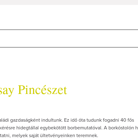
ay Pincészet
ládi gazdaságként indultunk. Ez idő óta tudunk fogadni 40 fős
kérésre hidegtállal egybekötött borbemutatóval. A borkóstolón h
atni, melyek saját ültetvényeinken teremnek.