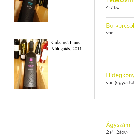
Tételszám
4-7 bor
Borkorcso
van
Cabernet Franc
Válogatás, 2011
Hidegkon
van (egyeztet
Ágyszám
2 (4+2ágy)