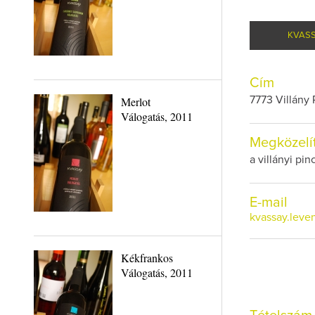
KVASS
Cím
Merlot
7773 Villány 
Válogatás, 2011
Megközelí
a villányi pi
E-mail
kvassay.leve
Kékfrankos
Válogatás, 2011