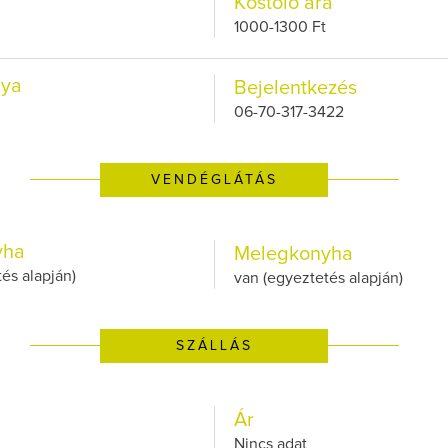
Kóstoló ára
1000-1300 Ft
lya
Bejelentkezés
06-70-317-3422
VENDÉGLÁTÁS
yha
Melegkonyha
és alapján)
van (egyeztetés alapján)
SZÁLLÁS
Ár
Nincs adat