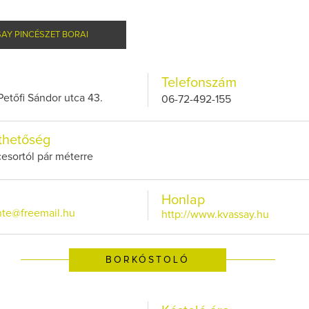
AY PINCÉSZET BORAI
Telefonszám
Petőfi Sándor utca 43.
06-72-492-155
Így lesz valaki eg
borász #26 - tén
pos
thetőség
Az extra ráadás fotó
ncesortól pár méterre
pillanatokat vál
Honlap
nte@freemail.hu
http://www.kvassay.hu
BORKÓSTOLÓ