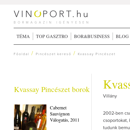
BORMAGAZIN IGÉNYESEN
TÉMA
TOP GASZTRO
BOR&BUSINESS
BLOG
/
/
Főoldal
Pincészet kereső
Kvassay Pincészet
Kvass
Kvassay Pincészet borok
Villány
Cabernet
Sauvignon
2002-ben csa
Válogatás, 2011
csoportokat, 
tudunk bemut