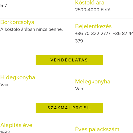
Kóstoló ára
5-7
2500-4000 Ft/fő
Borkorcsolya
Bejelentkezés
A kóstoló árában nincs benne.
+36-70-322-2777; +36-87-4
379
VENDÉGLÁTÁS
Hidegkonyha
Melegkonyha
Van
Van
SZAKMAI PROFIL
Alapítás éve
Éves palackszám
1993