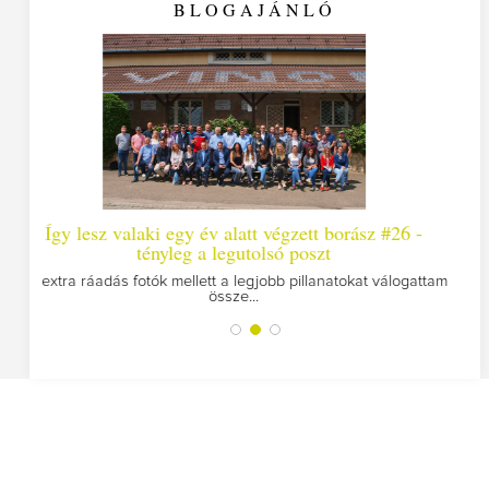
BLOGAJÁNLÓ
év alatt végzett borász #26 -
Így lesz valaki egy év al
a legutolsó poszt
Megírtuk a modulzáró vizsgákat
utolsó.
ett a legjobb pillanatokat válogattam
össze...