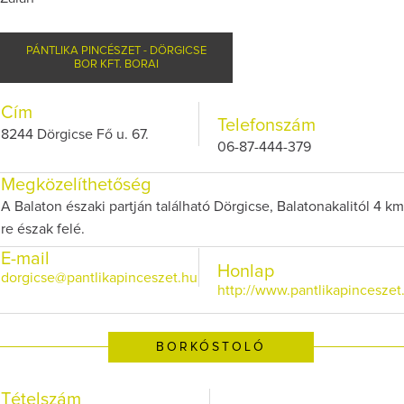
PÁNTLIKA PINCÉSZET - DÖRGICSE
BOR KFT. BORAI
Cím
Telefonszám
8244 Dörgicse Fő u. 67.
06-87-444-379
Megközelíthetőség
A Balaton északi partján található Dörgicse, Balatonakalitól 4 km
re észak felé.
E-mail
Honlap
dorgicse@pantlikapinceszet.hu
http://www.pantlikapinceszet
BORKÓSTOLÓ
Tételszám