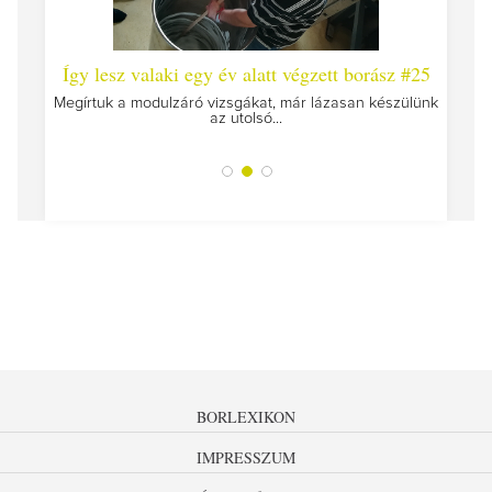
 #26 -
Így lesz valaki egy év alatt végzett borász #25
Így l
Megírtuk a modulzáró vizsgákat, már lázasan készülünk
az utolsó...
tokat
A jár
BORLEXIKON
IMPRESSZUM