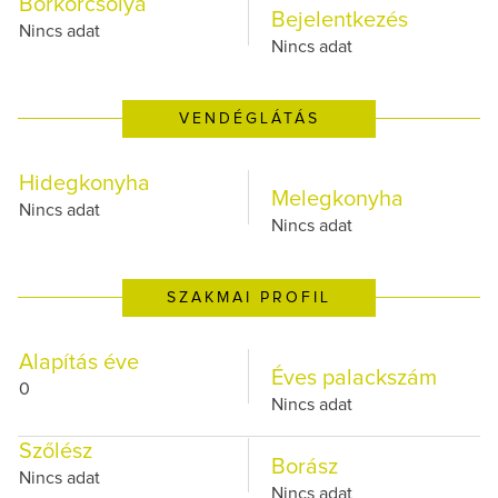
Borkorcsolya
Bejelentkezés
Nincs adat
Nincs adat
VENDÉGLÁTÁS
Hidegkonyha
Melegkonyha
Nincs adat
Nincs adat
SZAKMAI PROFIL
Alapítás éve
Éves palackszám
0
Nincs adat
Szőlész
Borász
Nincs adat
Nincs adat