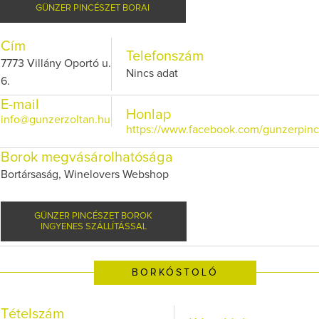
GÜNZER PINCÉSZET BORAI
Cím
Telefonszám
7773 Villány Oportó u.
Nincs adat
6.
E-mail
Honlap
info@gunzerzoltan.hu
https://www.facebook.com/gunzerpinc
Borok megvásárolhatósága
Bortársaság, Winelovers Webshop
GÜNZER PINCÉSZET BOROK
INGYENES SZÁLLÍTÁSSAL
BORKÓSTOLÓ
Tételszám