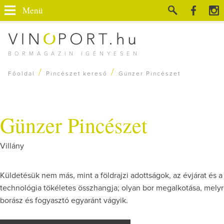
Menü
BORMAGAZIN IGÉNYESEN
/
/
Főoldal
Pincészet kereső
Günzer Pincészet
Günzer Pincészet
Villány
Küldetésük nem más, mint a földrajzi adottságok, az évjárat és a
technológia tökéletes összhangja; olyan bor megalkotása, mely
borász és fogyasztó egyaránt vágyik.