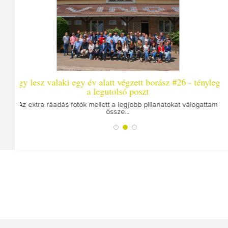
y év alatt végzett borász #26 - tényleg
Így lesz valaki 
a legutolsó poszt
Megírtuk a modulzáró
ók mellett a legjobb pillanatokat válogattam
össze...