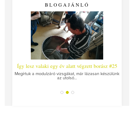
BLOGAJÁNLÓ
 #26 -
Így lesz valaki egy év alatt végzett borász #25
Így l
Megírtuk a modulzáró vizsgákat, már lázasan készülünk
az utolsó...
tokat
A jár