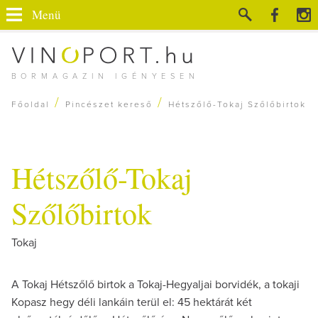
Menü
BORMAGAZIN IGÉNYESEN
/
/
Főoldal
Pincészet kereső
Hétszőlő-Tokaj Szőlőbirtok
Hétszőlő-Tokaj
Szőlőbirtok
Tokaj
A Tokaj Hétszőlő birtok a Tokaj-Hegyaljai borvidék, a tokaji
Kopasz hegy déli lankáin terül el: 45 hektárát két