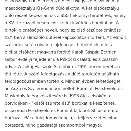
elsőosztályú dűlő, a Hétszőlő és a Nagyszőlő, valamint a
másodosztályú Kis-Garai dűlő alkotja. A két elsőosztályú
dűlő részét képezi annak a 350 hektárnyi területnek, amely
a XVIII. századi besorolás szerint kivételes borokat ad. A
birtok jelentőségét növeli, hogy az első aszúbor említése
1571-ben a Hétszőlő dűlővel kapcsolatban történt. Az elmúlt
századok során olyan tulajdonosok birtokolták, mint a
bibliát elsőként magyarra fordító Károli Gáspár, Bethlen
Gábor erdélyi fejedelem, a Rákóczi család, és a császári
udvar. A Tokaj-Hétszőlő Szőlőbirtok 1991. decemberében
jött létre. A szőlő feldolgozása a dűlő területén található
feldolgozóüzemben történik. Minden évben lehetőséget
ad Aszú és Szamorodni bor mellett Furmint, Hárslevelű és
Muskotály fajbor készítésére is. 1995 óta - elsőként a
borvidéken - "késői szüretelésű" borokat is készítenek,
elsősorban Hárslevelű és Furmint fajtából. Stílusteremtő
borászat. Bár a tulajdonos francia, a teljes vezetés mind
borászati, mind gazdasági szempontból magyar.