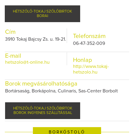
HÉTSZŐLŐ-TOKAJ SZŐLŐBIRTOK
BORAI
Cím
Telefonszám
3910 Tokaj Bajcsy Zs. u. 19-21.
06-47-352-009
E-mail
Honlap
hetszolo@t-online.hu
http://www.tokaj-
hetszolo.hu
Borok megvásárolhatósága
Bortársaság, Borkápolna, Culinaris, Sas-Center Borbolt
HÉTSZŐLŐ-TOKAJ SZŐLŐBIRTOK
BOROK INGYENES SZÁLLÍTÁSSAL
BORKÓSTOLÓ