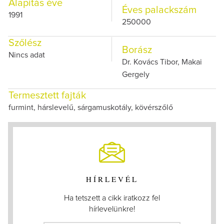
Alapítás éve
Éves palackszám
1991
250000
Szőlész
Borász
Nincs adat
Dr. Kovács Tibor, Makai
Gergely
Termesztett fajták
furmint, hárslevelű, sárgamuskotály, kövérszőlő
HÍRLEVÉL
Ha tetszett a cikk iratkozz fel
hírlevelünkre!