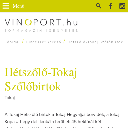
Menü
BORMAGAZIN IGÉNYESEN
/
/
Főoldal
Pincészet kereső
Hétszőlő-Tokaj Szőlőbirtok
Hétszőlő-Tokaj
Szőlőbirtok
Tokaj
A Tokaj Hétszőlő birtok a Tokaj-Hegyaljai borvidék, a tokaji
Kopasz hegy déli lankáin terül el: 45 hektárát két