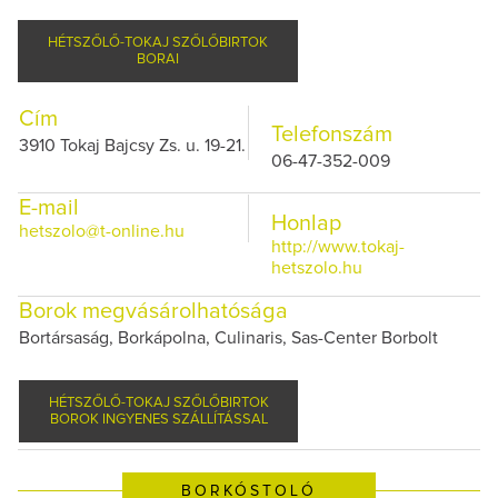
HÉTSZŐLŐ-TOKAJ SZŐLŐBIRTOK
BORAI
Cím
Telefonszám
3910 Tokaj Bajcsy Zs. u. 19-21.
06-47-352-009
E-mail
Honlap
hetszolo@t-online.hu
http://www.tokaj-
hetszolo.hu
Borok megvásárolhatósága
Bortársaság, Borkápolna, Culinaris, Sas-Center Borbolt
HÉTSZŐLŐ-TOKAJ SZŐLŐBIRTOK
BOROK INGYENES SZÁLLÍTÁSSAL
BORKÓSTOLÓ