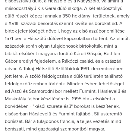
elsőosztályú dűlő, a Hétszőlő és a Nagyszőlő, valamint a
másodosztályú Kis-Garai dűlő alkotja. A két elsőosztályú
dűlő részét képezi annak a 350 hektárnyi területnek, amely
a XVIII. századi besorolás szerint kivételes borokat ad. A
birtok jelentőségét növeli, hogy az első aszúbor említése
1571-ben a Hétszőlő dűlővel kapcsolatban történt. Az elmúlt
századok során olyan tulajdonosok birtokolták, mint a
bibliát elsőként magyarra fordító Károli Gáspár, Bethlen
Gábor erdélyi fejedelem, a Rákóczi család, és a császári
udvar. A Tokaj-Hétszőlő Szőlőbirtok 1991. decemberében
jött létre. A szőlő feldolgozása a dűlő területén található
feldolgozóüzemben történik. Minden évben lehetőséget
ad Aszú és Szamorodni bor mellett Furmint, Hárslevelű és
Muskotály fajbor készítésére is. 1995 óta - elsőként a
borvidéken - "késői szüretelésű" borokat is készítenek,
elsősorban Hárslevelű és Furmint fajtából. Stílusteremtő
borászat. Bár a tulajdonos francia, a teljes vezetés mind
borászati, mind gazdasági szempontból magyar.