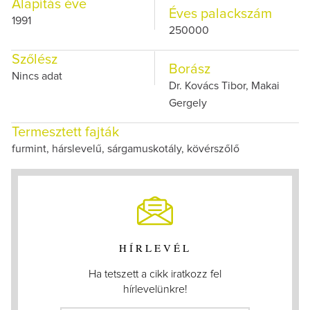
Alapítás éve
Éves palackszám
1991
250000
Szőlész
Borász
Nincs adat
Dr. Kovács Tibor, Makai
Gergely
Termesztett fajták
furmint, hárslevelű, sárgamuskotály, kövérszőlő
HÍRLEVÉL
Ha tetszett a cikk iratkozz fel
hírlevelünkre!