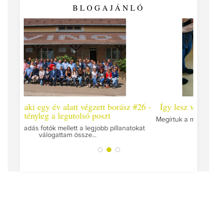
BLOGAJÁNLÓ
 borász #26 -
Így lesz valaki egy év alatt végzett borász #25
t
Megírtuk a modulzáró vizsgákat, már lázasan készülünk
az utolsó...
pillanatokat