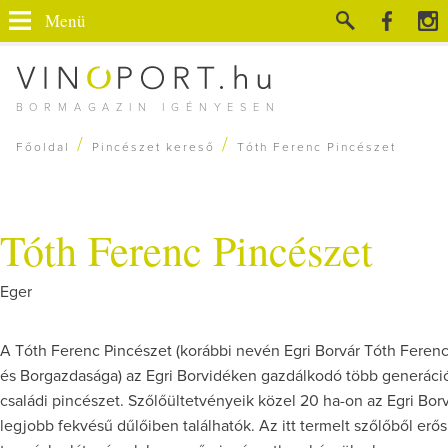
Menü
BORMAGAZIN IGÉNYESEN
/
/
Főoldal
Pincészet kereső
Tóth Ferenc Pincészet
Tóth Ferenc Pincészet
Eger
A Tóth Ferenc Pincészet (korábbi nevén Egri Borvár Tóth Ferenc
és Borgazdasága) az Egri Borvidéken gazdálkodó több generáci
családi pincészet. Szőlőültetvényeik közel 20 ha-on az Egri Bor
legjobb fekvésű dűlőiben találhatók. Az itt termelt szőlőből erős