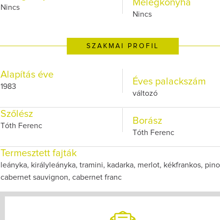
Melegkonyha
Nincs
Nincs
SZAKMAI PROFIL
Alapítás éve
Éves palackszám
1983
változó
Szőlész
Borász
Tóth Ferenc
Tóth Ferenc
Termesztett fajták
leányka, királyleányka, tramini, kadarka, merlot, kékfrankos, pinot
cabernet sauvignon, cabernet franc