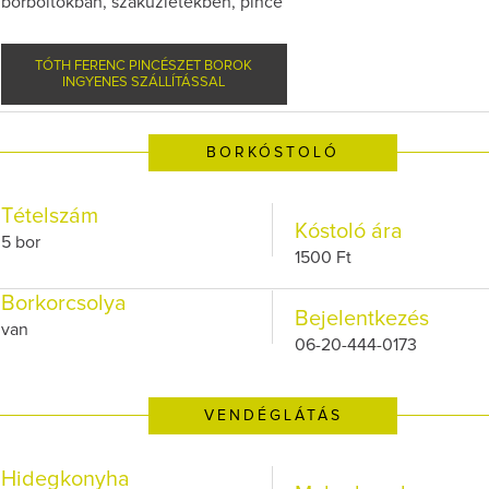
borboltokban, szaküzletekben, pince
TÓTH FERENC PINCÉSZET BOROK
INGYENES SZÁLLÍTÁSSAL
BORKÓSTOLÓ
Tételszám
Kóstoló ára
5 bor
1500 Ft
Borkorcsolya
Bejelentkezés
van
06-20-444-0173
VENDÉGLÁTÁS
Hidegkonyha