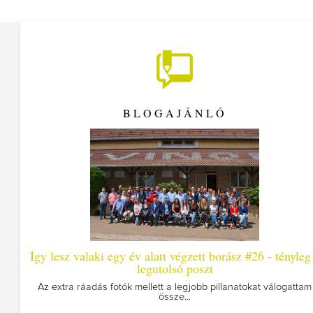
BLOGAJÁNLÓ
alaki egy év alatt végzett borász #26 - tényleg a
Így les
legutolsó poszt
Megírtuk a modu
áadás fotók mellett a legjobb pillanatokat válogattam
össze...