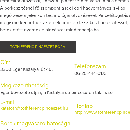
terméskorlátozással, korszerű pincészetben készülnek a nemes
A borkészítésnél fő szempont a régi egri hagyományos ízvilág
megőrzése a jelenkori technológia ötvözésével. Pincelátogatás 
megismerkedhetnek az érdeklődők a klasszikus borkészítéssel,
betekintést nyernek a pincészet mindennapjaiba.
TÓTH FERENC PINCÉSZET BORAI
Cím
Telefonszám
3300 Eger Kistályai út 40.
06-20-444-0173
Megközelíthetőség
Eger bevezető útján, a Kistályai úti pincesoron található
E-mail
Honlap
katatoth@tothferencpinceszet.hu
http://www.tothferencpinc
Borok megvásárolhatósága