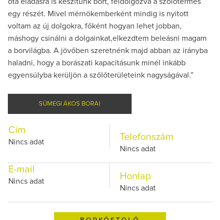
óta eladásra is készítünk bort, feldolgozva a szőlőtermés
egy részét. Mivel mérnökemberként mindig is nyitott
voltam az új dolgokra, főként hogyan lehet jobban,
máshogy csinálni a dolgainkat,elkezdtem beleásni magam
a borvilágba. A jövőben szeretnénk majd abban az irányba
haladni, hogy a borászati kapacitásunk minél inkább
egyensúlyba kerüljön a szőlőterületeink nagyságával.”
SÜMEGI ÁKOS BORAI
Cím
Telefonszám
Nincs adat
Nincs adat
E-mail
Honlap
Nincs adat
Nincs adat