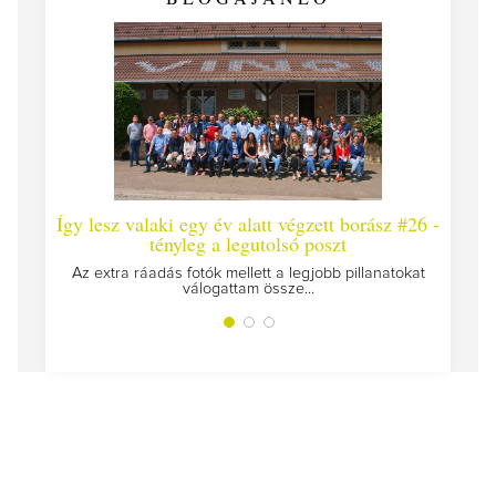
Így lesz valaki egy év alatt végzett borász #26 -
Így les
tényleg a legutolsó poszt
Megírtuk
Az extra ráadás fotók mellett a legjobb pillanatokat
válogattam össze...