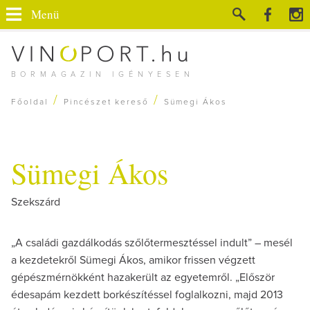
Menü
BORMAGAZIN IGÉNYESEN
/
/
Főoldal
Pincészet kereső
Sümegi Ákos
Sümegi Ákos
Szekszárd
„A családi gazdálkodás szőlőtermesztéssel indult” – mesél
a kezdetekről Sümegi Ákos, amikor frissen végzett
gépészmérnökként hazakerült az egyetemről. „Először
édesapám kezdett borkészítéssel foglalkozni, majd 2013