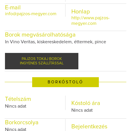
E-mail
Honlap
info@pajzos-megyer.com
http://www.pajzos-
megyer.com
Borok megvásárolhatósága
In Vino Veritas, kiskereskedelem, éttermek, pince
PAJZOS TOKAJ BOROK
INGYENES SZÁLLÍTÁSSAL
BORKÓSTOLÓ
Tételszám
Kóstoló ára
Nincs adat
Nincs adat
Borkorcsolya
Bejelentkezés
Nincs adat