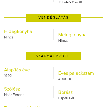
+36-47-312-310
VENDÉGLÁTÁS
Hidegkonyha
Melegkonyha
Nincs
Nincs
SZAKMAI PROFIL
Alapítás éve
Éves palackszám
1992
400000
Szőlész
Borász
Naár Ferenc
Espák Pál