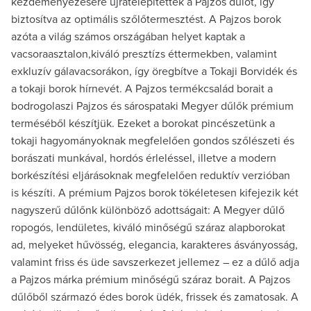
kezdeményezésére újratelepítették a Pajzos dűlőt, így
biztosítva az optimális szőlőtermesztést. A Pajzos borok
azóta a világ számos országában helyet kaptak a
vacsoraasztalon,kiváló presztízs éttermekben, valamint
exkluzív gálavacsorákon, így öregbítve a Tokaji Borvidék és
a tokaji borok hírnevét. A Pajzos termékcsalád borait a
bodrogolaszi Pajzos és sárospataki Megyer dűlők prémium
terméséből készítjük. Ezeket a borokat pincészetünk a
tokaji hagyományoknak megfelelően gondos szőlészeti és
borászati munkával, hordós érleléssel, illetve a modern
borkészítési eljárásoknak megfelelően reduktív verzióban
is készíti. A prémium Pajzos borok tökéletesen kifejezik két
nagyszerű dűlőnk különböző adottságait: A Megyer dűlő
ropogós, lendületes, kiváló minőségű száraz alapborokat
ad, melyeket hűvösség, elegancia, karakteres ásványosság,
valamint friss és üde savszerkezet jellemez – ez a dűlő adja
a Pajzos márka prémium minőségű száraz borait. A Pajzos
dűlőből származó édes borok üdék, frissek és zamatosak. A