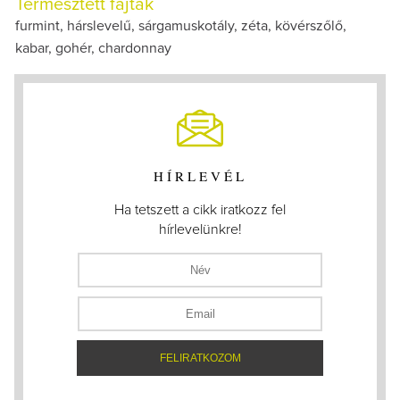
Termesztett fajták
furmint, hárslevelű, sárgamuskotály, zéta, kövérszőlő,
kabar, gohér, chardonnay
HÍRLEVÉL
Ha tetszett a cikk iratkozz fel
hírlevelünkre!