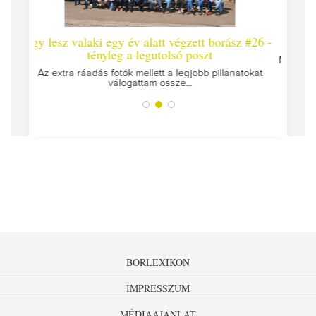
alatt végzett borász #26 -
Így lesz valaki egy év alatt végze
egutolsó poszt
Megírtuk a modulzáró vizsgákat, már lá
az utolsó...
llett a legjobb pillanatokat
tam össze...
BORLEXIKON
IMPRESSZUM
MÉDIAAJÁNLAT