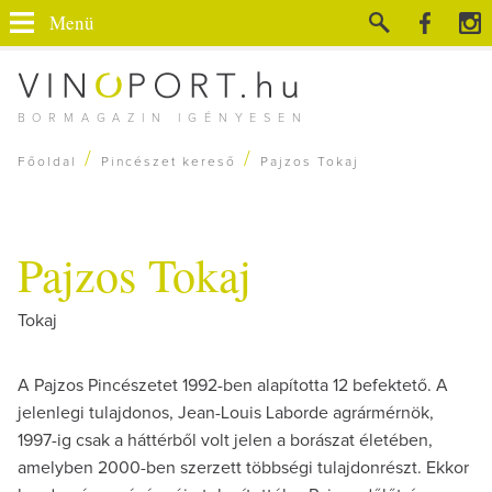
Menü
BORMAGAZIN IGÉNYESEN
/
/
Főoldal
Pincészet kereső
Pajzos Tokaj
Pajzos Tokaj
Tokaj
A Pajzos Pincészetet 1992-ben alapította 12 befektető. A
jelenlegi tulajdonos, Jean-Louis Laborde agrármérnök,
1997-ig csak a háttérből volt jelen a borászat életében,
amelyben 2000-ben szerzett többségi tulajdonrészt. Ekkor