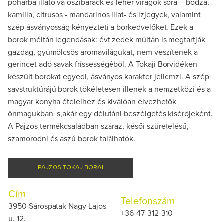
pohárba illatolva őszibarack és fehér virágok sora – bodza,
kamilla, citrusos - mandarinos illat- és ízjegyek, valamint
szép ásványosság kényezteti a borkedvelőket. Ezek a
borok méltán legendásak: évtizedek múltán is megtartják
gazdag, gyümölcsös aromavilágukat, nem veszítenek a
gerincet adó savak frissességéből. A Tokaji Borvidéken
készült borokat egyedi, ásványos karakter jellemzi. A szép
savstruktúrájú borok tökéletesen illenek a nemzetközi és a
magyar konyha ételeihez és kiválóan élvezhetők
önmagukban is,akár egy délutáni beszélgetés kísérőjeként.
A Pajzos termékcsaládban száraz, késői szüretelésű,
szamorodni és aszú borok találhatók.
PAJZOS TOKAJ BORAI
Cím
Telefonszám
3950 Sárospatak Nagy Lajos
+36-47-312-310
u. 12.