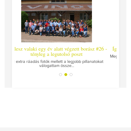
év alatt végzett borász #26 -
Így lesz valaki egy év alatt vég
a legutolsó poszt
Megírtuk a modulzáró vizsgákat, már 
az utolsó...
 mellett a legjobb pillanatokat
attam össze...