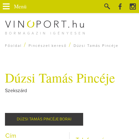
Menü
BORMAGAZIN IGÉNYESEN
/
/
Főoldal
Pincészet kereső
Dúzsi Tamás Pincéje
Dúzsi Tamás Pincéje
Szekszárd
DÚZSI TAMÁS PINCÉJE BORAI
Cím