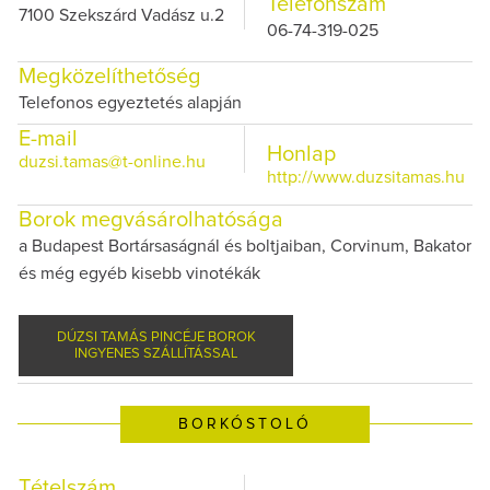
Telefonszám
7100 Szekszárd Vadász u.2
06-74-319-025
Megközelíthetőség
Telefonos egyeztetés alapján
E-mail
Honlap
duzsi.tamas@t-online.hu
http://www.duzsitamas.hu
Borok megvásárolhatósága
a Budapest Bortársaságnál és boltjaiban, Corvinum, Bakator
és még egyéb kisebb vinotékák
DÚZSI TAMÁS PINCÉJE BOROK
INGYENES SZÁLLÍTÁSSAL
BORKÓSTOLÓ
Tételszám