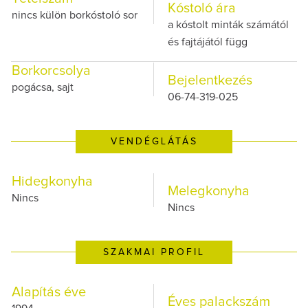
Kóstoló ára
nincs külön borkóstoló sor
a kóstolt minták számától
és fajtájától függ
Borkorcsolya
Bejelentkezés
pogácsa, sajt
06-74-319-025
VENDÉGLÁTÁS
Hidegkonyha
Melegkonyha
Nincs
Nincs
SZAKMAI PROFIL
Alapítás éve
Éves palackszám