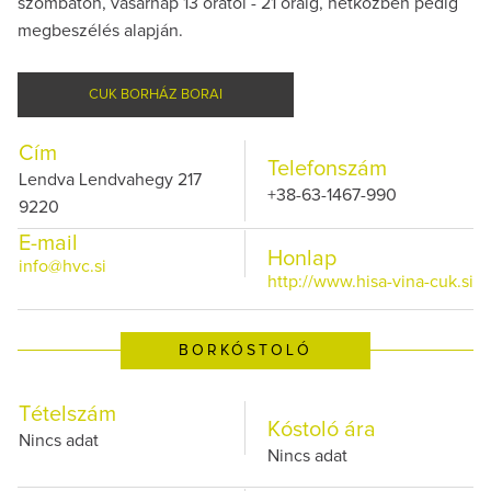
szombaton, vasárnap 13 órától - 21 óráig, hétközben pedig
megbeszélés alapján.
CUK BORHÁZ BORAI
Cím
Telefonszám
Lendva Lendvahegy 217
+38-63-1467-990
9220
E-mail
Honlap
info@hvc.si
http://www.hisa-vina-cuk.si
BORKÓSTOLÓ
Tételszám
Kóstoló ára
Nincs adat
Nincs adat