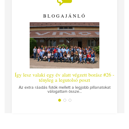
BLOGAJÁNLÓ
Így lesz valaki egy év alatt végzett borász #26 -
Így les
tényleg a legutolsó poszt
Megírtuk
Az extra ráadás fotók mellett a legjobb pillanatokat
válogattam össze...