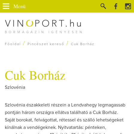
Menü
BORMAGAZIN IGÉNYESEN
/
/
Főoldal
Pincészet kereső
Cuk Borház
Cuk Borház
Szlovénia
Szlovénia északkeleti részein a Lendvahegy legmagassab
pontján három országra ellátva található a Cuk Borház.
Saját borokat, felvágottat, rétessel és szálló lehetségeket
kínálnak a vendégeknek. Nyitvatartás: pénteken,