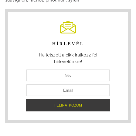
sauvignon, merlot, pinot noir, syrah
HÍRLEVÉL
Ha tetszett a cikk iratkozz fel
hírlevelünkre!