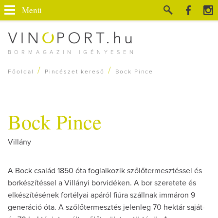
Menü
BORMAGAZIN IGÉNYESEN
/
/
Főoldal
Pincészet kereső
Bock Pince
Bock Pince
Villány
A Bock család 1850 óta foglalkozik szőlőtermesztéssel és
borkészítéssel a Villányi borvidéken. A bor szeretete és
elkészítésének fortélyai apáról fiúra szállnak immáron 9
generáció óta. A szőlőtermesztés jelenleg 70 hektár saját-