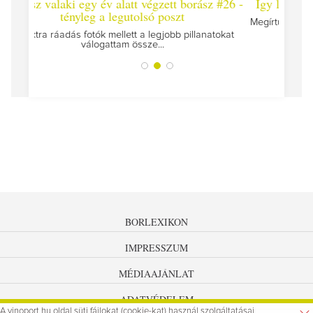
orász #26 -
Így lesz valaki egy év alatt végzett borász #25
Megírtuk a modulzáró vizsgákat, már lázasan készülünk
az utolsó...
illanatokat
BORLEXIKON
IMPRESSZUM
MÉDIAAJÁNLAT
ADATVÉDELEM
A vinoport.hu oldal süti fájlokat (cookie-kat) használ szolgáltatásai