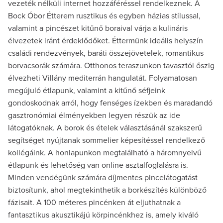
vezeték nélküli internet hozzáféréssel rendelkeznek. A
Bock Óbor Étterem rusztikus és egyben házias stílussal,
valamint a pincészet kitűnő boraival várja a kulináris
élvezetek iránt érdeklődőket. Éttermünk ideális helyszín
családi rendezvények, baráti összejövetelek, romantikus
borvacsorák számára. Otthonos teraszunkon tavasztól őszig
élvezheti Villány mediterrán hangulatát. Folyamatosan
megújuló étlapunk, valamint a kitűnő séfjeink
gondoskodnak arról, hogy fenséges ízekben és maradandó
gasztronómiai élményekben legyen részük az ide
látogatóknak. A borok és ételek választásánál szakszerű
segítséget nyújtanak sommelier képesítéssel rendelkező
kollégáink. A honlapunkon megtalálható a háromnyelvű
étlapunk és lehetőség van online asztalfoglalásra is.
Minden vendégünk számára díjmentes pincelátogatást
biztosítunk, ahol megtekinthetik a borkészítés különböző
fázisait. A 100 méteres pincénken át eljuthatnak a
fantasztikus akusztikájú körpincénkhez is, amely kiváló