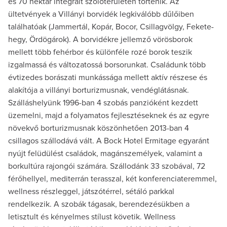
és 70 hektár integrált szőlőterületen történik. Az
ültetvények a Villányi borvidék legkiválóbb dűlőiben
találhatóak (Jammertál, Kopár, Bocor, Csillagvölgy, Fekete-
hegy, Ördögárok). A borvidékre jellemző vörösborok
mellett több fehérbor és különféle rozé borok teszik
izgalmassá és változatossá borsorunkat. Családunk több
évtizedes borászati munkássága mellett aktív részese és
alakítója a villányi borturizmusnak, vendéglátásnak.
Szálláshelyünk 1996-ban 4 szobás panzióként kezdett
üzemelni, majd a folyamatos fejlesztéseknek és az egyre
növekvő borturizmusnak köszönhetően 2013-ban 4
csillagos szállodává vált. A Bock Hotel Ermitage egyaránt
nyújt felüdülést családok, magánszemélyek, valamint a
borkultúra rajongói számára. Szállodánk 33 szobával, 72
férőhellyel, mediterrán terasszal, két konferenciateremmel,
wellness részleggel, játszótérrel, sétáló parkkal
rendelkezik. A szobák tágasak, berendezésükben a
letisztult és kényelmes stílust követik. Wellness