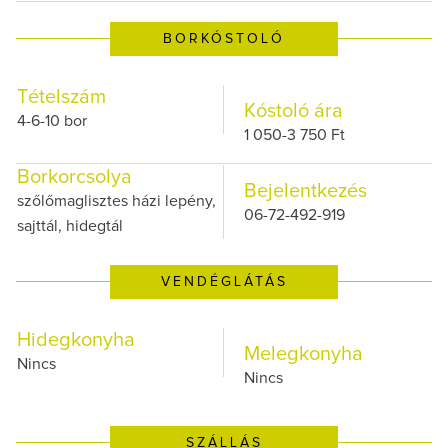
BORKÓSTOLÓ
Tételszám
Kóstoló ára
4-6-10 bor
1 050-3 750 Ft
Borkorcsolya
Bejelentkezés
szőlőmaglisztes házi lepény,
06-72-492-919
sajttál, hidegtál
VENDÉGLÁTÁS
Hidegkonyha
Melegkonyha
Nincs
Nincs
SZÁLLÁS