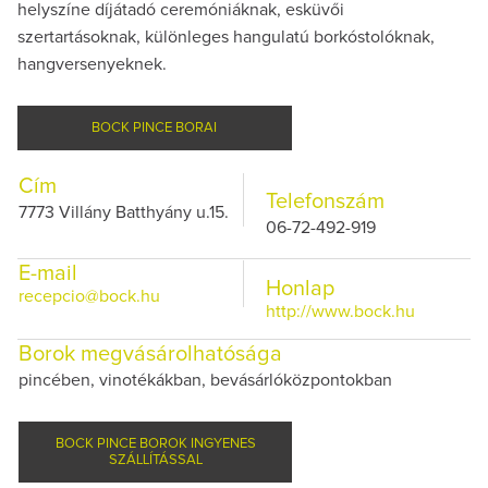
helyszíne díjátadó ceremóniáknak, esküvői
szertartásoknak, különleges hangulatú borkóstolóknak,
hangversenyeknek.
BOCK PINCE BORAI
Cím
Telefonszám
7773 Villány Batthyány u.15.
06-72-492-919
E-mail
Honlap
recepcio@bock.hu
http://www.bock.hu
Borok megvásárolhatósága
pincében, vinotékákban, bevásárlóközpontokban
BOCK PINCE BOROK INGYENES
SZÁLLÍTÁSSAL