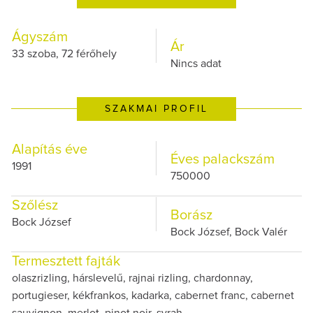
Ágyszám
Ár
33 szoba, 72 férőhely
Nincs adat
SZAKMAI PROFIL
Alapítás éve
Éves palackszám
1991
750000
Szőlész
Borász
Bock József
Bock József, Bock Valér
Termesztett fajták
olaszrizling, hárslevelű, rajnai rizling, chardonnay,
portugieser, kékfrankos, kadarka, cabernet franc, cabernet