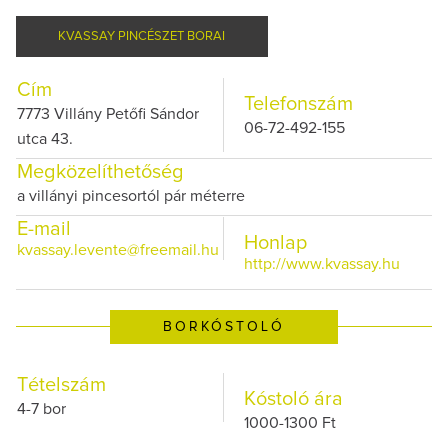
KVASSAY PINCÉSZET BORAI
Cím
Telefonszám
7773 Villány Petőfi Sándor
06-72-492-155
utca 43.
Megközelíthetőség
a villányi pincesortól pár méterre
E-mail
Honlap
kvassay.levente@freemail.hu
http://www.kvassay.hu
BORKÓSTOLÓ
Tételszám
Kóstoló ára
4-7 bor
1000-1300 Ft