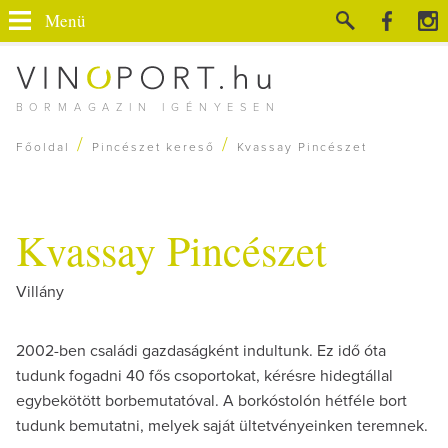
Menü
BORMAGAZIN IGÉNYESEN
/
/
Főoldal
Pincészet kereső
Kvassay Pincészet
Kvassay Pincészet
Villány
2002-ben családi gazdaságként indultunk. Ez idő óta
tudunk fogadni 40 fős csoportokat, kérésre hidegtállal
egybekötött borbemutatóval. A borkóstolón hétféle bort
tudunk bemutatni, melyek saját ültetvényeinken teremnek.