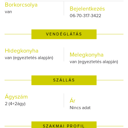
Borkorcsolya
Bejelentkezés
van
06-70-317-3422
VENDÉGLÁTÁS
Hidegkonyha
Melegkonyha
van (egyeztetés alapján)
van (egyeztetés alapján)
SZÁLLÁS
Ágyszám
Ár
2 (4+2ágy)
Nincs adat
SZAKMAI PROFIL