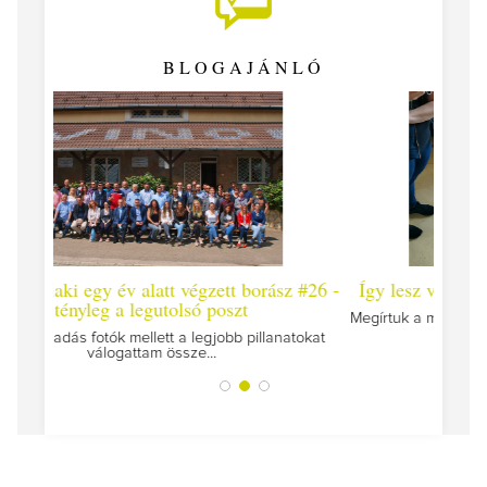
BLOGAJÁNLÓ
ett borász #26 -
Így lesz valaki egy év alatt végzett borász #
oszt
Megírtuk a modulzáró vizsgákat, már lázasan készü
az utolsó...
obb pillanatokat