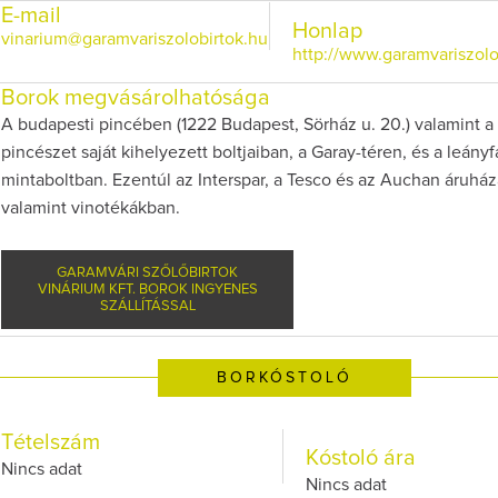
E-mail
Honlap
vinarium@garamvariszolobirtok.hu
http://www.garamvariszolo
Borok megvásárolhatósága
A budapesti pincében (1222 Budapest, Sörház u. 20.) valamint a
pincészet saját kihelyezett boltjaiban, a Garay-téren, és a leányf
mintaboltban. Ezentúl az Interspar, a Tesco és az Auchan áruhá
valamint vinotékákban.
GARAMVÁRI SZŐLŐBIRTOK
VINÁRIUM KFT. BOROK INGYENES
SZÁLLÍTÁSSAL
BORKÓSTOLÓ
Tételszám
Kóstoló ára
Nincs adat
Nincs adat