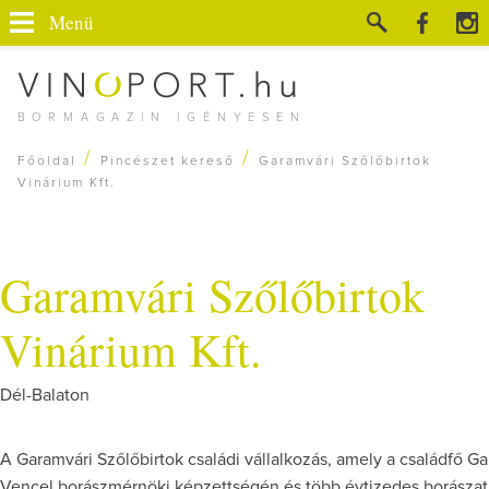
Menü
BORMAGAZIN IGÉNYESEN
/
/
Főoldal
Pincészet kereső
Garamvári Szőlőbirtok
Vinárium Kft.
Garamvári Szőlőbirtok
Vinárium Kft.
Dél-Balaton
A Garamvári Szőlőbirtok családi vállalkozás, amely a családfő G
Vencel borászmérnöki képzettségén és több évtizedes borászat