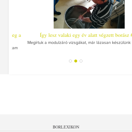
eg a
Így lesz valaki egy év alatt végzett borász #25
Megírtuk a modulzáró vizsgákat, már lázasan készülünk az utolsó
tam
BORLEXIKON