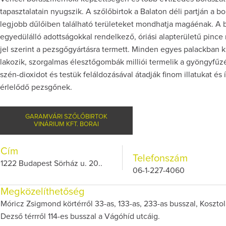
tapasztalatain nyugszik. A szőlőbirtok a Balaton déli partján a b
legjobb dűlőiben található területeket mondhatja magáénak. A 
egyedülálló adottságokkal rendelkező, óriási alapterületű pinc
jel szerint a pezsgőgyártásra termett. Minden egyes palackban k
lakozik, szorgalmas élesztőgombák milliói termelik a gyöngyfűz
szén-dioxidot és testük feláldozásával átadják finom illatukat és 
érlelődő pezsgőnek.
GARAMVÁRI SZŐLŐBIRTOK
VINÁRIUM KFT. BORAI
Cím
Telefonszám
1222 Budapest Sörház u. 20..
06-1-227-4060
Megközelíthetőség
Móricz Zsigmond körtérről 33-as, 133-as, 233-as busszal, Koszto
Dezső térrről 114-es busszal a Vágóhíd utcáig.