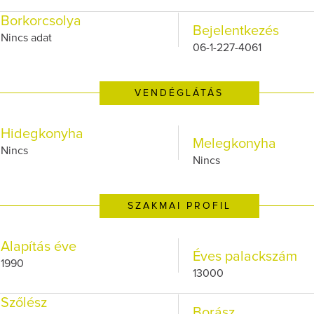
Borkorcsolya
Bejelentkezés
Nincs adat
06-1-227-4061
VENDÉGLÁTÁS
Hidegkonyha
Melegkonyha
Nincs
Nincs
SZAKMAI PROFIL
Alapítás éve
Éves palackszám
1990
13000
Szőlész
Borász