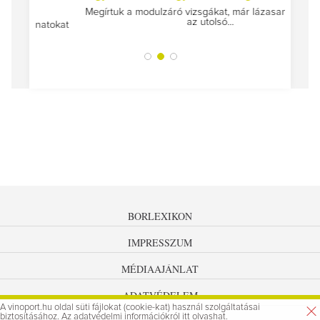
Megírtuk a modulzáró vizsgákat, már lázasan készülünk
az utolsó...
tokat
A jár
BORLEXIKON
IMPRESSZUM
MÉDIAAJÁNLAT
ADATVÉDELEM
A vinoport.hu oldal süti fájlokat (cookie-kat) használ szolgáltatásai
biztosításához. Az
adatvédelmi információkról
itt olvashat.