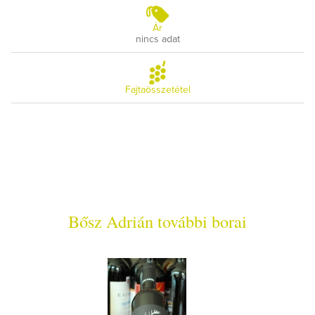
Ár
nincs adat
Fajtaösszetétel
Bősz Adrián további borai