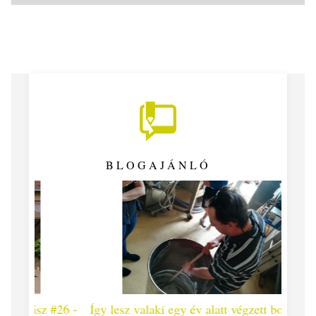
BLOGAJÁNLÓ
 #26 -
Így lesz valaki egy év alatt végzett borász #25
Így l