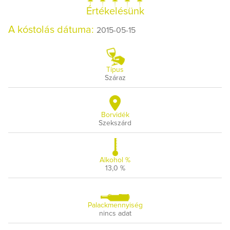
Értékelésünk
A kóstolás dátuma:
2015-05-15
Típus
Száraz
Borvidék
Szekszárd
Alkohol %
13,0 %
Palackmennyiség
nincs adat