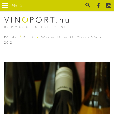
Menü
BORMAGAZIN IGÉNYESEN
/
/
Főoldal
Borbár
Bősz Adrián Adrián Classic Vörös
2012