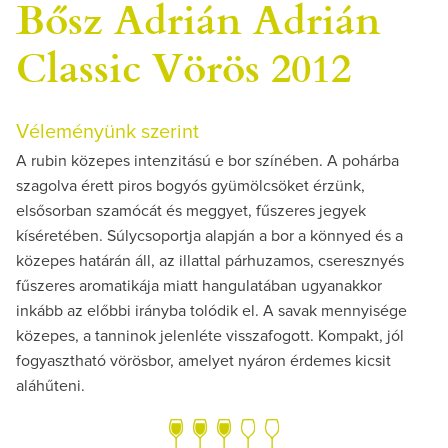
Bősz Adrián Adrián
Classic Vörös 2012
Véleményünk szerint
A rubin közepes intenzitású e bor színében. A pohárba
szagolva érett piros bogyós gyümölcsöket érzünk,
elsősorban szamócát és meggyet, fűszeres jegyek
kíséretében. Súlycsoportja alapján a bor a könnyed és a
közepes határán áll, az illattal párhuzamos, cseresznyés
fűszeres aromatikája miatt hangulatában ugyanakkor
inkább az előbbi irányba tolódik el. A savak mennyisége
közepes, a tanninok jelenléte visszafogott. Kompakt, jól
fogyasztható vörösbor, amelyet nyáron érdemes kicsit
aláhűteni.