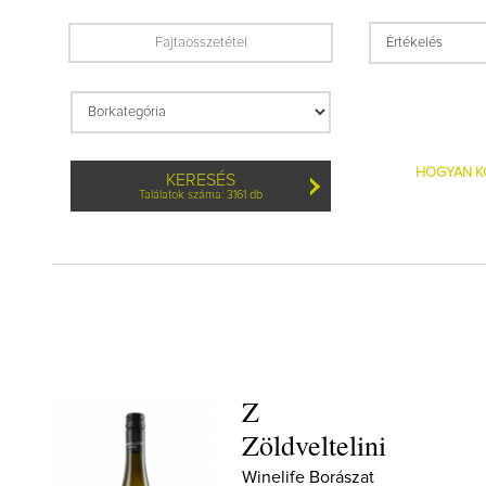
HOGYAN K
KERESÉS
Találatok száma: 3161 db
Z
Zöldveltelini
Winelife Borászat