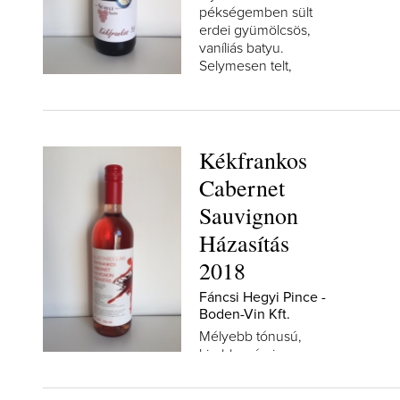
pékségemben sült
erdei gyümölcsös,
vaníliás batyu.
Selymesen telt,
finoman...
Kékfrankos
Cabernet
Sauvignon
Házasítás
2018
Fáncsi Hegyi Pince -
Boden-Vin Kft.
Mélyebb tónusú,
kirobbanó piros
gyümölcs bomba,
csak úgy itatja magát.