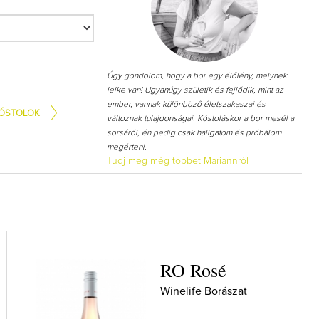
Így lesz valaki egy év alatt végz
Úgy gondolom, hogy a bor egy élőlény, melynek
borász #26 - tényleg a legutols
lelke van! Ugyanúgy születik és fejlődik, mint az
poszt
ember, vannak különböző életszakaszai és
ÓSTOLOK
Az extra ráadás fotók mellett a legjo
változnak tulajdonságai. Kóstoláskor a bor mesél a
pillanatokat válogattam össze...
sorsáról, én pedig csak hallgatom és próbálom
megérteni.
Tudj meg még többet Mariannról
RO Rosé
Winelife Borászat