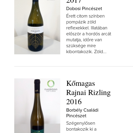
Dobosi Pincészet
Érett citom színben
pompázik zöld
reflexekkel. Illatában
először a hordós arcát
mutatja, időre van
szüksége mire
kibontakozik. Zöld...
Kőmagas
Rajnai Rizling
2016
Borbély Családi
Pincészet
Szégenylősen
bontakozik ki a