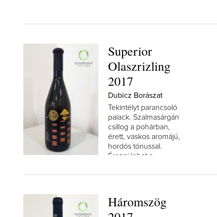
Superior
Olaszrizling
2017
Dubicz Borászat
Tekintélyt parancsoló
palack. Szalmasárgán
csillog a pohárban,
érett, vaskos aromájú,
hordós tónussal.
Érezni lehet a
minőségi...
Háromszög
2017