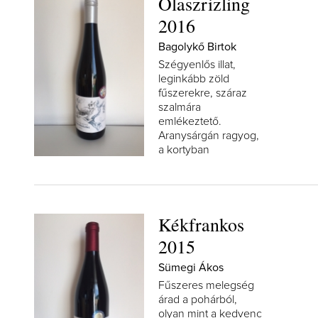
Olaszrizling
2016
Bagolykő Birtok
Szégyenlős illat,
leginkább zöld
fűszerekre, száraz
szalmára
emlékeztető.
Aranysárgán ragyog,
a kortyban
nagymamám
almakompótját...
Kékfrankos
2015
Sümegi Ákos
Fűszeres melegség
árad a pohárból,
olyan mint a kedvenc