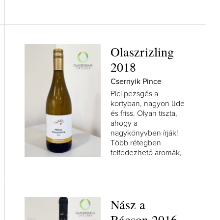
Olaszrizling
2018
Csernyik Pince
Pici pezsgés a
kortyban, nagyon üde
és friss. Olyan tiszta,
ahogy a
nagykönyvben írják!
Több rétegben
felfedezhető aromák,
erősen...
Nász a
Bácson 2016