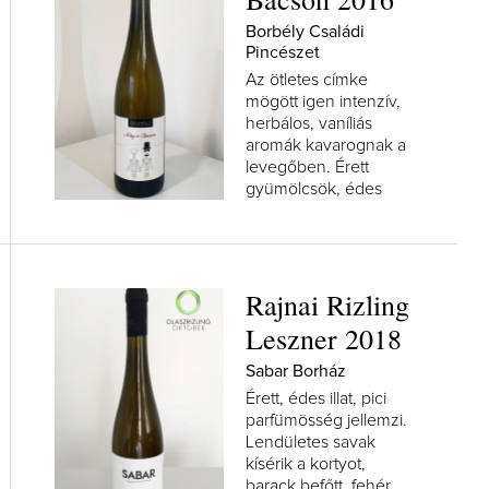
Borbély Családi
Pincészet
Az ötletes címke
mögött igen intenzív,
herbálos, vaníliás
aromák kavarognak a
levegőben. Érett
gyümölcsök, édes
őszibarack,...
Rajnai Rizling
Leszner 2018
Sabar Borház
Érett, édes illat, pici
parfümösség jellemzi.
Lendületes savak
kísérik a kortyot,
barack befőtt, fehér