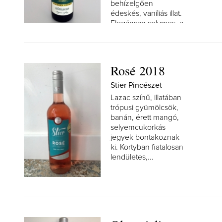
behízelgően
édeskés, vaníliás illat.
Elegánsan selymes, a
kortyban érett trópusi
gyümölcsök,...
Rosé 2018
Stier Pincészet
Lazac színű, illatában
trópusi gyümölcsök,
banán, érett mangó,
selyemcukorkás
jegyek bontakoznak
ki. Kortyban fiatalosan
lendületes,...