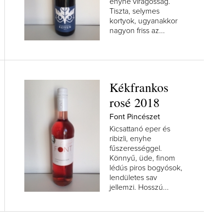
enyhe virágosság.
Tiszta, selymes
kortyok, ugyanakkor
nagyon friss az...
Kékfrankos
rosé 2018
Font Pincészet
Kicsattanó eper és
ribizli, enyhe
fűszerességgel.
Könnyű, üde, finom
lédús piros bogyósok,
lendületes sav
jellemzi. Hosszú...