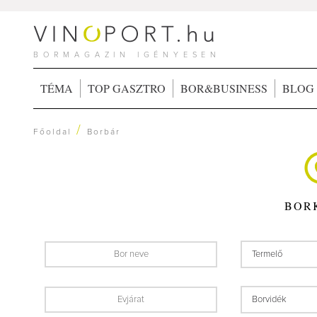
BORMAGAZIN IGÉNYESEN
TÉMA
TOP GASZTRO
BOR&BUSINESS
BLOG
/
Főoldal
Borbár
BOR