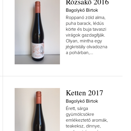
Rózsakő 2016
Bagolykő Birtok
Roppanó zöld alma,
puha barack, lédús
körte és buja tavaszi
virágok gazdagítják.
Olyan, mintha egy
jégkristály olvadozna
a pohárban,...
Ketten 2017
Bagolykő Birtok
Érett, sárga
gyümölcsökre
emlékeztető aromák,
teakeksz, dinnye,