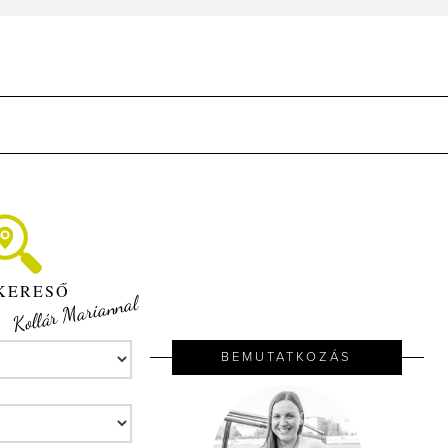
KERESŐ
Kollár Mariannal
BEMUTATKOZÁS