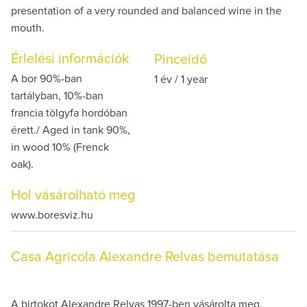
presentation of a very rounded and balanced wine in the
mouth.
Érlelési információk
Pinceidő
A bor 90%-ban
1 év / 1 year
tartályban, 10%-ban
francia tölgyfa hordóban
érett./ Aged in tank 90%,
in wood 10% (Frenck
oak).
Hol vásárolható meg
www.boresviz.hu
Casa Agricola Alexandre Relvas bemutatása
A birtokot Alexandre Relvas 1997-ben vásárolta meg.