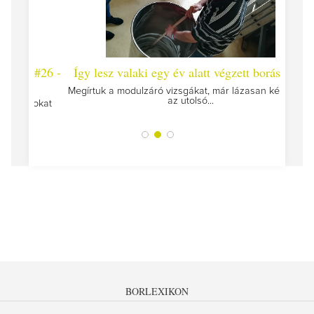
 #26 -
Így lesz valaki egy év alatt végzett borász #25
Így l
Megírtuk a modulzáró vizsgákat, már lázasan készülünk
az utolsó...
tokat
A jár
BORLEXIKON