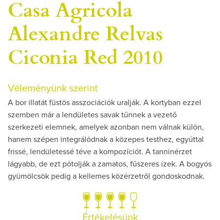
Casa Agricola
Alexandre Relvas
Ciconia Red 2010
Véleményünk szerint
A bor illatát füstös asszociációk uralják. A kortyban ezzel
szemben már a lendületes savak tűnnek a vezető
szerkezeti elemnek, amelyek azonban nem válnak külön,
hanem szépen integrálódnak a közepes testhez, egyúttal
frissé, lendületessé téve a kompozíciót. A tanninérzet
lágyabb, de ezt pótolják a zamatos, fűszeres ízek. A bogyós
gyümölcsök pedig a kellemes közérzetről gondoskodnak.
Értékelésünk