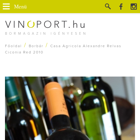
Menü
BORMAGAZIN IGÉNYESEN
/
/
Főoldal
Borbár
Casa Agricola Alexandre Relvas
Ciconia Red 2010