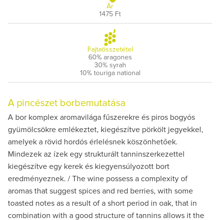
Ár
1475 Ft
Fajtaösszetétel
60% aragones
30% syrah
10% touriga national
A pincészet borbemutatása
A bor komplex aromavilága fűszerekre és piros bogyós
gyümölcsökre emlékeztet, kiegészítve pörkölt jegyekkel,
amelyek a rövid hordós érlelésnek köszönhetőek.
Mindezek az ízek egy strukturált tanninszerkezettel
kiegészítve egy kerek és kiegyensúlyozott bort
eredményeznek. / The wine possess a complexity of
aromas that suggest spices and red berries, with some
toasted notes as a result of a short period in oak, that in
combination with a good structure of tannins allows it the