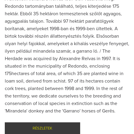
Redondo tartományban található, teljes kiterjedése 175
hektár. Ebből 35 hektáron termesztenek szőlőt agyagos,
agyagpalás talajon. További 97 hektárt parafatölgyek
borítanak, amelyeket 1998-ban és 1999-ben ültettek. A
birtok további részén állattenyésztés folyik. Elsősorban
olyan helyi fajokkal, amelyeket a kihalás veszélye fenyeget,
ilyen például minandela szamár, a garrano ló. / The
Herdade was acquired by Alexandre Relvas in 1997. It is
situated in the municipality of Redondo, enclosing
175hectares of total area, of which 35 are planted wine in
loam soil, derived from schist. 97 of its hectares contain
cork trees, planted between 1998 and 1999. In the rest of
the territory, we dedicate ourselves to the breeding and
conservation of local species in extinction such as the
'Mirandela' donkey and the 'Garrano' horses of Gerês.
RÉSZLETEK