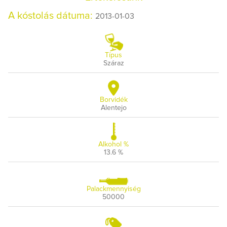
A kóstolás dátuma:
2013-01-03
Típus
Száraz
Borvidék
Alentejo
Alkohol %
13.6 %
Palackmennyiség
50000