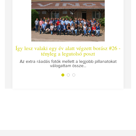
Így lesz valaki egy év alatt végzett borász #26 -
Így 
tényleg a legutolsó poszt
Megírt
Az extra ráadás fotók mellett a legjobb pillanatokat
válogattam össze...