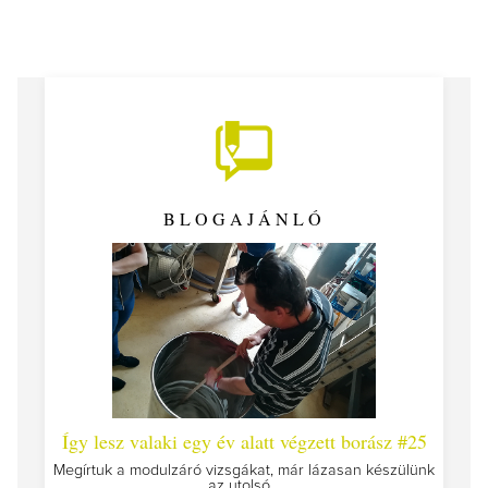
BLOGAJÁNLÓ
 #26 -
Így lesz valaki egy év alatt végzett borász #25
Így l
Megírtuk a modulzáró vizsgákat, már lázasan készülünk
az utolsó...