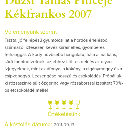
Kékfrankos 2007
Véleményünk szerint
Tiszta, jó fellépésű gyümölcsillat a hordós érlelésből
származó, ízlésesen kevés karamelles, gyömbéres
felhanggal. A korty hűvösebb hangulatú, hála a markáns,
sűrű tanninérzetnek, az ehhez illő testnek és az olyan
ízjegyeknek, mint az áfonya, a kökény, a cigánymeggy és a
csipkebogyó. Lecsengése hosszú és csokoládés. Próbáljuk
ki rózsaszínre sült őzgerinc vagy rózsaborssal ízesített 70%-
os étcsokoládé mellé!
Értékelésünk
A kóstolás dátuma:
2011-09-13