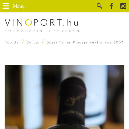
Menü
BORMAGAZIN IGÉNYESEN
/
/
Főoldal
Borbár
Dúzsi Tamás Pincéje Kékfrankos 2007