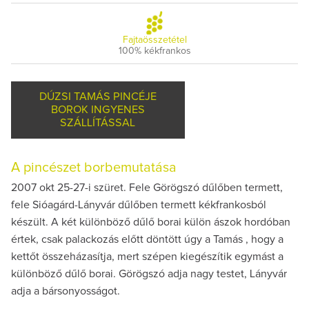
Fajtaösszetétel
100% kékfrankos
DÚZSI TAMÁS PINCÉJE
BOROK INGYENES
SZÁLLÍTÁSSAL
A pincészet borbemutatása
2007 okt 25-27-i szüret. Fele Görögszó dűlőben termett,
fele Sióagárd-Lányvár dűlőben termett kékfrankosból
készült. A két különböző dűlő borai külön ászok hordóban
értek, csak palackozás előtt döntött úgy a Tamás , hogy a
kettőt összeházasítja, mert szépen kiegészítik egymást a
különböző dűlő borai. Görögszó adja nagy testet, Lányvár
adja a bársonyosságot.