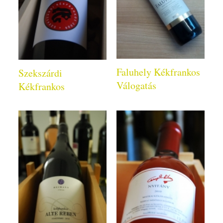
Faluhely Kékfrankos
Szekszárdi
Válogatás
Kékfrankos