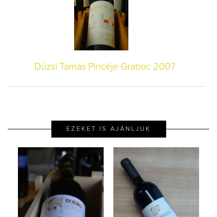
Dúzsi Tamás Pincéje Graboc 2007
EZEKET IS AJÁNLJUK