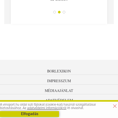
tokat
A jár
BORLEXIKON
IMPRESSZUM
MÉDIAAJÁNLAT
ADATVÉDELEM
A vinoport.hu oldal süti fájlokat (cookie-kat) használ szolgáltatásai
biztosításához. Az
adatvédelmi információkról
itt olvashat.
Elfogadás