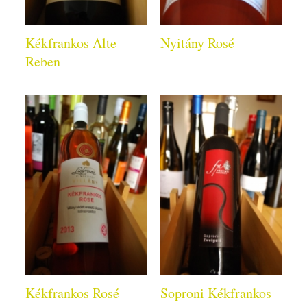
Kékfrankos Alte
Nyitány Rosé
Reben
Kékfrankos Rosé
Soproni Kékfrankos