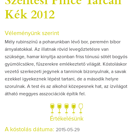
Kék 2012
Véleményünk szerint
Mély rubinszínű a poharunkban lévő bor, peremén bíbor
árnyalatokkal. Az illatnak rövid levegőztetésre van
szüksége, hamar kinyitja azonban friss tónusú sötét bogyós
gyümölcsökre, fűszerekre emlékeztető világát. Kóstoláskor
vezető szerkezeti jegynek a tanninok bizonyulnak, a savak
ezekkel igyekeznek lépést tartani, de a második helyre
szorulnak. A test és az alkohol közepesnek hat, az ízvilágot
átható meggyes asszociációk építik fel.
Értékelésünk
A kóstolás dátuma:
2015-05-29