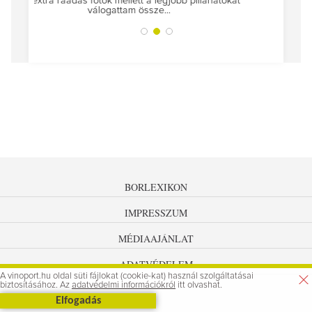
tokat
A jár
BORLEXIKON
IMPRESSZUM
MÉDIAAJÁNLAT
ADATVÉDELEM
A vinoport.hu oldal süti fájlokat (cookie-kat) használ szolgáltatásai
biztosításához. Az
adatvédelmi információkról
itt olvashat.
Elfogadás