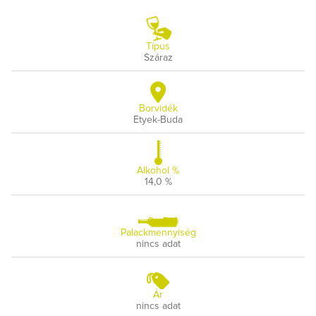
Típus
Száraz
Borvidék
Etyek-Buda
Alkohol %
14,0 %
Palackmennyiség
nincs adat
Ár
nincs adat