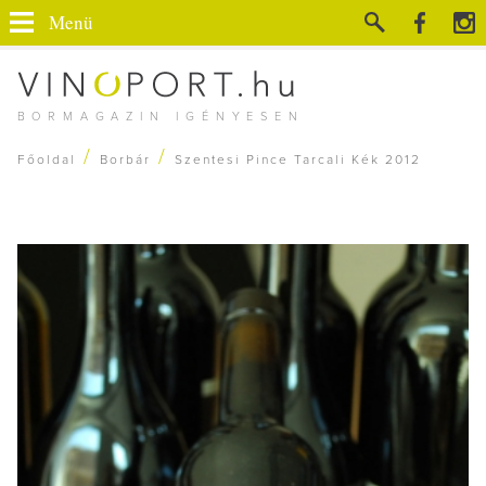
Menü
BORMAGAZIN IGÉNYESEN
/
/
Főoldal
Borbár
Szentesi Pince Tarcali Kék 2012