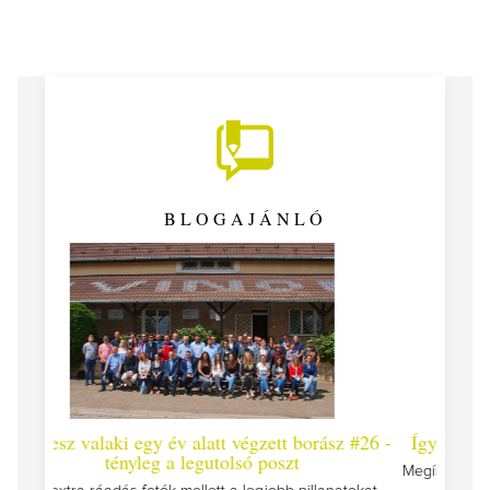
BLOGAJÁNLÓ
 #26 -
Így lesz valaki egy év alatt végzett borász #25
Így l
Megírtuk a modulzáró vizsgákat, már lázasan készülünk
az utolsó...