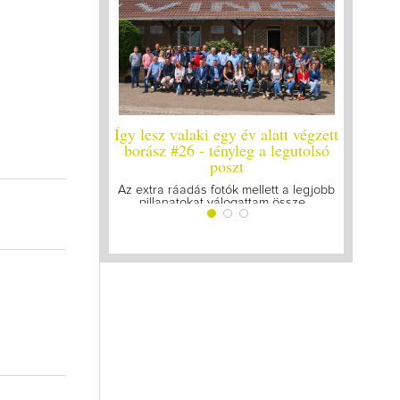
esz valaki egy év alatt végzett
Így lesz valaki egy év alatt vég
ász #26 - tényleg a legutolsó
borász #25
poszt
Megírtuk a modulzáró vizsgákat, 
lázasan készülünk az utolsó...
tra ráadás fotók mellett a legjobb
illanatokat válogattam össze...