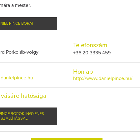
nára a mester.
NIEL PINCE BORAI
Telefonszám
Így l
bor
rd Porkoláb-völgy
+36 20 3335 459
Az ex
Honlap
p
danielpince.hu
http://www.danielpince.hu/
vásárolhatósága
PINCE BOROK INGYENES
SZÁLLÍTÁSSAL