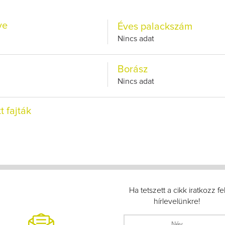
ve
Éves palackszám
Nincs adat
Borász
Nincs adat
t fajták
Ha tetszett a cikk iratkozz fe
hírlevelünkre!