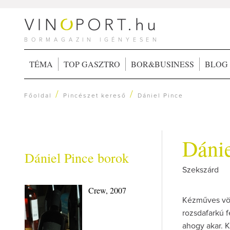
BORMAGAZIN IGÉNYESEN
TÉMA
TOP GASZTRO
BOR&BUSINESS
BLOG
/
/
Főoldal
Pincészet kereső
Dániel Pince
Dánie
Dániel Pince borok
Szekszárd
Crew, 2007
Kézműves vörö
rozsdafarkú f
ahogy akar. K