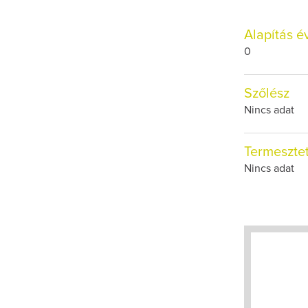
Alapítás é
0
Szőlész
Nincs adat
Termesztet
Nincs adat