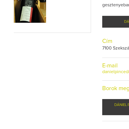
gesztenyebar
DÁ
Cím
7100 Szekszá
E-mail
danielpince@
Borok meg
DÁNIEL 