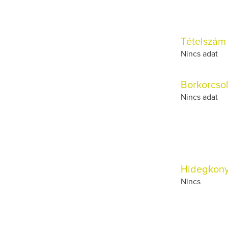
Tételszám
Nincs adat
Borkorcso
Nincs adat
Hidegkon
Nincs