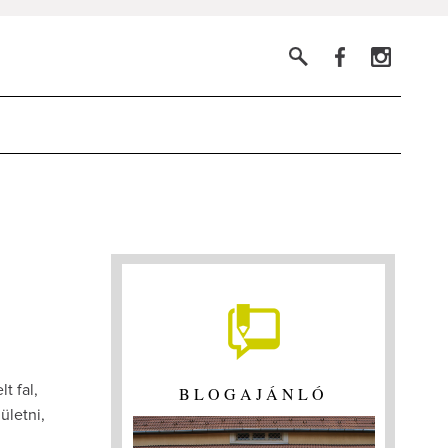
t fal,
BLOGAJÁNLÓ
ületni,