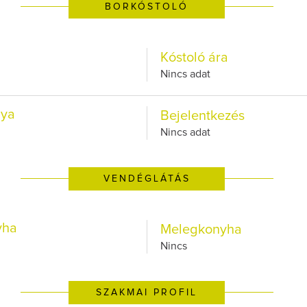
BORKÓSTOLÓ
Kóstoló ára
Nincs adat
lya
Bejelentkezés
Nincs adat
VENDÉGLÁTÁS
yha
Melegkonyha
Nincs
SZAKMAI PROFIL