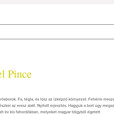
l Pince
sborok. Fa, tégla, és lösz az ízképző környezet. Fehérre meszel
észkel az eresz alatt. Nyitott erjesztés. Hagyjuk a bort úgy megsz
ét év kis fahordókban, melyeket magyar tölgyből égetett