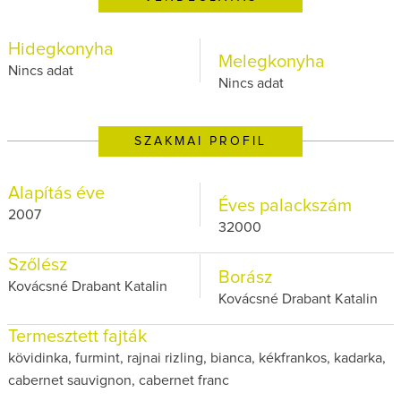
Hidegkonyha
Melegkonyha
Nincs adat
Nincs adat
SZAKMAI PROFIL
Alapítás éve
Éves palackszám
2007
32000
Szőlész
Borász
Kovácsné Drabant Katalin
Kovácsné Drabant Katalin
Termesztett fajták
kövidinka, furmint, rajnai rizling, bianca, kékfrankos, kadarka,
cabernet sauvignon, cabernet franc