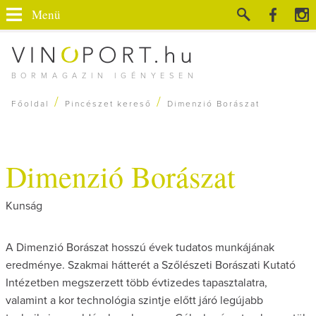
Menü
BORMAGAZIN IGÉNYESEN
/
/
Főoldal
Pincészet kereső
Dimenzió Borászat
Dimenzió Borászat
Kunság
A Dimenzió Borászat hosszú évek tudatos munkájának
eredménye. Szakmai hátterét a Szőlészeti Borászati Kutató
Intézetben megszerzett több évtizedes tapasztalatra,
valamint a kor technológia szintje előtt járó legújabb