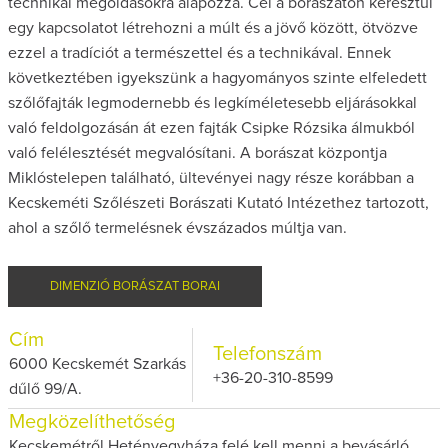
technikai megoldásokra alapozza. Cél a borászaton keresztül
egy kapcsolatot létrehozni a múlt és a jövő között, ötvözve
ezzel a tradíciót a természettel és a technikával. Ennek
következtében igyekszünk a hagyományos szinte elfeledett
szőlőfajták legmodernebb és legkíméletesebb eljárásokkal
való feldolgozásán át ezen fajták Csipke Rózsika álmukból
való felélesztését megvalósítani. A borászat központja
Miklóstelepen található, ültevényei nagy része korábban a
Kecskeméti Szőlészeti Borászati Kutató Intézethez tartozott,
ahol a szőlő termelésnek évszázados múltja van.
DIMENZIÓ BORÁSZAT BORAI
Cím
Telefonszám
6000 Kecskemét Szarkás
+36-20-310-8599
dűlő 99/A.
Megközelíthetőség
Kecskemétről Hetényegyháza felé kell menni a bevásárló