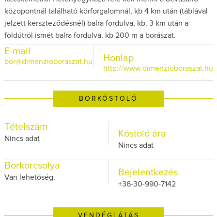
közopontnál található körforgalomnál, kb 4 km után (táblával
jelzett kerszteződésnél) balra fordulva, kb. 3 km után a
földútról ismét balra fordulva, kb 200 m a borászat.
E-mail
Honlap
bor@dimenzioboraszat.hu
http://www.dimenzioboraszat.hu
BORKÓSTOLÓ
Tételszám
Kóstoló ára
Nincs adat
Nincs adat
Borkorcsolya
Bejelentkezés
Van lehetőség.
+36-30-990-7142
VENDÉGLÁTÁS