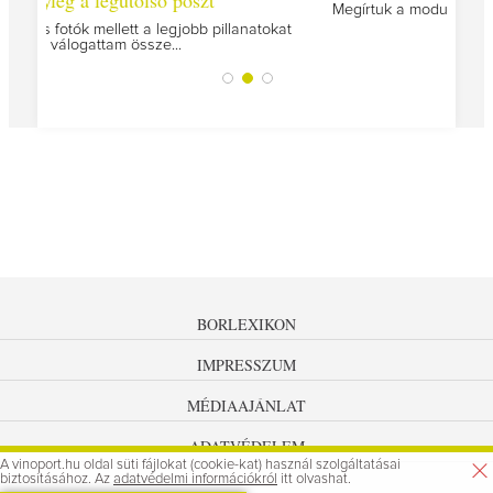
Megírtuk a modulzáró vizsgákat, már lázasan készülün
az utolsó...
illanatokat
BORLEXIKON
IMPRESSZUM
MÉDIAAJÁNLAT
ADATVÉDELEM
A vinoport.hu oldal süti fájlokat (cookie-kat) használ szolgáltatásai
biztosításához. Az
adatvédelmi információkról
itt olvashat.