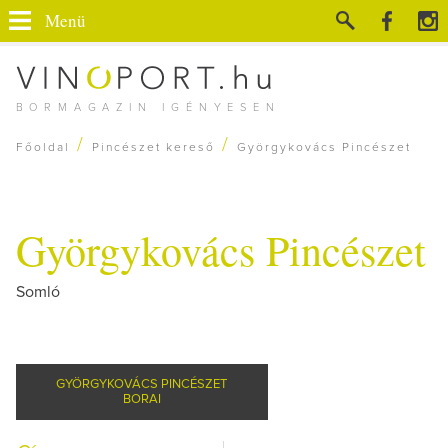
Menü
BORMAGAZIN IGÉNYESEN
/
/
Főoldal
Pincészet kereső
Györgykovács Pincészet
Györgykovács Pincészet
Somló
GYÖRGYKOVÁCS PINCÉSZET
BORAI