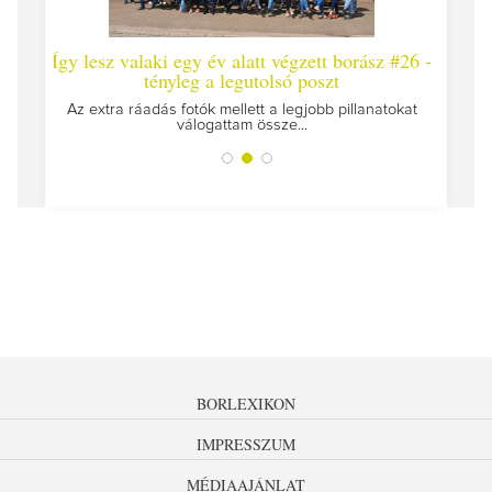
 valaki egy év alatt végzett borász #26 -
Így lesz valaki egy 
tényleg a legutolsó poszt
Megírtuk a modulzáró vi
az
 ráadás fotók mellett a legjobb pillanatokat
válogattam össze...
BORLEXIKON
IMPRESSZUM
MÉDIAAJÁNLAT