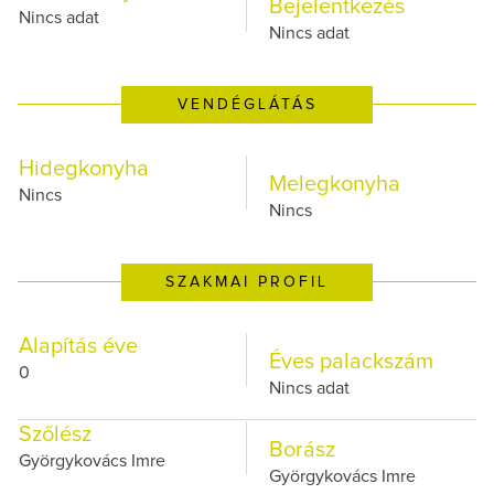
Bejelentkezés
Nincs adat
Nincs adat
VENDÉGLÁTÁS
Hidegkonyha
Melegkonyha
Nincs
Nincs
SZAKMAI PROFIL
Alapítás éve
Éves palackszám
0
Nincs adat
Szőlész
Borász
Györgykovács Imre
Györgykovács Imre