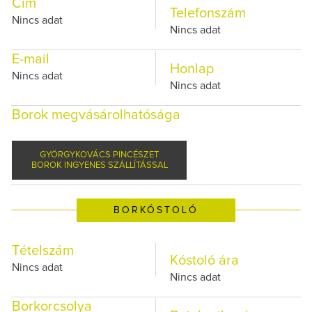
Cím
Telefonszám
Nincs adat
Nincs adat
E-mail
Honlap
Nincs adat
Nincs adat
Borok megvásárolhatósága
GYÖRGYKOVÁCS PINCÉSZET
BOROK INGYENES SZÁLLÍTÁSSAL
BORKÓSTOLÓ
Tételszám
Kóstoló ára
Nincs adat
Nincs adat
Borkorcsolya