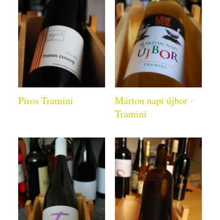
Piros Tramini
Márton napi újbor -
Tramini