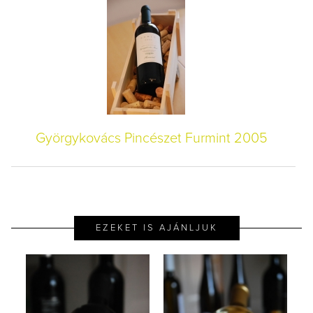
Györgykovács Pincészet Furmint 2005
EZEKET IS AJÁNLJUK