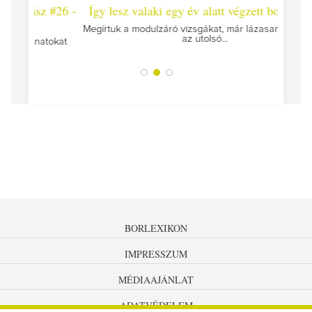
 #26 -
Így lesz valaki egy év alatt végzett borász #25
Így l
Megírtuk a modulzáró vizsgákat, már lázasan készülünk
az utolsó...
tokat
A jár
BORLEXIKON
IMPRESSZUM
MÉDIAAJÁNLAT
ADATVÉDELEM