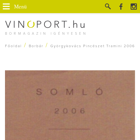
Menü
BORMAGAZIN IGÉNYESEN
/
/
Főoldal
Borbár
Györgykovács Pincészet Tramini 2006