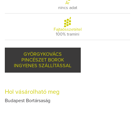
Ár
nincs adat
Fajtaösszetétel
100% tramini
GYÖRGYKOVÁCS
PINCÉSZET BOROK
INGYENES SZÁLLÍTÁSSAL
Hol vásárolható meg
Budapest Bortársaság