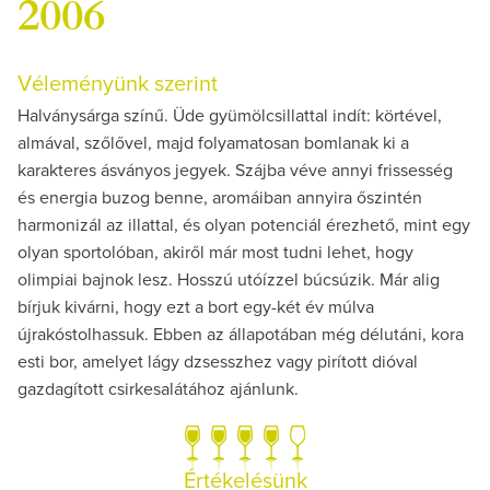
2006
Véleményünk szerint
Halványsárga színű. Üde gyümölcsillattal indít: körtével,
almával, szőlővel, majd folyamatosan bomlanak ki a
karakteres ásványos jegyek. Szájba véve annyi frissesség
és energia buzog benne, aromáiban annyira őszintén
harmonizál az illattal, és olyan potenciál érezhető, mint egy
olyan sportolóban, akiről már most tudni lehet, hogy
olimpiai bajnok lesz. Hosszú utóízzel búcsúzik. Már alig
bírjuk kivárni, hogy ezt a bort egy-két év múlva
újrakóstolhassuk. Ebben az állapotában még délutáni, kora
esti bor, amelyet lágy dzsesszhez vagy pirított dióval
gazdagított csirkesalátához ajánlunk.
Értékelésünk