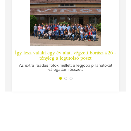
lesz valaki egy év alatt végzett borász #26 -
Így lesz valaki 
tényleg a legutolsó poszt
Megírtuk a modulzár
extra ráadás fotók mellett a legjobb pillanatokat
válogattam össze...