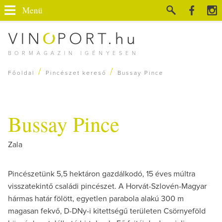
Menü
BORMAGAZIN IGÉNYESEN
/
/
Főoldal
Pincészet kereső
Bussay Pince
Bussay Pince
Zala
Pincészetünk 5,5 hektáron gazdálkodó, 15 éves múltra
visszatekintő családi pincészet. A Horvát-Szlovén-Magyar
hármas határ fölött, egyetlen parabola alakú 300 m
magasan fekvő, D-DNy-i kitettségű területen Csörnyeföld