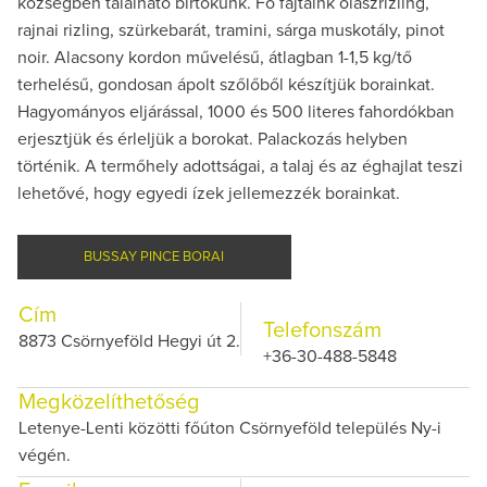
községben található birtokunk. Fő fajtáink olaszrizling,
rajnai rizling, szürkebarát, tramini, sárga muskotály, pinot
noir. Alacsony kordon művelésű, átlagban 1-1,5 kg/tő
terhelésű, gondosan ápolt szőlőből készítjük borainkat.
Hagyományos eljárással, 1000 és 500 literes fahordókban
erjesztjük és érleljük a borokat. Palackozás helyben
történik. A termőhely adottságai, a talaj és az éghajlat teszi
lehetővé, hogy egyedi ízek jellemezzék borainkat.
BUSSAY PINCE BORAI
Cím
Telefonszám
8873 Csörnyeföld Hegyi út 2.
+36-30-488-5848
Megközelíthetőség
Letenye-Lenti közötti főúton Csörnyeföld település Ny-i
végén.