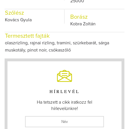
25000
Szőlész
Borász
Kovács Gyula
Kobra Zoltán
Termesztett fajták
olaszrizling, rajnai rizling, tramini, szürkebarát, sárga
muskotály, pinot noir, csókaszőlő
HÍRLEVÉL
Ha tetszett a cikk iratkozz fel
hírlevelünkre!