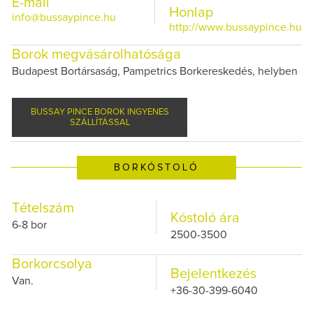
E-mail
Honlap
info@bussaypince.hu
http://www.bussaypince.hu
Borok megvásárolhatósága
Budapest Bortársaság, Pampetrics Borkereskedés, helyben
BUSSAY PINCE BOROK INGYENES
SZÁLLÍTÁSSAL
BORKÓSTOLÓ
Tételszám
Kóstoló ára
6-8 bor
2500-3500
Borkorcsolya
Bejelentkezés
Van.
+36-30-399-6040