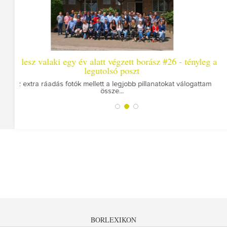
latt végzett borász #26 - tényleg a
Így lesz valaki egy é
gutolsó poszt
Megírtuk a modulzáró vizs
u
ett a legjobb pillanatokat válogattam
össze...
BORLEXIKON