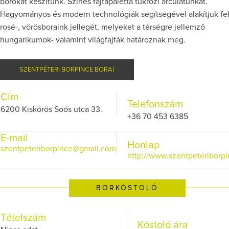
borokat készítünk. Színes fajtapaletta tükrözi arculatunkat.
Hagyományos és modern technológiák segítségével alakítjuk feh
rosé-, vörösboraink jellegét, melyeket a térségre jellemző
hungarikumok- valamint világfajták határoznak meg.
SZENTPÉTERI BORPINCE BORAI
Cím
Telefonszám
6200 Kiskőrös Soós utca 33.
+36 70 453 6385
E-mail
Honlap
szentpeteriborpince@gmail.com
http://www.szentpeteriborpi
BORKÓSTOLÓ
Tételszám
Kóstoló ára