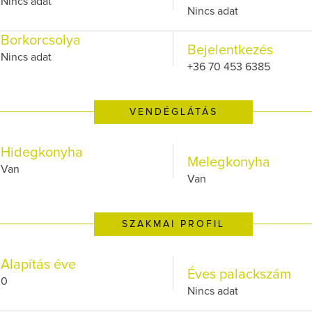
Nincs adat
Nincs adat
Borkorcsolya
Bejelentkezés
Nincs adat
+36 70 453 6385
VENDÉGLÁTÁS
Hidegkonyha
Melegkonyha
Van
Van
SZAKMAI PROFIL
Alapítás éve
Éves palackszám
0
Nincs adat