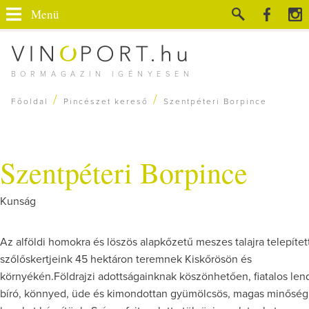
Menü
BORMAGAZIN IGÉNYESEN
/
/
Főoldal
Pincészet kereső
Szentpéteri Borpince
Szentpéteri Borpince
Kunság
Az alföldi homokra és löszös alapkőzetű meszes talajra telepítet
szőlőskertjeink 45 hektáron teremnek Kiskőrösön és
környékén.Földrajzi adottságainknak köszönhetően, fiatalos lend
bíró, könnyed, üde és kimondottan gyümölcsös, magas minősé