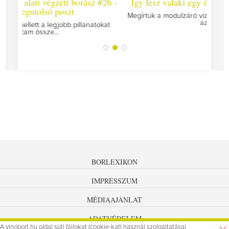
sz #26 -
Így lesz valaki egy év alatt végzett borász #25
Megírtuk a modulzáró vizsgákat, már lázasan készülünk
az utolsó...
natokat
A
BORLEXIKON
IMPRESSZUM
MÉDIAAJÁNLAT
ADATVÉDELEM
A vinoport.hu oldal süti fájlokat (cookie-kat) használ szolgáltatásai