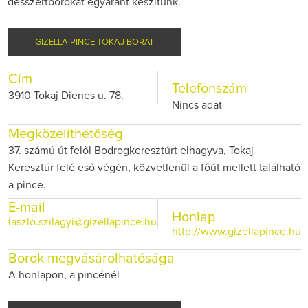
desszertborokat egyaránt készítünk.
GIZELLA PINCE TOKAJ BORAI
Cím
Telefonszám
3910 Tokaj Dienes u. 78.
Nincs adat
Megközelíthetőség
37. számú út felől Bodrogkeresztúrt elhagyva, Tokaj
Keresztúr felé eső végén, közvetlenül a főút mellett található
a pince.
E-mail
Honlap
laszlo.szilagyi@gizellapince.hu
http://www.gizellapince.hu
Borok megvásárolhatósága
A honlapon, a pincénél