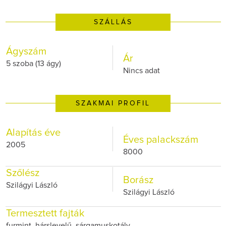
SZÁLLÁS
Ágyszám
Ár
5 szoba (13 ágy)
Nincs adat
SZAKMAI PROFIL
Alapítás éve
Éves palackszám
2005
8000
Szőlész
Borász
Szilágyi László
Szilágyi László
Termesztett fajták
furmint, hárslevelű, sárgamuskotály