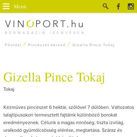
Menü
BORMAGAZIN IGÉNYESEN
/
/
Főoldal
Pincészet kereső
Gizella Pince Tokaj
Gizella Pince Tokaj
Tokaj
Kézműves pincészet 6 hektár, szőlővel 7 dűlőben. Változatos
talajtípusokon termesztett fajtáink különböző borokat
eredményeznek. Célunk a magas minőség, tiszta ízvilág,
uralkodó gyümölcsösség elérése, megtartása. Száraz és