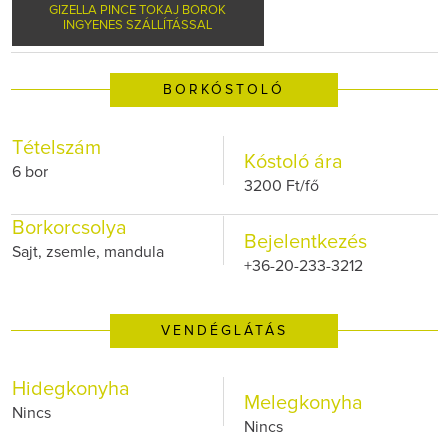
GIZELLA PINCE TOKAJ BOROK
INGYENES SZÁLLÍTÁSSAL
BORKÓSTOLÓ
Tételszám
Kóstoló ára
6 bor
3200 Ft/fő
Borkorcsolya
Bejelentkezés
Sajt, zsemle, mandula
+36-20-233-3212
VENDÉGLÁTÁS
Hidegkonyha
Melegkonyha
Nincs
Nincs