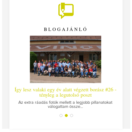
BLOGAJÁNLÓ
laki egy év alatt végzett borász #26 -
Így lesz valaki egy é
tényleg a legutolsó poszt
Megírtuk a modulzáró viz
az 
adás fotók mellett a legjobb pillanatokat
válogattam össze...