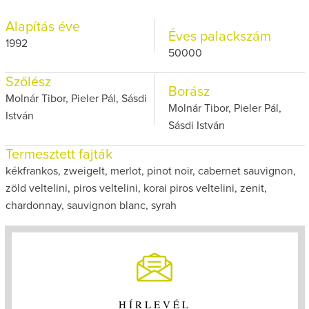
Alapítás éve
Éves palackszám
1992
50000
Szőlész
Borász
Molnár Tibor, Pieler Pál, Sásdi
Molnár Tibor, Pieler Pál,
István
Sásdi István
Termesztett fajták
kékfrankos, zweigelt, merlot, pinot noir, cabernet sauvignon,
zöld veltelini, piros veltelini, korai piros veltelini, zenit,
chardonnay, sauvignon blanc, syrah
HÍRLEVÉL