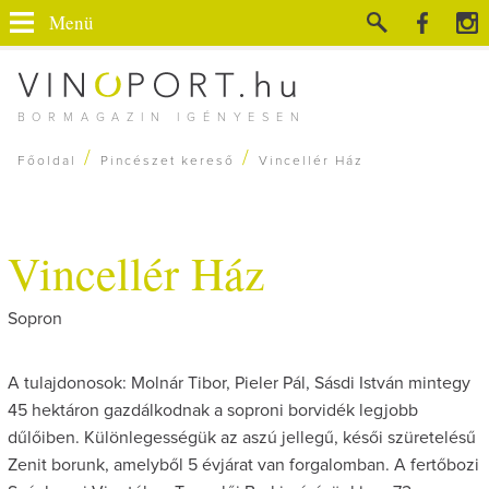
Menü
BORMAGAZIN IGÉNYESEN
/
/
Főoldal
Pincészet kereső
Vincellér Ház
Vincellér Ház
Sopron
A tulajdonosok: Molnár Tibor, Pieler Pál, Sásdi István mintegy
45 hektáron gazdálkodnak a soproni borvidék legjobb
dűlőiben. Különlegességük az aszú jellegű, késői szüretelésű
Zenit borunk, amelyből 5 évjárat van forgalomban. A fertőbozi