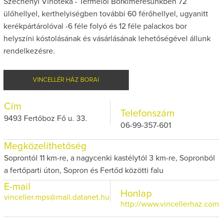
Széchenyi Vinotéka - Termelői Borkimérésünkben 72
ülőhellyel, kerthelyiségben további 60 férőhellyel, ugyanitt
kerékpártárolóval -6 féle folyó és 12 féle palackos bor
helyszíni kóstolásának és vásárlásának lehetőségével állunk
rendelkezésre.
VINCELLÉR HÁZ BORAI
Cím
Telefonszám
9493 Fertőboz Fő u. 33.
06-99-357-601
Megközelíthetőség
Soprontól 11 km-re, a nagycenki kastélytól 3 km-re, Sopronból
a fertőparti úton, Sopron és Fertőd közötti falu
E-mail
Honlap
vinceller.mps@mail.datanet.hu
http://www.vincellerhaz.com