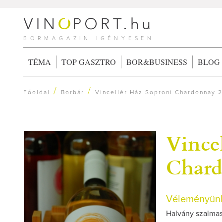
BORMAGAZIN IGÉNYESEN
TÉMA
TOP GASZTRO
BOR&BUSINESS
BLOG
/
/
Főoldal
Borbár
Vincellér Ház Soproni Chardonnay 
Vince
Chard
Véleményünk
Halvány szalmasá