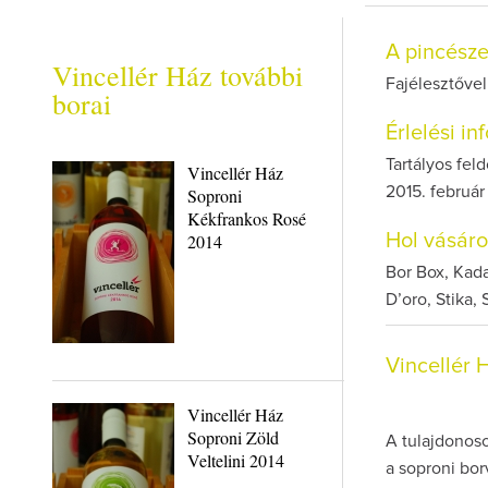
A pincész
Vincellér Ház további
Fajélesztővel 
borai
Érlelési i
Tartályos fel
Vincellér Ház
2015. február
Soproni
Kékfrankos Rosé
2014
Hol vásár
Bor Box, Kada
D’oro, Stika,
Vincellér
Vincellér Ház
Soproni Zöld
A tulajdonoso
Veltelini 2014
a soproni bor