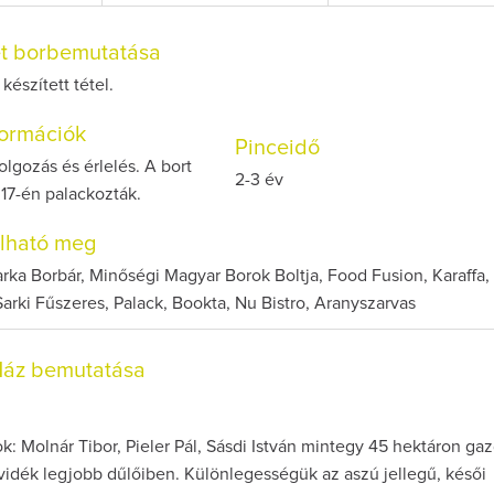
et borbemutatása
készített tétel.
nformációk
Pinceidő
dolgozás és érlelés. A bort
2-3 év
 17-én palackozták.
olható meg
rka Borbár, Minőségi Magyar Borok Boltja, Food Fusion, Karaffa
 Sarki Fűszeres, Palack, Bookta, Nu Bistro, Aranyszarvas
 Ház bemutatása
k: Molnár Tibor, Pieler Pál, Sásdi István mintegy 45 hektáron g
vidék legjobb dűlőiben. Különlegességük az aszú jellegű, késői