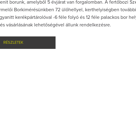
enit borunk, amelyből 5 évjárat van forgalomban. A fertőbozi S
ermelői Borkimérésünkben 72 ülőhellyel, kerthelyiségben tovább
gyanitt kerékpártárolóval -6 féle folyó és 12 féle palackos bor hel
és vásárlásának lehetőségével állunk rendelkezésre.
RÉSZLETEK