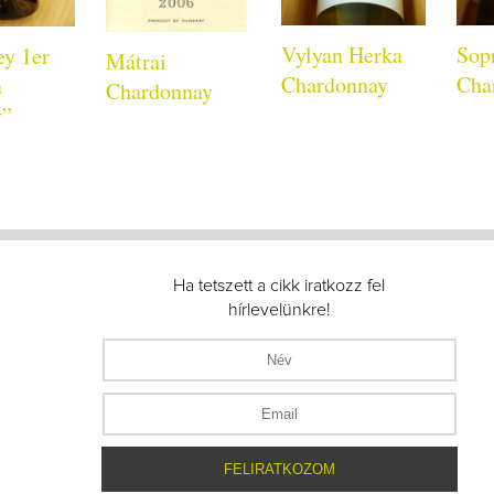
Vylyan Herka
Sop
y 1er
Mátrai
Chardonnay
Cha
n
Chardonnay
y”
Ha tetszett a cikk iratkozz fel
hírlevelünkre!