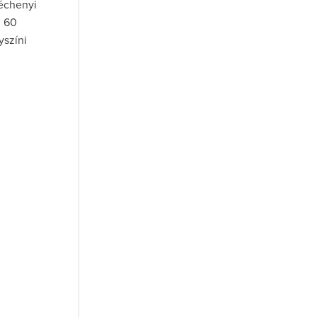
zéchenyi
i 60
yszíni