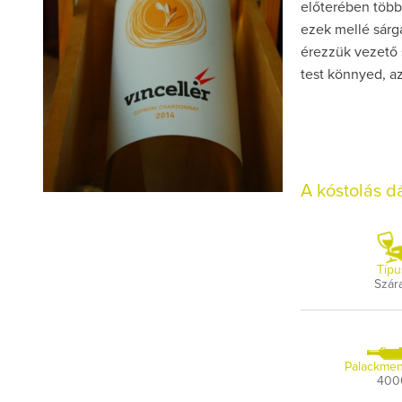
előterében többf
ezek mellé sárg
érezzük vezető 
test könnyed, a
A kóstolás 
Típu
Szár
Palackmen
400