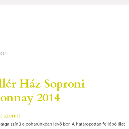
2014
llér Ház Soproni
onnay 2014
 szerint
rga színű a poharunkban lévő bor. A határozottan fellépő illat