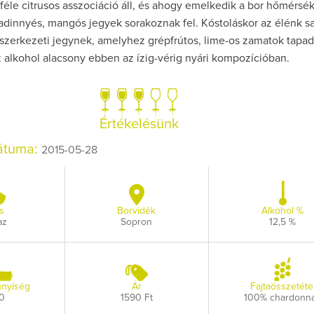
éle citrusos asszociáció áll, és ahogy emelkedik a bor hőmérsék
adinnyés, mangós jegyek sorakoznak fel. Kóstoláskor az élénk s
szerkezeti jegynek, amelyhez grépfrútos, lime-os zamatok tapad
z alkohol alacsony ebben az ízig-vérig nyári kompozícióban.
Így lesz valaki eg
borász #26 - tén
Értékelésünk
pos
dátuma:
2015-05-28
Az extra ráadás fotó
pillanatokat vál
s
Borvidék
Alkohol %
az
Sopron
12,5 %
nyiség
Ár
Fajtaösszetéte
0
1590 Ft
100% chardonn