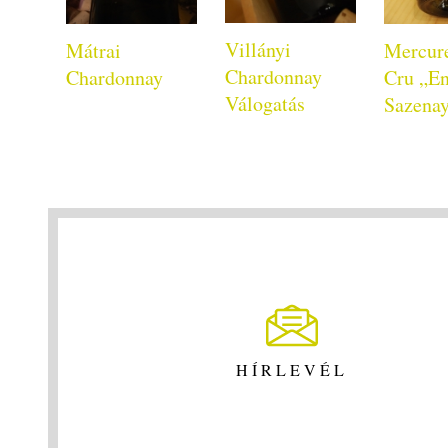
Villányi
Mátrai
Mercure
Chardonnay
Chardonnay
Cru „E
Válogatás
Sazena
HÍRLEVÉL