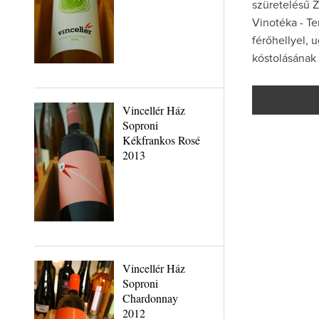
szüretelésű Z
Vinotéka - T
férőhellyel, u
kóstolásának 
Vincellér Ház
Soproni
Kékfrankos Rosé
2013
Vincellér Ház
Soproni
Chardonnay
2012