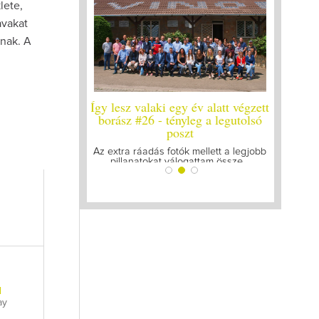
lete,
avakat
nak. A
y év alatt végzett
Így lesz valaki egy év alatt végzett
Így lesz
yleg a legutolsó
borász #25
bo
zt
Megírtuk a modulzáró vizsgákat, már
A járván
lázasan készülünk az utolsó...
gyű
k mellett a legjobb
ogattam össze...
l
ay