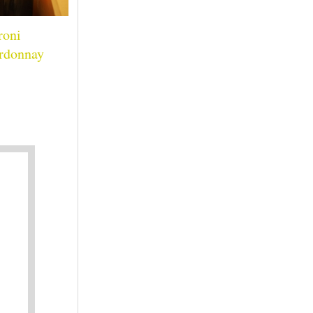
roni
rdonnay