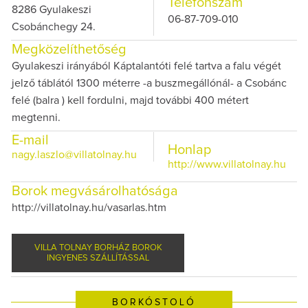
Telefonszám
8286 Gyulakeszi
06-87-709-010
Csobánchegy 24.
Megközelíthetőség
Gyulakeszi irányából Káptalantóti felé tartva a falu végét
jelző táblától 1300 méterre -a buszmegállónál- a Csobánc
felé (balra ) kell fordulni, majd további 400 métert
megtenni.
E-mail
Honlap
nagy.laszlo@villatolnay.hu
http://www.villatolnay.hu
Borok megvásárolhatósága
http://villatolnay.hu/vasarlas.htm
VILLA TOLNAY BORHÁZ BOROK
INGYENES SZÁLLÍTÁSSAL
BORKÓSTOLÓ