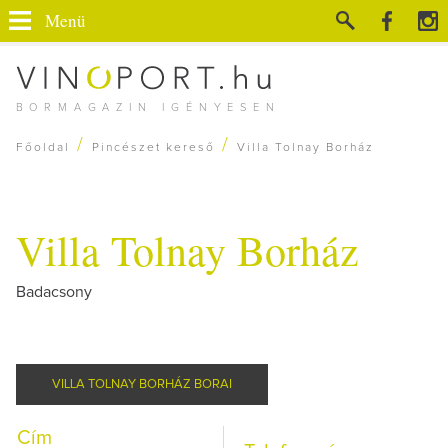
Menü
BORMAGAZIN IGÉNYESEN
/
/
Főoldal
Pincészet kereső
Villa Tolnay Borház
Villa Tolnay Borház
Badacsony
VILLA TOLNAY BORHÁZ BORAI
Cím