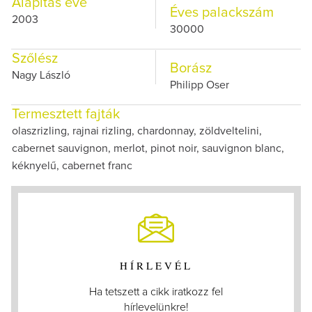
Alapítás éve
Éves palackszám
2003
30000
Szőlész
Borász
Nagy László
Philipp Oser
Termesztett fajták
olaszrizling, rajnai rizling, chardonnay, zöldveltelini,
cabernet sauvignon, merlot, pinot noir, sauvignon blanc,
kéknyelű, cabernet franc
HÍRLEVÉL
Ha tetszett a cikk iratkozz fel
hírlevelünkre!