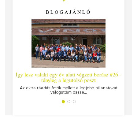
BLOGAJÁNLÓ
Így lesz valaki egy év alatt végzett borász #26 -
Így lesz va
tényleg a legutolsó poszt
Megírtuk a mo
Az extra ráadás fotók mellett a legjobb pillanatokat
válogattam össze...