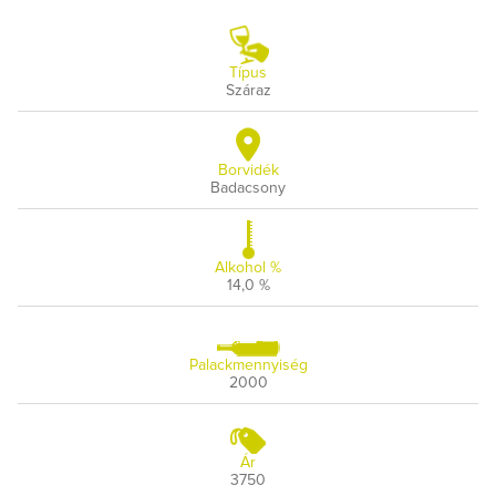
Típus
Száraz
Borvidék
Badacsony
Alkohol %
14,0 %
Palackmennyiség
2000
Ár
3750