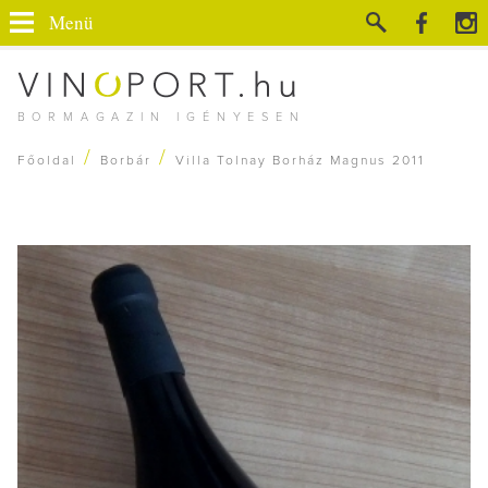
Menü
BORMAGAZIN IGÉNYESEN
/
/
Főoldal
Borbár
Villa Tolnay Borház Magnus 2011