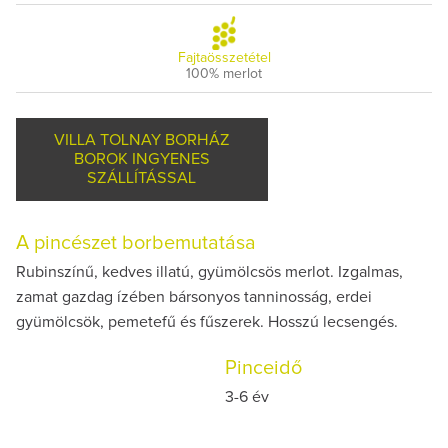
Fajtaösszetétel
100% merlot
VILLA TOLNAY BORHÁZ
BOROK INGYENES
SZÁLLÍTÁSSAL
A pincészet borbemutatása
Rubinszínű, kedves illatú, gyümölcsös merlot. Izgalmas,
zamat gazdag ízében bársonyos tanninosság, erdei
gyümölcsök, pemetefű és fűszerek. Hosszú lecsengés.
Pinceidő
3-6 év