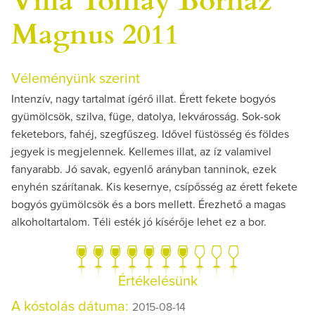
Magnus 2011
Véleményünk szerint
Intenzív, nagy tartalmat ígérő illat. Érett fekete bogyós
gyümölcsök, szilva, füge, datolya, lekvárosság. Sok-sok
feketebors, fahéj, szegfűszeg. Idővel füstösség és földes
jegyek is megjelennek. Kellemes illat, az íz valamivel
fanyarabb. Jó savak, egyenlő arányban tanninok, ezek
enyhén szárítanak. Kis kesernye, csípősség az érett fekete
bogyós gyümölcsök és a bors mellett. Érezhető a magas
alkoholtartalom. Téli esték jó kísérője lehet ez a bor.
Értékelésünk
A kóstolás dátuma:
2015-08-14