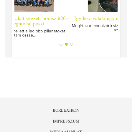
 #26 -
Így lesz valaki egy év alatt végzett borász #25
Így l
Megírtuk a modulzáró vizsgákat, már lázasan készülünk
az utolsó...
tokat
A jár
BORLEXIKON
IMPRESSZUM
MÉDIAAJÁNLAT