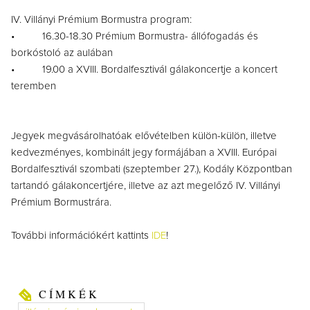
IV. Villányi Prémium Bormustra program:
• 16.30-18.30 Prémium Bormustra- állófogadás és
borkóstoló az aulában
• 19.00 a XVIII. Bordalfesztivál gálakoncertje a koncert
teremben
Jegyek megvásárolhatóak elővételben külön-külön, illetve
kedvezményes, kombinált jegy formájában a XVIII. Európai
Bordalfesztivál szombati (szeptember 27.), Kodály Központban
tartandó gálakoncertjére, illetve az azt megelőző IV. Villányi
Prémium Bormustrára.
További információkért kattints
IDE
!
CÍMKÉK