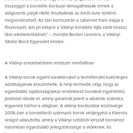
összeggel a borvidék borászai támogathassák ennek a
világszerte párját ritkító fesztiválnak az évről-évre történő
megrendezését. Az idei bormustrán a cabernet franc kapja a
főszerepet, ami jól kifejezi a Villányi borvidék fajta iránti hosszú
távú elköteleződését.” – mondta Becker Leonóra, a Villányi-
Siklósi Borút Egyesület elnöke.
A Villányi eredetvédelmi rendszer minősítései
A Villányi borok egyéni karakterüket a termőterület különleges
adottságainak köszönhetik. A helyi termelők célja, hogy az
egyedülálló sajátosságokkal rendelkező boraikat egyértelmű
jelzéssel lássák el, amely garanciát jelent a vásárlók számára,
legyenek bárhol a világban. A villányi borászatok közössége
2006-ban a borvidékről származó borok védjegyéül a Kikerics
virágot választotta, amely a Villányi szőlőből készült borokhoz
hasonlóan egyedülálló jellegzetessége a vidéknek, és