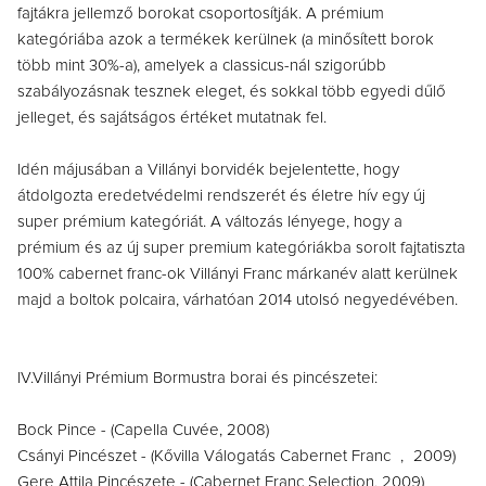
fajtákra jellemző borokat csoportosítják. A prémium
kategóriába azok a termékek kerülnek (a minősített borok
több mint 30%-a), amelyek a classicus-nál szigorúbb
szabályozásnak tesznek eleget, és sokkal több egyedi dűlő
jelleget, és sajátságos értéket mutatnak fel.
Idén májusában a Villányi borvidék bejelentette, hogy
átdolgozta eredetvédelmi rendszerét és életre hív egy új
super prémium kategóriát. A változás lényege, hogy a
prémium és az új super premium kategóriákba sorolt fajtatiszta
100% cabernet franc-ok Villányi Franc márkanév alatt kerülnek
majd a boltok polcaira, várhatóan 2014 utolsó negyedévében.
IV.Villányi Prémium Bormustra borai és pincészetei:
Bock Pince - (Capella Cuvée, 2008)
Csányi Pincészet - (Kővilla Válogatás Cabernet Franc , 2009)
Gere Attila Pincészete - (Cabernet Franc Selection, 2009)