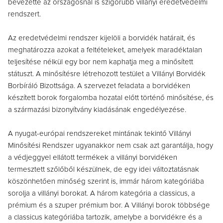
bevezette az országosnál is szigorúbb villányi eredetvédelmi
rendszert.
Az eredetvédelmi rendszer kijelöli a borvidék határait, és
meghatározza azokat a feltételeket, amelyek maradéktalan
teljesítése nélkül egy bor nem kaphatja meg a minősített
státuszt. A minősítésre létrehozott testület a Villányi Borvidék
Borbíráló Bizottsága. A szervezet feladata a borvidéken
készített borok forgalomba hozatal előtt történő minősítése, és
a származási bizonyítvány kiadásának engedélyezése.
A nyugat-európai rendszereket mintának tekintő Villányi
Minősítési Rendszer ugyanakkor nem csak azt garantálja, hogy
a védjeggyel ellátott termékek a villányi borvidéken
termesztett szőlőből készülnek, de egy idei változtatásnak
köszönhetően minőség szerint is, immár három kategóriába
sorolja a villányi borokat. A három kategória a classicus, a
prémium és a szuper prémium bor. A Villányi borok többsége
a classicus kategóriába tartozik, amelybe a borvidékre és a