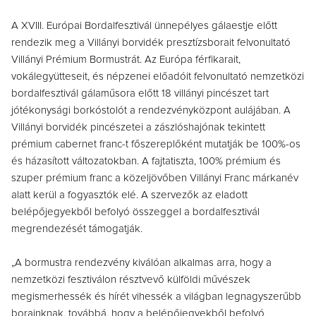
A XVIII. Európai Bordalfesztivál ünnepélyes gálaestje előtt
rendezik meg a Villányi borvidék presztízsborait felvonultató
Villányi Prémium Bormustrát. Az Európa férfikarait,
vokálegyütteseit, és népzenei előadóit felvonultató nemzetközi
bordalfesztivál gálaműsora előtt 18 villányi pincészet tart
jótékonysági borkóstolót a rendezvényközpont aulájában. A
Villányi borvidék pincészetei a zászlóshajónak tekintett
prémium cabernet franc-t főszereplőként mutatják be 100%-os
és házasított változatokban. A fajtatiszta, 100% prémium és
szuper prémium franc a közeljövőben Villányi Franc márkanév
alatt kerül a fogyasztók elé. A szervezők az eladott
belépőjegyekből befolyó összeggel a bordalfesztivál
megrendezését támogatják.
„A bormustra rendezvény kiválóan alkalmas arra, hogy a
nemzetközi fesztiválon résztvevő külföldi művészek
megismerhessék és hírét vihessék a világban legnagyszerűbb
borainknak, továbbá, hogy a belépőjegyekből befolyó