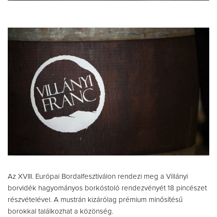
Az XVIII. Európai Bordalfesztiválon rendezi meg a Villányi
borvidék hagyományos borkóstoló rendezvényét 18 pincészet
részvételével. A mustrán kizárólag prémium minősítésű
borokkal találkozhat a közönség.