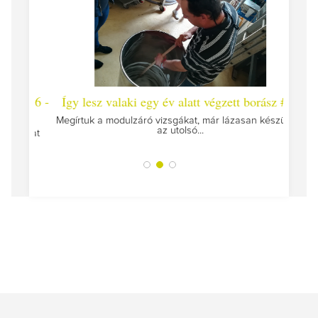
 #26 -
Így lesz valaki egy év alatt végzett borász #25
Így l
Megírtuk a modulzáró vizsgákat, már lázasan készülünk
az utolsó...
tokat
A jár