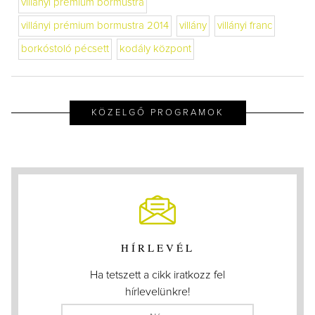
villányi prémium bormustra
villányi prémium bormustra 2014
villány
villányi franc
borkóstoló pécsett
kodály központ
KÖZELGŐ PROGRAMOK
HÍRLEVÉL
Ha tetszett a cikk iratkozz fel
hírlevelünkre!