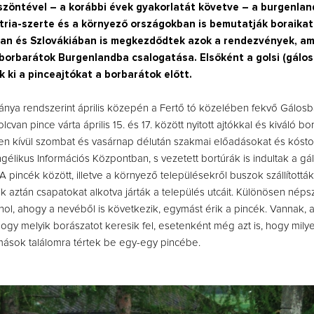
szöntével –
a korábbi évek gyakorlatát követve – a burgenlan
ria-szerte és a környező országokban is bemutatják boraikat
n és Szlovákiában is megkezdődtek azok a rendezvények, am
 borbarátok Burgenlandba csalogatása. Elsőként a golsi (gálos
k ki a pinceajtókat a borbarátok előtt.
tánya rendszerint április közepén a Fertő tó közelében fekvő Gálosb
cvan pince várta április 15. és 17. között nyitott ajtókkal és kiváló bo
n kívül szombat és vasárnap délután szakmai előadásokat és kósto
gélikus Információs Központban, s vezetett bortúrák is indultak a gál
 A pincék között, illetve a környező településekről buszok szállították
k aztán csapatokat alkotva járták a település utcáit. Különösen néps
hol, ahogy a nevéből is következik, egymást érik a pincék. Vannak, a
hogy melyik borászatot keresik fel, esetenként még azt is, hogy mil
mások találomra tértek be egy-egy pincébe.