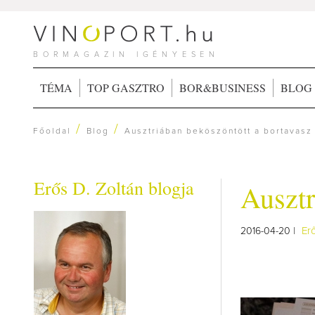
BORMAGAZIN IGÉNYESEN
TÉMA
TOP GASZTRO
BOR&BUSINESS
BLOG
/
/
Főoldal
Blog
Ausztriában beköszöntött a bortavasz
Erős D. Zoltán blogja
Ausztr
Er
2016-04-20 |