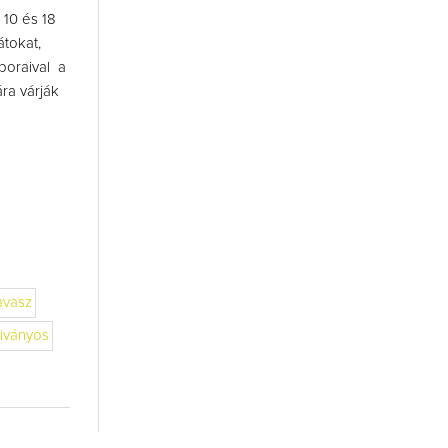
 10 és 18
átokat,
boraival a
ra várják
avasz
iványos