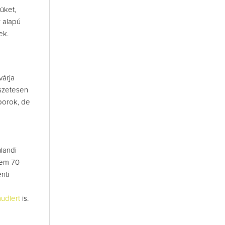
üket,
r alapú
nek.
várja
észetesen
 borok, de
nlandi
nem 70
nti
udlert
is.