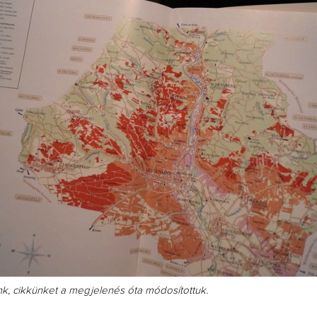
Így lesz valaki egy 
borász #26 - tényl
posz
Az extra ráadás fotók 
pillanatokat váloga
k, cikkünket a megjelenés óta módosítottuk.