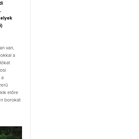
di
.
elyek
i)
an van,
rokkal a
lókat
osi
 a
zerű
kik előre
yen borokat