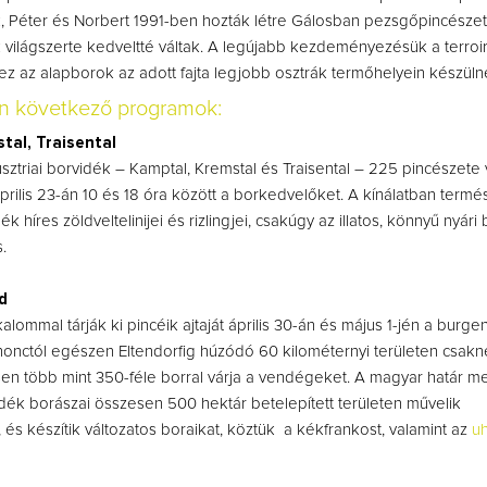
k, Péter és Norbert 1991-ben hozták létre Gálosban pezsgőpincészet
 világszerte kedveltté váltak. A legújabb kezdeményezésük a terroi
z az alapborok az adott fajta legjobb osztrák termőhelyein készül
on következő programok:
tal, Traisental
sztriai borvidék – Kamptal, Kremstal és Traisental – 225 pincészete 
 április 23-án 10 és 18 óra között a borkedvelőket. A kínálatban term
ék híres zöldveltelinijei és rizlingjei, csakúgy az illatos, könnyű nyári
s.
nd
alommal tárják ki pincéik ajtaját április 30-án és május 1-jén a burge
onctól egészen Eltendorfig húzódó 60 kilométernyi területen csak
en több mint 350-féle borral várja a vendégeket. A magyar határ me
idék borászai összesen 500 hektár betelepített területen művelik
, és készítik változatos boraikat, köztük a kékfrankost, valamint az
uh