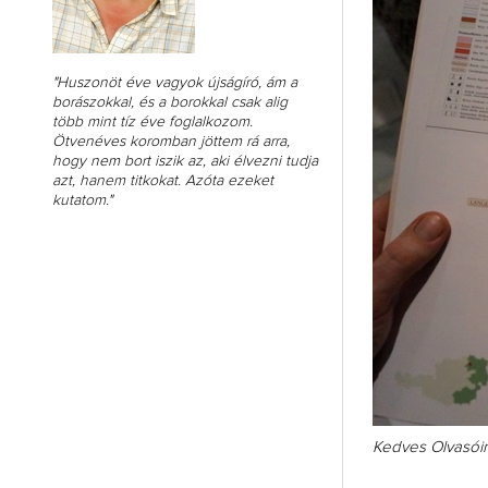
"Huszonöt éve vagyok újságíró, ám a
borászokkal, és a borokkal csak alig
több mint tíz éve foglalkozom.
Ötvenéves koromban jöttem rá arra,
hogy nem bort iszik az, aki élvezni tudja
azt, hanem titkokat. Azóta ezeket
kutatom."
Kedves Olvasóin