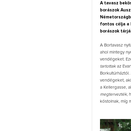
A tavasz bekö
borászok Auszt
Németországba
fontos célja a
borászok tárjá
A Bortavasz nyi
ahol mintegy nyol
vendégeket. Eze
tartottak
az Evan
Borkultúrháztól.
vendégeket, aki
a Kellergasse, a
megtervezték
, 
kóstolnak, míg 