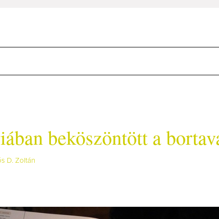
iában beköszöntött a bortav
ős D. Zoltán