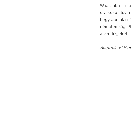
Wachauban is áp
óra között tizen
hogy bemutassák
németországi Pf
a vendégeket.
Burgenland té