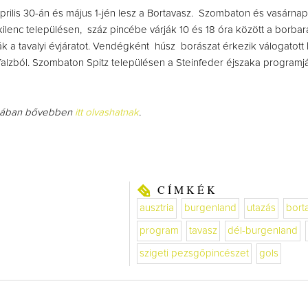
rilis 30-án és május 1-jén lesz a Bortavasz. Szombaton és vasárnap
kilenc településen, száz pincébe várják 10 és 18 óra között a borbar
 a tavalyi évjáratot. Vendégként húsz borászat érkezik válogatott 
alzból. Szombaton Spitz településen a Steinfeder éjszaka programjá
mában bővebben
itt olvashatnak
.
CÍMKÉK
ausztria
burgenland
utazás
bort
program
tavasz
dél-burgenland
szigeti pezsgőpincészet
gols