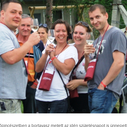
őpincészetben a bortavasz mellett az idén születésnapot is ünnepel