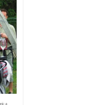
tek:
a