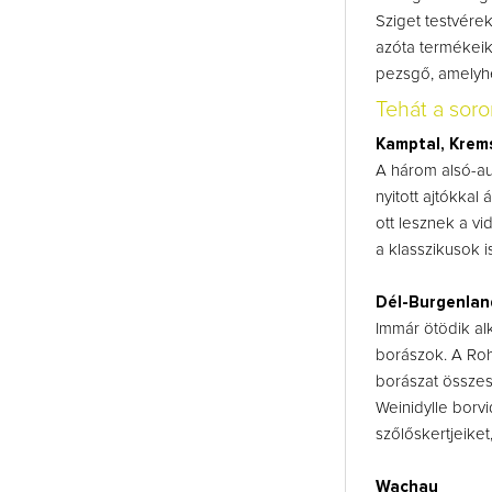
Sziget testvére
azóta termékeik
pezsgő, amelyhe
Tehát a sor
Kamptal, Krems
A három alsó-au
nyitott ajtókkal
ott lesznek a vid
a klasszikusok i
Dél-Burgenla
Immár ötödik alk
borászok. A Roh
borászat összes
Weinidylle borv
szőlőskertjeiket
Wachau