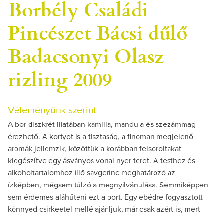
Borbély Családi
Pincészet Bácsi dűlő
Badacsonyi Olasz
rizling 2009
Véleményünk szerint
A bor diszkrét illatában kamilla, mandula és szezámmag
érezhető. A kortyot is a tisztaság, a finoman megjelenő
aromák jellemzik, közöttük a korábban felsoroltakat
kiegészítve egy ásványos vonal nyer teret. A testhez és
alkoholtartalomhoz illő savgerinc meghatározó az
ízképben, mégsem túlzó a megnyilvánulása. Semmiképpen
sem érdemes aláhűteni ezt a bort. Egy ebédre fogyasztott
könnyed csirkeétel mellé ajánljuk, már csak azért is, mert