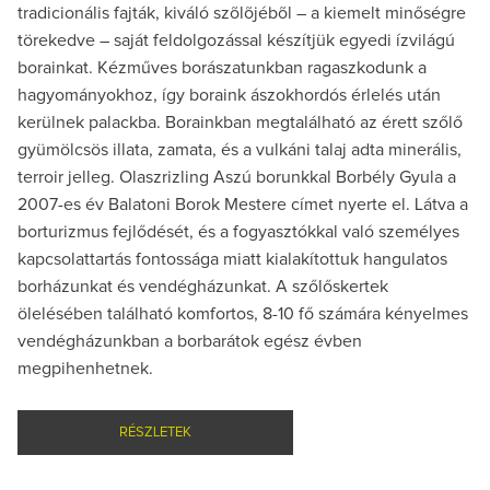
tradicionális fajták, kiváló szõlõjébõl – a kiemelt minőségre
törekedve – saját feldolgozással készítjük egyedi ízvilágú
borainkat. Kézműves borászatunkban ragaszkodunk a
hagyományokhoz, így boraink ászokhordós érlelés után
kerülnek palackba. Borainkban megtalálható az érett szőlő
gyümölcsös illata, zamata, és a vulkáni talaj adta minerális,
terroir jelleg. Olaszrizling Aszú borunkkal Borbély Gyula a
2007-es év Balatoni Borok Mestere címet nyerte el. Látva a
borturizmus fejlődését, és a fogyasztókkal való személyes
kapcsolattartás fontossága miatt kialakítottuk hangulatos
borházunkat és vendégházunkat. A szőlőskertek
ölelésében található komfortos, 8-10 fő számára kényelmes
vendégházunkban a borbarátok egész évben
megpihenhetnek.
RÉSZLETEK