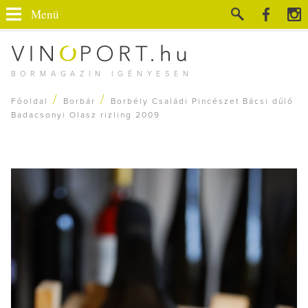
Menü
BORMAGAZIN IGÉNYESEN
/
/
Főoldal
Borbár
Borbély Családi Pincészet Bácsi dűlő
Badacsonyi Olasz rizling 2009