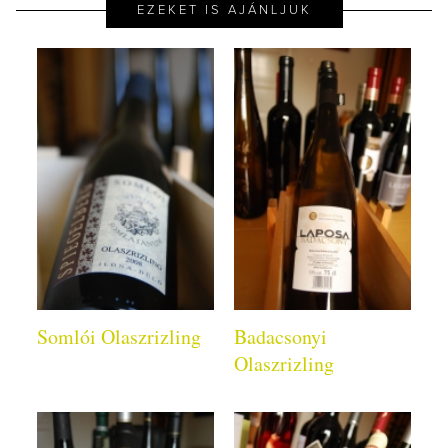
EZEKET IS AJÁNLJUK
Somlói Olaszrizling
Badacsonyi
Olaszrizling