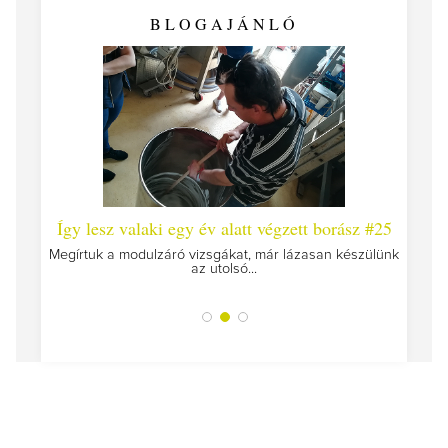
BLOGAJÁNLÓ
 #26 -
Így lesz valaki egy év alatt végzett borász #25
Így l
Megírtuk a modulzáró vizsgákat, már lázasan készülünk
az utolsó...
tokat
A jár