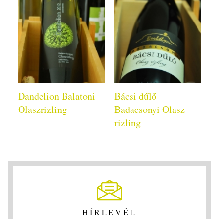
Dandelion Balatoni
Bácsi dűlő
Olaszrizling
Badacsonyi Olasz
rizling
HÍRLEVÉL