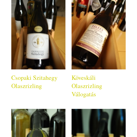
Csopaki Szitahegy
Köveskáli
Olaszrizling
Olaszrizling
Válogatás