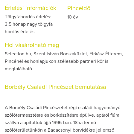
Érlelési információk
Pinceidő
Tölgyfahordós érlelés:
10 év
3,5 hónap nagy tölgyfa
hordós érlelés.
Hol vásárolható meg
Selection.hu, Szent István Borszaküzlet, Firkász Étterem,
Pincénél és honlapjukon szélesebb partneri kör is
megtalálható
Borbély Családi Pincészet bemutatása
A Borbély Családi Pincészetet régi családi hagyományú
szõlõtermesztésre és borkészítésre épülve, apáról fiúra
szállva alapítottuk újjá 1996-ban. 18ha termõ
szõlõterületünkön a Badacsonyi borvidékre jellemző