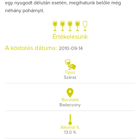
egy nyugodt délután esetén, megihatunk belőle még
néhány pohárnyit.
Értékelésünk
A kóstolás dátuma:
2010-09-14
Típus
Száraz
Borvidék
Badacsony
Alkohol %
13.0 %