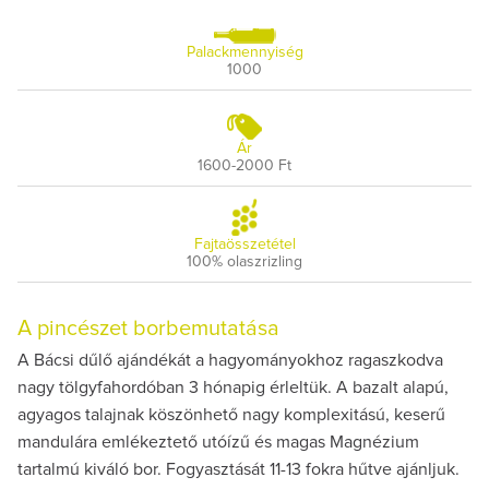
Palackmennyiség
1000
Ár
1600-2000 Ft
Fajtaösszetétel
100% olaszrizling
A pincészet borbemutatása
A Bácsi dűlő ajándékát a hagyományokhoz ragaszkodva
nagy tölgyfahordóban 3 hónapig érleltük. A bazalt alapú,
agyagos talajnak köszönhető nagy komplexitású, keserű
mandulára emlékeztető utóízű és magas Magnézium
tartalmú kiváló bor. Fogyasztását 11-13 fokra hűtve ajánljuk.