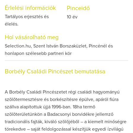
Érlelési információk
Pinceidő
Tartályos erjesztés és
10 év
élelés.
Hol vásárolható meg
Selection.hu, Szent István Borszaküzlet, Pincénél és
honlapon szélesebb partneri kör
Borbély Családi Pincészet bemutatása
A Borbély Családi Pincészetet régi családi hagyományú
szõlõtermesztésre és borkészítésre épülve, apáról fiúra
szállva alapítottuk újjá 1996-ban. 18ha termõ
szõlõterületünkön a Badacsonyi borvidékre jellemző
tradicionális fajták, kiváló szõlõjébõl – a kiemelt minőségre
törekedve – saját feldolgozással készítjük egyedi ízvilágú