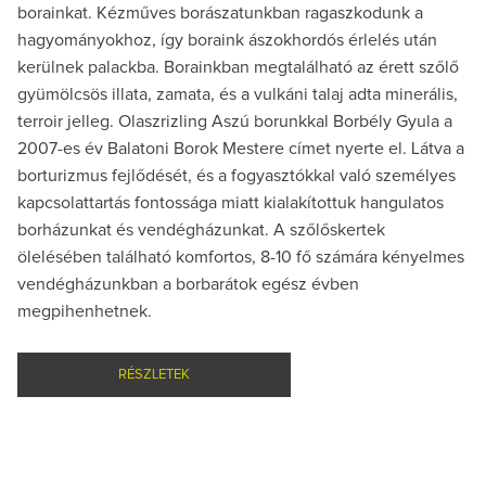
borainkat. Kézműves borászatunkban ragaszkodunk a
hagyományokhoz, így boraink ászokhordós érlelés után
kerülnek palackba. Borainkban megtalálható az érett szőlő
gyümölcsös illata, zamata, és a vulkáni talaj adta minerális,
terroir jelleg. Olaszrizling Aszú borunkkal Borbély Gyula a
2007-es év Balatoni Borok Mestere címet nyerte el. Látva a
borturizmus fejlődését, és a fogyasztókkal való személyes
kapcsolattartás fontossága miatt kialakítottuk hangulatos
borházunkat és vendégházunkat. A szőlőskertek
ölelésében található komfortos, 8-10 fő számára kényelmes
vendégházunkban a borbarátok egész évben
megpihenhetnek.
RÉSZLETEK