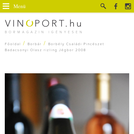
Menü
BORMAGAZIN IGÉNYESEN
/
/
Főoldal
Borbár
Borbély Családi Pincészet
Badacsonyi Olasz rizling Jégbor 2008