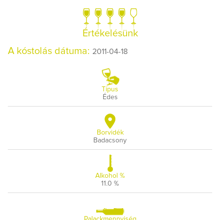
Értékelésünk
A kóstolás dátuma:
2011-04-18
Típus
Édes
Borvidék
Badacsony
Alkohol %
11.0 %
Palackmennyiség