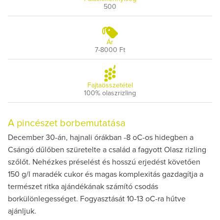
500
Ár
7-8000 Ft
Fajtaösszetétel
100% olaszrizling
A pincészet borbemutatása
December 30-án, hajnali órákban -8 oC-os hidegben a
Csángó dűlőben szüretelte a család a fagyott Olasz rizling
szőlőt. Nehézkes préselést és hosszú erjedést követően
150 g/l maradék cukor és magas komplexitás gazdagítja a
természet ritka ajándékának számító csodás
borkülönlegességet. Fogyasztását 10-13 oC-ra hűtve
ajánljuk.