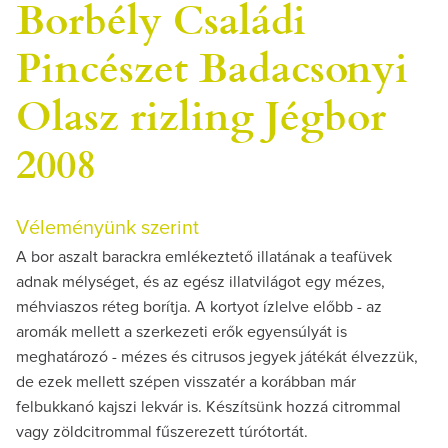
Borbély Családi
Pincészet Badacsonyi
Olasz rizling Jégbor
2008
Véleményünk szerint
A bor aszalt barackra emlékeztető illatának a teafüvek
adnak mélységet, és az egész illatvilágot egy mézes,
méhviaszos réteg borítja. A kortyot ízlelve előbb - az
aromák mellett a szerkezeti erők egyensúlyát is
meghatározó - mézes és citrusos jegyek játékát élvezzük,
de ezek mellett szépen visszatér a korábban már
felbukkanó kajszi lekvár is. Készítsünk hozzá citrommal
vagy zöldcitrommal fűszerezett túrótortát.