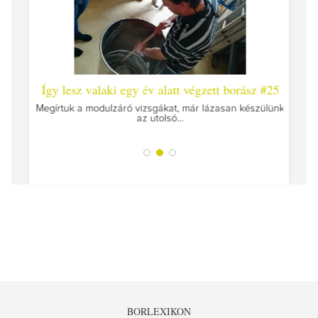
 #26 -
Így lesz valaki egy év alatt végzett borász #25
Így l
Megírtuk a modulzáró vizsgákat, már lázasan készülünk
az utolsó...
tokat
A jár
BORLEXIKON