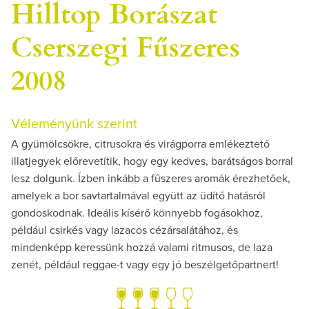
Hilltop Borászat
Cserszegi Fűszeres
2008
Véleményünk szerint
A gyümölcsökre, citrusokra és virágporra emlékeztető
illatjegyek előrevetítik, hogy egy kedves, barátságos borral
lesz dolgunk. Ízben inkább a fűszeres aromák érezhetőek,
amelyek a bor savtartalmával együtt az üdítő hatásról
gondoskodnak. Ideális kísérő könnyebb fogásokhoz,
például csirkés vagy lazacos cézársalátához, és
mindenképp keressünk hozzá valami ritmusos, de laza
zenét, például reggae-t vagy egy jó beszélgetőpartnert!