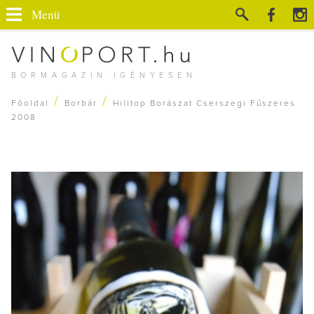
Menü
BORMAGAZIN IGÉNYESEN
/
/
Főoldal
Borbár
Hilltop Borászat Cserszegi Fűszeres
2008