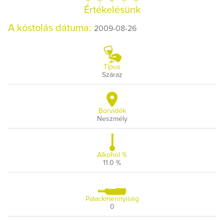
Értékelésünk
A kóstolás dátuma:
2009-08-26
Típus
Száraz
Borvidék
Neszmély
Alkohol %
11.0 %
Palackmennyiség
0