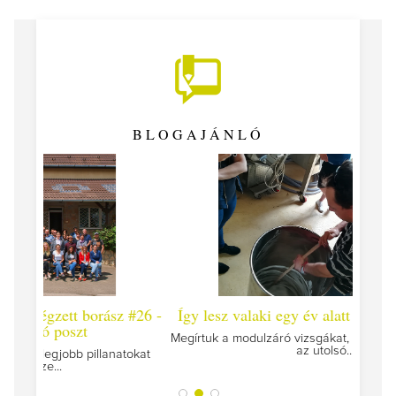
BLOGAJÁNLÓ
 #26 -
Így lesz valaki egy év alatt végzett borász #25
Így l
Megírtuk a modulzáró vizsgákat, már lázasan készülünk
az utolsó...
tokat
A jár