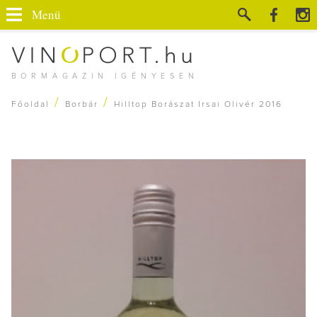
Menü
BORMAGAZIN IGÉNYESEN
/
/
Főoldal
Borbár
Hilltop Borászat Irsai Olivér 2016