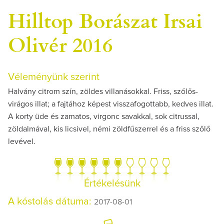
Hilltop Borászat Irsai
Olivér 2016
Véleményünk szerint
Halvány citrom szín, zöldes villanásokkal. Friss, szőlős-
virágos illat; a fajtához képest visszafogottabb, kedves illat.
A korty üde és zamatos, virgonc savakkal, sok citrussal,
zöldalmával, kis licsivel, némi zöldfűszerrel és a friss szőlő
levével.
Értékelésünk
A kóstolás dátuma:
2017-08-01