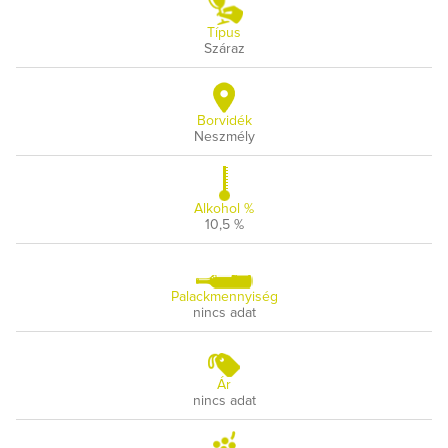
Típus
Száraz
Borvidék
Neszmély
Alkohol %
10,5 %
Palackmennyiség
nincs adat
Ár
nincs adat