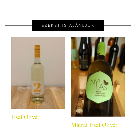
EZEKET IS AJÁNLJUK
Irsai Olivér
Mátrai Irsai Olivér