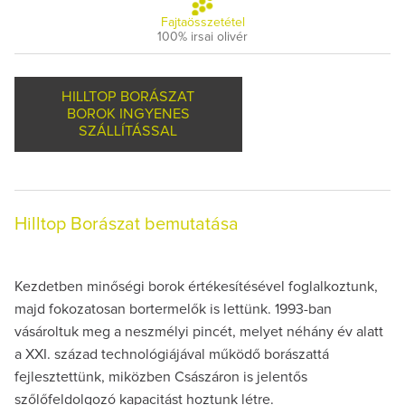
Fajtaösszetétel
100% irsai olivér
HILLTOP BORÁSZAT
BOROK INGYENES
SZÁLLÍTÁSSAL
Hilltop Borászat bemutatása
Kezdetben minőségi borok értékesítésével foglalkoztunk,
majd fokozatosan bortermelők is lettünk. 1993-ban
vásároltuk meg a neszmélyi pincét, melyet néhány év alatt
a XXI. század technológiájával működő borászattá
fejlesztettünk, miközben Császáron is jelentős
szőlőfeldolgozó kapacitást hoztunk létre.