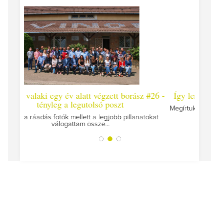
 #26 -
Így lesz valaki egy év alatt végzett borász #25
Így l
Megírtuk a modulzáró vizsgákat, már lázasan készülünk
az utolsó...
tokat
A jár