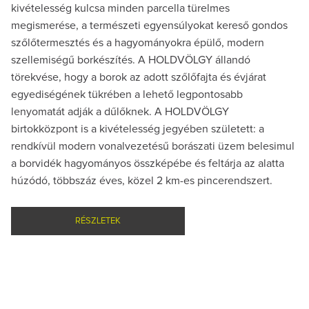
kivételesség kulcsa minden parcella türelmes
megismerése, a természeti egyensúlyokat kereső gondos
szőlőtermesztés és a hagyományokra épülő, modern
szellemiségű borkészítés. A HOLDVÖLGY állandó
törekvése, hogy a borok az adott szőlőfajta és évjárat
egyediségének tükrében a lehető legpontosabb
lenyomatát adják a dűlőknek. A HOLDVÖLGY
birtokközpont is a kivételesség jegyében született: a
rendkívül modern vonalvezetésű borászati üzem belesimul
a borvidék hagyományos összképébe és feltárja az alatta
húzódó, többszáz éves, közel 2 km-es pincerendszert.
RÉSZLETEK