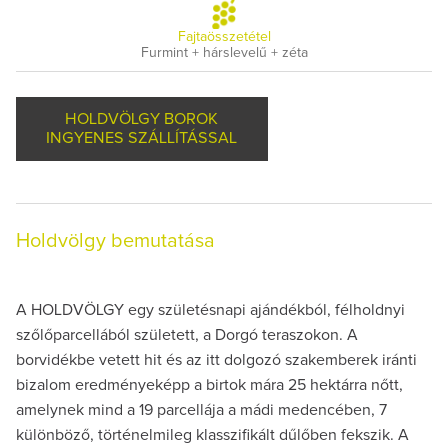
Fajtaösszetétel
Furmint + hárslevelű + zéta
HOLDVÖLGY BOROK
INGYENES SZÁLLÍTÁSSAL
Holdvölgy bemutatása
A HOLDVÖLGY egy születésnapi ajándékból, félholdnyi
szőlőparcellából született, a Dorgó teraszokon. A
borvidékbe vetett hit és az itt dolgozó szakemberek iránti
bizalom eredményeképp a birtok mára 25 hektárra nőtt,
amelynek mind a 19 parcellája a mádi medencében, 7
különböző, történelmileg klasszifikált dűlőben fekszik. A