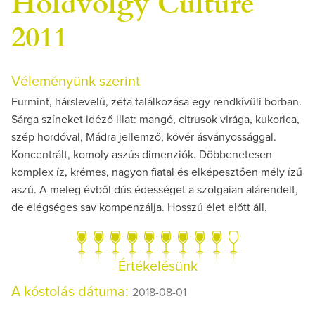
Holdvölgy Culture
2011
Véleményünk szerint
Furmint, hárslevelű, zéta találkozása egy rendkívüli borban.
Sárga színeket idéző illat: mangó, citrusok virága, kukorica,
szép hordóval, Mádra jellemző, kövér ásványossággal.
Koncentrált, komoly aszús dimenziók. Döbbenetesen
komplex íz, krémes, nagyon fiatal és elképesztően mély ízű
aszú. A meleg évből dús édességet a szolgaian alárendelt,
de elégséges sav kompenzálja. Hosszú élet előtt áll.
Értékelésünk
A kóstolás dátuma:
2018-08-01