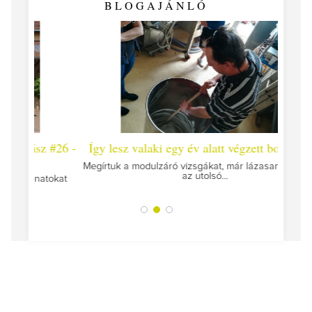
BLOGAJÁNLÓ
 #26 -
Így lesz valaki egy év alatt végzett borász #25
Így l
Megírtuk a modulzáró vizsgákat, már lázasan készülünk
az utolsó...
tokat
A jár