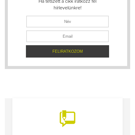
Ha tetszett a cikk iratkozz fel
hírlevelünkre!