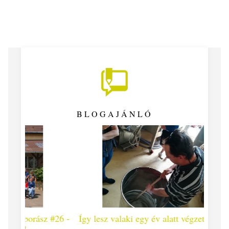
BLOGAJÁNLÓ
 #26 -
Így lesz valaki egy év alatt végzett borász #25
Így l