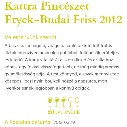
Kattra Pincészet
Etyek-Budai Friss 2012
Véleményünk szerint
A barackra, mangóra, virágokra emlékeztető tuttifruttis
illatok intenzíven áradnak a pohárból, fellépésük erőteljes
és kitartó. A korty vitalitását a szén-dioxid és az illathoz
képest egy fokkal visszafogottabb, de még mindig aromás
gyümölcsösség adja. A test könnyed, a savak mennyisége
közepes. Igazi nyári bor, kell hozzá a napsütés, mert
ilyenkor esnek legjobban a könnyű dolgok.
Értékelésünk
A kóstolás dátuma:
2013-03-19