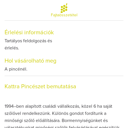
Fajtaösszetétel
Érlelési információk
Tartályos feldolgozás és
érlelés.
Hol vásárolható meg
A pincénél.
Kattra Pincészet bemutatása
1994–ben alapított családi vállalkozás, közel 6 ha saját
szőlővel rendelkezünk. Különös gondot fordítunk a
minőségi szőlő előállítására. Bormennyiségünket és
választékunkat minőségi szőlők felvásárlásával egészítjük