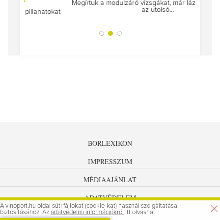
Megírtuk a modulzáró vizsgákat, már lázasan készülünk
az utolsó...
tokat
A jár
BORLEXIKON
IMPRESSZUM
MÉDIAAJÁNLAT
ADATVÉDELEM
A vinoport.hu oldal süti fájlokat (cookie-kat) használ szolgáltatásai
biztosításához. Az
adatvédelmi információkról
itt olvashat.