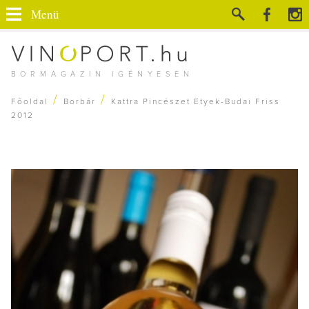
Menü
BORMAGAZIN IGÉNYESEN
/
/
Főoldal
Borbár
Kattra Pincészet Etyek-Budai Friss
2012