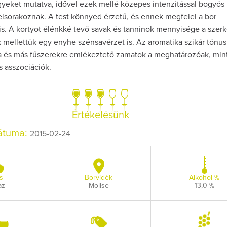
egyeket mutatva, idővel ezek mellé közepes intenzitással bogyós
elsorakoznak. A test könnyed érzetű, és ennek megfelel a bor
is. A kortyot élénkké tevő savak és tanninok mennyisége a szerk
k mellettük egy enyhe szénsavérzet is. Az aromatika szikár tónus
a és más fűszerekre emlékeztető zamatok a meghatározóak, mint
s asszociációk.
Értékelésünk
dátuma:
2015-02-24
s
Borvidék
Alkohol %
az
Molise
13,0 %