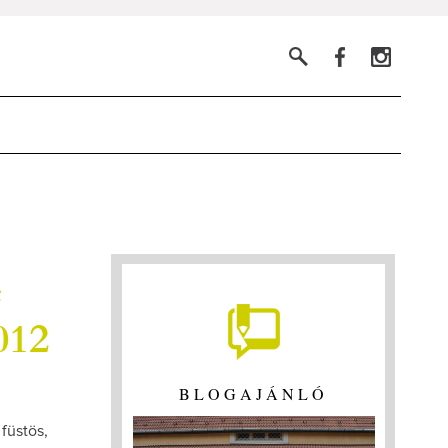
e
012
BLOGAJÁNLÓ
füstös,