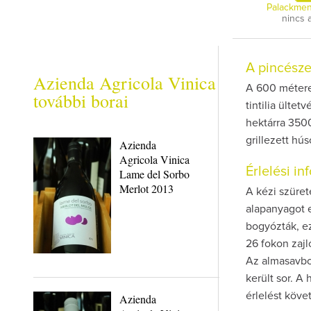
Palackmen
nincs 
A pincész
Azienda Agricola Vinica
A 600 métere
további borai
tintilia ülte
hektárra 3500
grillezett hú
Azienda
Agricola Vinica
Érlelési i
Lame del Sorbo
Merlot 2013
A kézi szüre
alapanyagot 
bogyózták, ez
26 fokon zajl
Az almasavbo
került sor. A
érlelést köve
Azienda