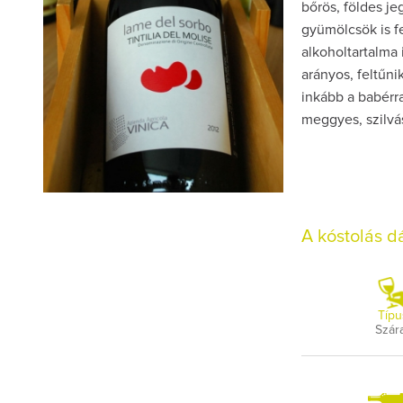
bőrös, földes j
gyümölcsök is f
alkoholtartalma 
arányos, feltűni
inkább a babérr
meggyes, szilvá
A kóstolás 
Típu
Szár