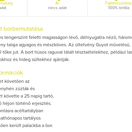
nyiség
Ár
Fajtaösszetéte
adat
nincs adat
100% tintilia
et borbemutatása
s tengerszint feletti magasságon lévő, délnyugatra néző, háro
tvény talaja agyagos és mészköves. Az ültetvény Guyot művelésű,
 tőke jut. A bort húsos raguval tálalt tésztaételekhez, például l
sokhoz és hideg sültekhez ajánlják.
nformációk
tet követően az
enyhén zúzták és
t követte a 25 napig tartó,
ó héjon történő erjesztés.
ntásra acéltartályban
 hathónapos tartályos
tően került palackba a bor.