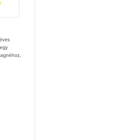
l
méves
 egy
asagnéhoz,