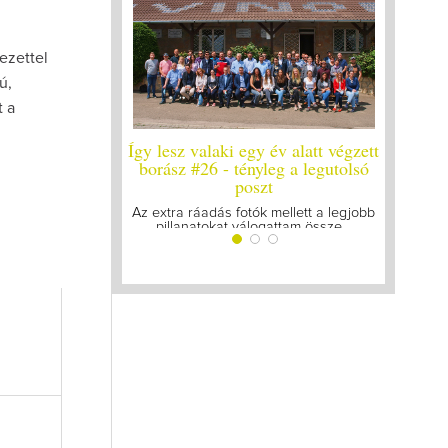
ezettel
ú,
 a
Így lesz valaki egy év alatt végzett
Így lesz
borász #26 - tényleg a legutolsó
poszt
Megírtu
láza
Az extra ráadás fotók mellett a legjobb
pillanatokat válogattam össze...