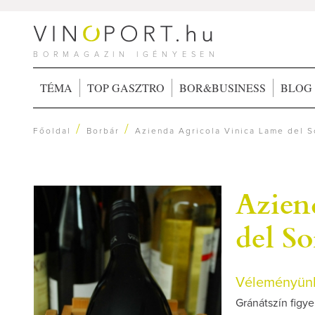
BORMAGAZIN IGÉNYESEN
TÉMA
TOP GASZTRO
BOR&BUSINESS
BLOG
/
/
Főoldal
Borbár
Azienda Agricola Vinica Lame del So
Azien
del So
Véleményünk
Gránátszín figye