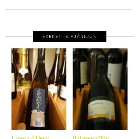
EZEKET IS AJÁNLJUK
Laposa 4 Hegy
Balatonszőlősi