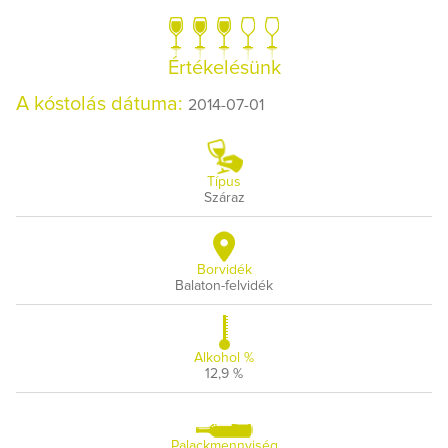
Értékelésünk
A kóstolás dátuma:
2014-07-01
Típus
Száraz
Borvidék
Balaton-felvidék
Alkohol %
12,9 %
Palackmennyiség