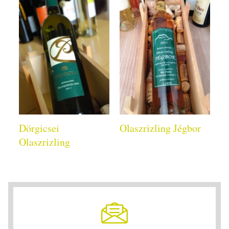
Dörgicsei
Olaszrizling Jégbor
Olaszrizling