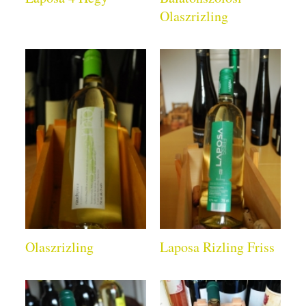
Olaszrizling
Olaszrizling
Laposa Rizling Friss