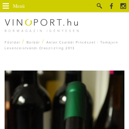
Menü
BORMAGAZIN IGÉNYESEN
/
/
Főoldal
Borbár
Aklan Családi Pincészet - Tomajvin
Lesenceistvándi Olaszrizling 2013