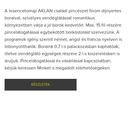
A lesencetomaji AKLAN családi pincészet finom díjnyertes
boraival, szívélyes vendéglátással romantikus
környezetben várja a jó borok kedvelőit. Max. 15 fő részére
pincelátogatással egybekötött borkóstolást szervezünk. A
programok igény szerint német, angol és francia nyelven is
lebonyolíthatók. Boraink 0,7 l-s palackozásban kaphatóak,
illetve vendéglátó egységek részére 2 l-s kiszerelésben is
áruljuk. Pincelátogatással és vásárlással kapcsolatban,
kérjük keressen Minket a megadott elérhetőségeken.
RÉSZLETEK