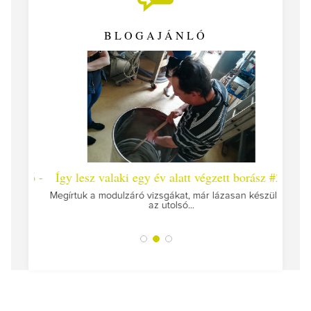
BLOGAJÁNLÓ
 #26 -
Így lesz valaki egy év alatt végzett borász #25
Így l
Megírtuk a modulzáró vizsgákat, már lázasan készülünk
az utolsó...
tokat
A jár