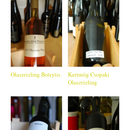
Olaszrizling Botrytis
Kertmög Csopaki
Olaszrizling