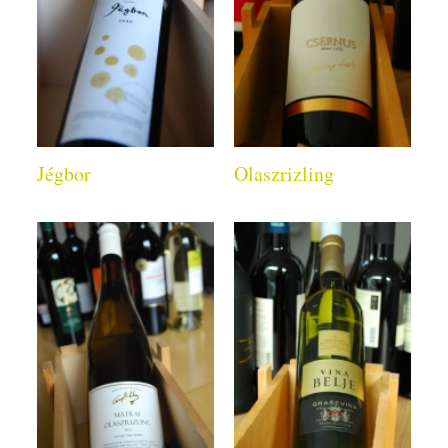
Jégbor
Olaszrizling