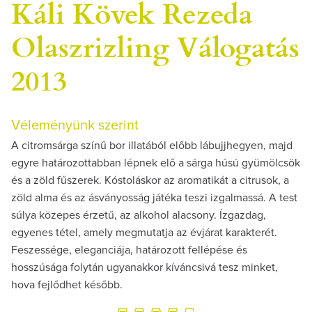
Káli Kövek Rezeda
Olaszrizling Válogatás
2013
Véleményünk szerint
A citromsárga színű bor illatából előbb lábujjhegyen, majd
egyre határozottabban lépnek elő a sárga húsú gyümölcsök
és a zöld fűszerek. Kóstoláskor az aromatikát a citrusok, a
zöld alma és az ásványosság játéka teszi izgalmassá. A test
súlya közepes érzetű, az alkohol alacsony. Ízgazdag,
egyenes tétel, amely megmutatja az évjárat karakterét.
Feszessége, eleganciája, határozott fellépése és
hosszúsága folytán ugyanakkor kíváncsivá tesz minket,
hova fejlődhet később.