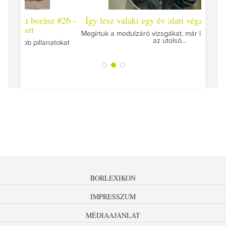
 #26 -
Így lesz valaki egy év alatt végzett borász #25
Így l
Megírtuk a modulzáró vizsgákat, már lázasan készülünk
az utolsó...
tokat
A jár
BORLEXIKON
IMPRESSZUM
MÉDIAAJÁNLAT