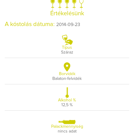
Értékelésünk
A kóstolás dátuma:
2014-09-23
Típus
Száraz
Borvidék
Balaton-felvidék
Alkohol %
12,5 %
Palackmennyiség
nincs adat