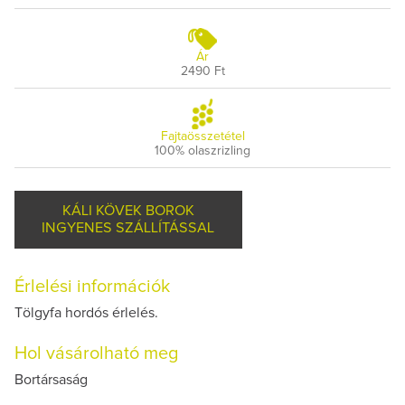
Ár
2490 Ft
Fajtaösszetétel
100% olaszrizling
KÁLI KÖVEK BOROK
INGYENES SZÁLLÍTÁSSAL
Érlelési információk
Tölgyfa hordós érlelés.
Hol vásárolható meg
Bortársaság