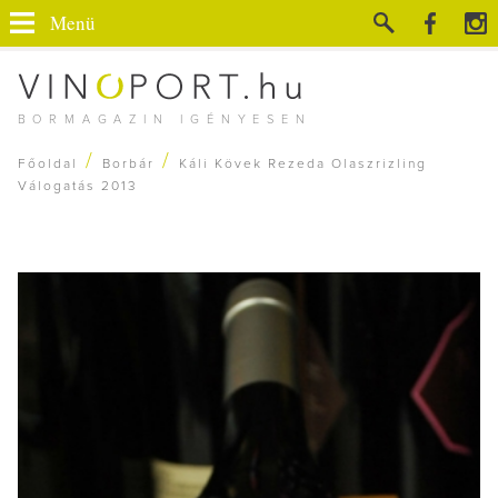
Menü
BORMAGAZIN IGÉNYESEN
/
/
Főoldal
Borbár
Káli Kövek Rezeda Olaszrizling
Válogatás 2013